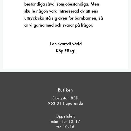
beständiga såväl som obeständiga. Men
skulle någon vara intresserad av att ens
uttryck ska stå sig även för barnbarnen, så
är vi gärna med och svarar på frågor.
I en svartvit värld
Köp
Färg
!
Butiken
Storgatan 83D
953 31 Haparanda
Öppetider:
mån - tor 10-17
fre 10-16