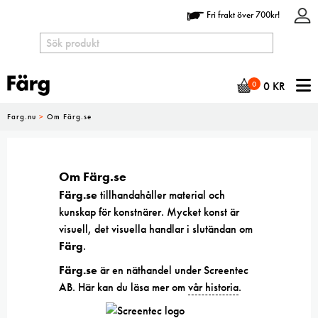
Fri frakt över 700kr!
N
0
0
KR
Farg.nu
>
Om Färg.se
Om Färg.se
Färg.se
tillhandahåller material och
kunskap för konstnärer. Mycket konst är
visuell, det visuella handlar i slutändan om
Färg
.
Färg.se
är en näthandel under Screentec
AB. Här kan du läsa mer om
vår historia
.