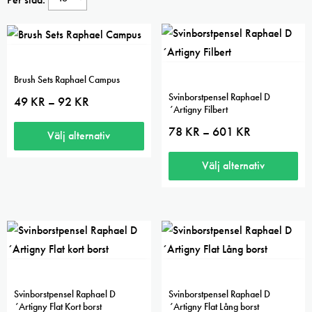
Brush Sets Raphael Campus
Svinborstpensel Raphael D
Prisintervall:
49
KR
92
KR
–
´Artigny Filbert
49 kr
till
Prisintervall:
78
KR
601
KR
–
92 kr
Välj alternativ
78 kr
till
Den
601 kr
Välj alternativ
här
Den
produkten
här
har
produkten
flera
har
varianter.
flera
De
varianter.
olika
Svinborstpensel Raphael D
Svinborstpensel Raphael D
De
´Artigny Flat Kort borst
´Artigny Flat Lång borst
alternativen