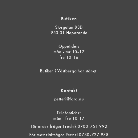
Butiken
Storgatan 83D
953 31 Haparanda
Öppetider:
mån - tor 10-17
fre 10-16
Butiken i Västberga har stängt.
Kontakt
petteri@farg.nu
Telefontider:
mån - fre 10-17
För order frågor Fredrik 0703-751 992
För materialfrågor Petteri 0730-727 978