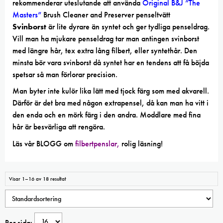
rekommenderar uteslutande att använda
Original B&J ”The
Masters”
Brush Cleaner and Preserver penseltvätt
Svinborst
är lite dyrare än syntet och ger tydliga penseldrag.
Vill man ha mjukare penseldrag tar man antingen svinborst
med längre hår, tex extra lång filbert, eller syntethår. Den
minsta bör vara svinborst då syntet har en tendens att få böjda
spetsar så man förlorar precision.
Man byter inte kulör lika lätt med tjock färg som med akvarell.
Därför är det bra med någon extrapensel, då kan man ha vitt i
den enda och en mörk färg i den andra. Moddlare med fina
hår är besvärliga att rengöra.
Läs vår BLOGG om
filbertpenslar,
rolig läsning!
Visar 1–16 av 18 resultat
Per sida: