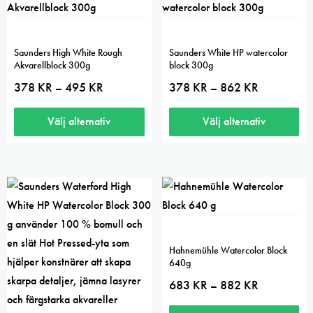
har
har
flera
flera
varianter.
varianter.
Saunders High White Rough
Saunders White HP watercolor
De
De
Akvarellblock 300g
block 300g
olika
olika
Prisintervall:
Prisintervall:
378
KR
495
KR
378
KR
862
KR
–
–
378 kr
378 kr
alternativen
alternativen
till
till
kan
kan
495 kr
862 kr
Välj alternativ
Välj alternativ
väljas
väljas
Den
Den
på
på
här
här
produktsidan
produktsidan
produkten
produkten
har
har
flera
flera
varianter.
varianter.
Hahnemühle Watercolor Block
De
De
640g
olika
olika
Prisintervall:
683
KR
882
KR
–
683 kr
alternativen
alternativen
till