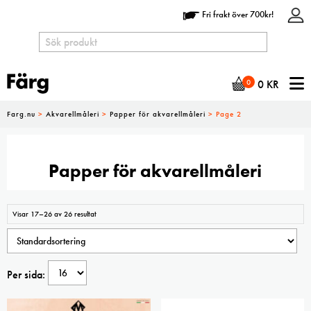
Fri frakt över 700kr!
N
0
0
KR
Farg.nu
>
Akvarellmåleri
>
Papper för akvarellmåleri
>
Page 2
Papper för akvarellmåleri
Visar 17–26 av 26 resultat
Per sida: