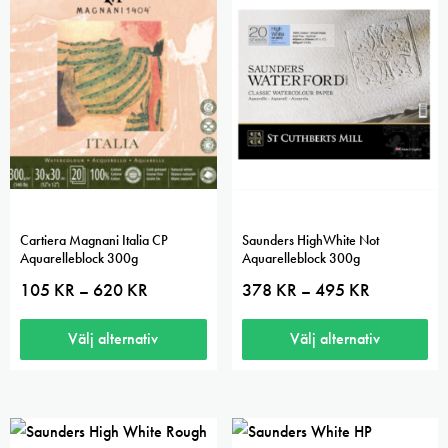
5.00
Cartiera Magnani Italia CP
Saunders HighWhite Not
Aquarelleblock 300g
Aquarelleblock 300g
Prisintervall:
Prisintervall:
105
KR
620
KR
378
KR
495
KR
–
–
105 kr
378 kr
till
till
620 kr
495 kr
Välj alternativ
Välj alternativ
Den
Den
här
här
produkten
produkten