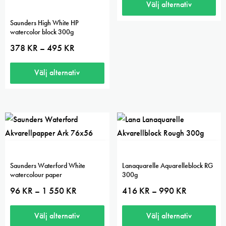
kan
kan
882 kr
Välj alternativ
väljas
väljas
Den
Saunders High White HP
på
på
watercolor block 300g
här
produktsidan
produktsidan
Prisintervall:
378
KR
495
KR
–
produkten
378 kr
har
till
495 kr
Välj alternativ
flera
Den
varianter.
här
De
produkten
olika
har
alternativen
flera
kan
varianter.
väljas
Saunders Waterford White
Lanaquarelle Aquarelleblock RG
De
på
watercolour paper
300g
olika
produktsidan
Prisintervall:
Prisintervall:
96
KR
1 550
KR
416
KR
990
KR
–
–
96 kr
416 kr
alternativen
till
till
kan
1
990 kr
Välj alternativ
Välj alternativ
550 kr