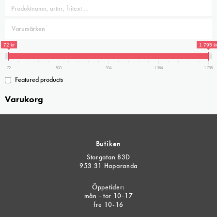
De
De
olika
olika
alternativen
alternativen
kan
kan
72 kr
1 795 k
väljas
väljas
72
503
934
1 364
1 795
på
på
Featured products
produktsidan
produktsidan
Varukorg
Butiken
Storgatan 83D
953 31 Haparanda
Öppetider:
mån - tor 10-17
fre 10-16