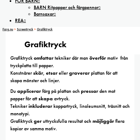
FÖR BARN
BARN Ritpapper och färgpennor
Barnsaxar
REA
Farg.nu
>
Screentryck
>
Grafiktryck
Grafiktryck
Grafiktryck
omfattar
tekniker där man
överför
motiv från
tryckplatta till papper.
Konstnärer
skär
,
etsar
eller
graverar
plattan för att
skapa mönster och linjer.
Du
applicerar
färg på plattan och
pressar
den mot
papper för att
skapa
avtryck.
Tekniker
inkluderar
koppartryck, linoleumsnitt, träsnitt och
monotypi.
Grafiktryck
ger
uttrycksfulla resultat och
möjliggör
flera
kopior av samma motiv.