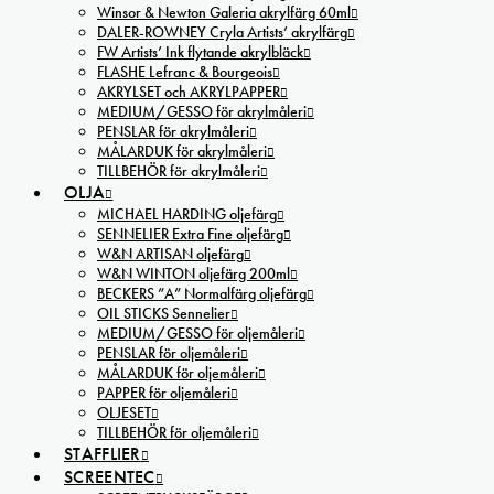
Winsor & Newton Galeria akrylfärg 60ml
DALER-ROWNEY Cryla Artists’ akrylfärg
FW Artists’ Ink flytande akrylbläck
FLASHE Lefranc & Bourgeois
AKRYLSET och AKRYLPAPPER
MEDIUM/GESSO för akrylmåleri
PENSLAR för akrylmåleri
MÅLARDUK för akrylmåleri
TILLBEHÖR för akrylmåleri
OLJA
MICHAEL HARDING oljefärg
SENNELIER Extra Fine oljefärg
W&N ARTISAN oljefärg
W&N WINTON oljefärg 200ml
BECKERS ”A” Normalfärg oljefärg
OIL STICKS Sennelier
MEDIUM/GESSO för oljemåleri
PENSLAR för oljemåleri
MÅLARDUK för oljemåleri
PAPPER för oljemåleri
OLJESET
TILLBEHÖR för oljemåleri
STAFFLIER
SCREENTEC