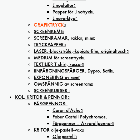
Linoplattor
Papper för Linotryck
Linoverktyg
GRAFIKTRYCK
SCREENKEMI
SCREENRAMAR, raklar, m.m
TRYCKPAPPER
LASER,-bläckstråle,-kopiatorfilm, oríginaltusch
MEDIUM för screentryck
TEXTILIER T-shirt, kassar
IINFÄRGNINGSFÄRGER, Dypro, Batik
EXPONERING av ram
OMSPÄNNIG av screenram
SCREENKURSER
KOL, KRITOR & PENNOR
FÄRGPENNOR
Caran d’Ache
Faber Castell Polychromos
Färgpennor – Akvarellpennor
KRITOR olje-pastell-vax
Oljepastell