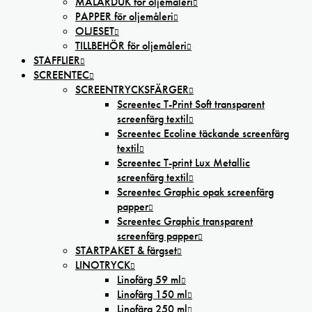
MÅLARDUK för oljemåleri
PAPPER för oljemåleri
OLJESET
TILLBEHÖR för oljemåleri
STAFFLIER
SCREENTEC
SCREENTRYCKSFÄRGER
Screentec T-Print Soft transparent
screenfärg textil
Screentec Ecoline täckande screenfärg
textil
Screentec T-print Lux Metallic
screenfärg textil
Screentec Graphic opak screenfärg
papper
Screentec Graphic transparent
screenfärg papper
STARTPAKET & färgset
LINOTRYCK
Linofärg 59 ml
Linofärg 150 ml
Linofärg 250 ml