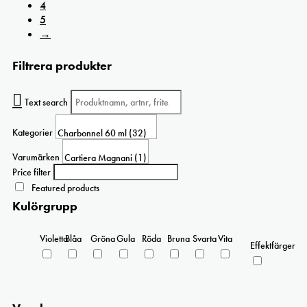
4
5
→
Filtrera produkter
Text search
Kategorier
Varumärken
Price filter
Featured products
Kulörgrupp
Violetta
Blåa
Gröna
Gula
Röda
Bruna
Svarta
Vita
Effektfärger