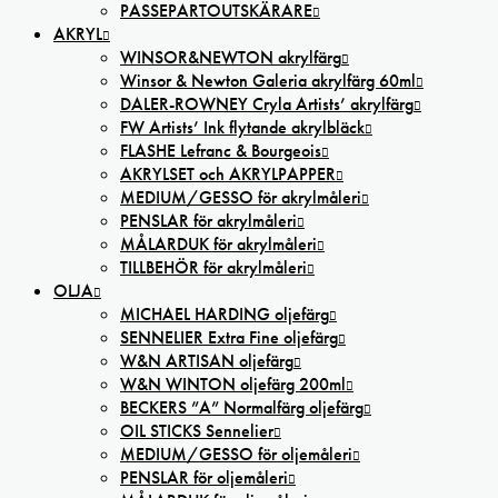
PASSEPARTOUTSKÄRARE
AKRYL
WINSOR&NEWTON akrylfärg
Winsor & Newton Galeria akrylfärg 60ml
DALER-ROWNEY Cryla Artists’ akrylfärg
FW Artists’ Ink flytande akrylbläck
FLASHE Lefranc & Bourgeois
AKRYLSET och AKRYLPAPPER
MEDIUM/GESSO för akrylmåleri
PENSLAR för akrylmåleri
MÅLARDUK för akrylmåleri
TILLBEHÖR för akrylmåleri
OLJA
MICHAEL HARDING oljefärg
SENNELIER Extra Fine oljefärg
W&N ARTISAN oljefärg
W&N WINTON oljefärg 200ml
BECKERS ”A” Normalfärg oljefärg
OIL STICKS Sennelier
MEDIUM/GESSO för oljemåleri
PENSLAR för oljemåleri