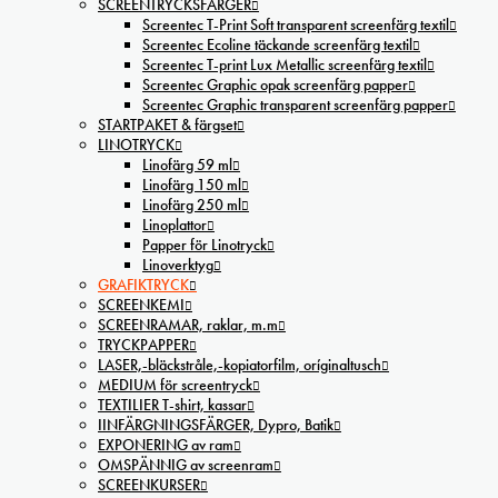
SCREENTRYCKSFÄRGER
Screentec T-Print Soft transparent screenfärg textil
Screentec Ecoline täckande screenfärg textil
Screentec T-print Lux Metallic screenfärg textil
Screentec Graphic opak screenfärg papper
Screentec Graphic transparent screenfärg papper
STARTPAKET & färgset
LINOTRYCK
Linofärg 59 ml
Linofärg 150 ml
Linofärg 250 ml
Linoplattor
Papper för Linotryck
Linoverktyg
GRAFIKTRYCK
SCREENKEMI
SCREENRAMAR, raklar, m.m
TRYCKPAPPER
LASER,-bläckstråle,-kopiatorfilm, oríginaltusch
MEDIUM för screentryck
TEXTILIER T-shirt, kassar
IINFÄRGNINGSFÄRGER, Dypro, Batik
EXPONERING av ram
OMSPÄNNIG av screenram
SCREENKURSER