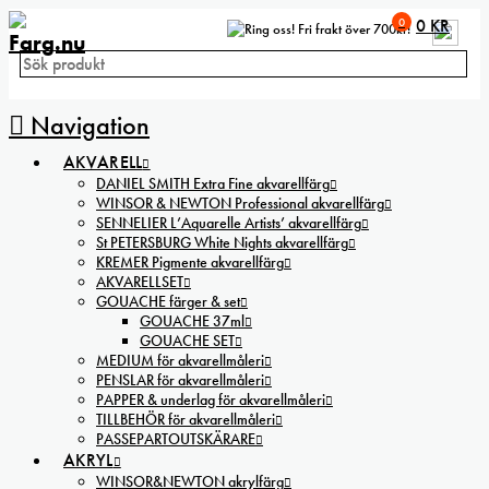
0
0
KR
Fri frakt över 700kr!
Navigation
AKVARELL
DANIEL SMITH Extra Fine akvarellfärg
WINSOR & NEWTON Professional akvarellfärg
SENNELIER L’Aquarelle Artists’ akvarellfärg
St PETERSBURG White Nights akvarellfärg
KREMER Pigmente akvarellfärg
AKVARELLSET
GOUACHE färger & set
GOUACHE 37ml
GOUACHE SET
MEDIUM för akvarellmåleri
PENSLAR för akvarellmåleri
PAPPER & underlag för akvarellmåleri
TILLBEHÖR för akvarellmåleri
PASSEPARTOUTSKÄRARE
AKRYL
WINSOR&NEWTON akrylfärg