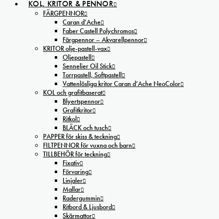
KOL, KRITOR & PENNOR
FÄRGPENNOR
Caran d’Ache
Faber Castell Polychromos
Färgpennor – Akvarellpennor
KRITOR olje-pastell-vax
Oljepastell
Sennelier Oil Stick
Torrpastell, Softpastell
Vattenlösliga kritor Caran d’Ache NeoColor
KOL och grafitbaserat
Blyertspennor
Grafitkritor
Ritkol
BLÄCK och tusch
PAPPER för skiss & teckning
FILTPENNOR för vuxna och barn
TILLBEHÖR för teckning
Fixativ
Förvaring
Linjaler
Mallar
Radergummin
Ritbord & Ljusbord
Skärmattor