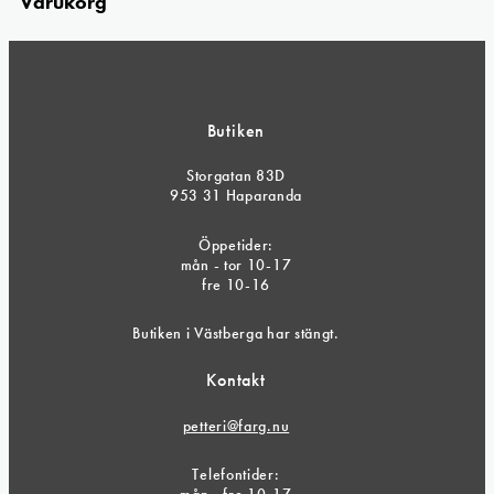
Varukorg
Butiken
Storgatan 83D
953 31 Haparanda
Öppetider:
mån - tor 10-17
fre 10-16
Butiken i Västberga har stängt.
Kontakt
petteri@farg.nu
Telefontider: