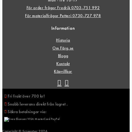
mån - fre 10-17
För order frågor Fredrik 0703-751 992
För materialfrågor Petteri 0730-727 978
Information
Historia
Om Färg.se
Blogg
Kontakt
Köpvillkor
Fri frakt över 700 kr!
Snabb leverans direkt från lagret .
Säkra betalningar via:
Copyright © Screentec
2026