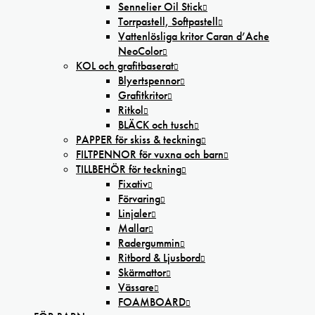
Sennelier Oil Stick
Torrpastell, Softpastell
Vattenlösliga kritor Caran d’Ache
NeoColor
KOL och grafitbaserat
Blyertspennor
Grafitkritor
Ritkol
BLÄCK och tusch
PAPPER för skiss & teckning
FILTPENNOR för vuxna och barn
TILLBEHÖR för teckning
Fixativ
Förvaring
Linjaler
Mallar
Radergummin
Ritbord & Ljusbord
Skärmattor
Vässare
FOAMBOARD