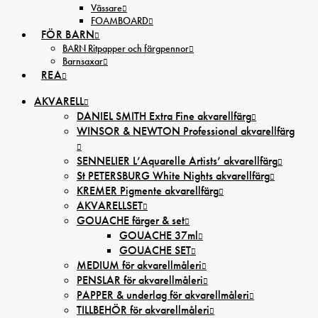
Vässare
FOAMBOARD
FÖR BARN
BARN Ritpapper och färgpennor
Barnsaxar
REA
AKVARELL
DANIEL SMITH Extra Fine akvarellfärg
WINSOR & NEWTON Professional akvarellfärg
SENNELIER L’Aquarelle Artists’ akvarellfärg
St PETERSBURG White Nights akvarellfärg
KREMER Pigmente akvarellfärg
AKVARELLSET
GOUACHE färger & set
GOUACHE 37ml
GOUACHE SET
MEDIUM för akvarellmåleri
PENSLAR för akvarellmåleri
PAPPER & underlag för akvarellmåleri
TILLBEHÖR för akvarellmåleri