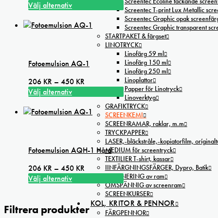
Screentec Ecoline täckande screenf
152 kr
Välj alternativ
alternativen
Screentec T-print Lux Metallic scree
Den
till
Screentec Graphic opak screenfär
kan
här
285 kr
Screentec Graphic transparent sc
väljas
produkten
STARTPAKET & färgset
på
LINOTRYCK
har
produktsidan
Linofärg 59 ml
flera
Linofärg 150 ml
Fotoemulsion AQ-1
varianter.
Linofärg 250 ml
De
Linoplattor
Prisintervall:
206
KR
–
450
KR
olika
Papper för Linotryck
206 kr
Välj alternativ
alternativen
Linoverktyg
Den
till
GRAFIKTRYCK
kan
här
450 kr
SCREENKEMI
väljas
produkten
SCREENRAMAR, raklar, m.m
på
har
TRYCKPAPPER
produktsidan
LASER,-bläckstråle,-kopiatorfilm, oríginal
flera
Fotoemulsion AQH-1 Hård
MEDIUM för screentryck
varianter.
TEXTILIER T-shirt, kassar
De
Prisintervall:
IINFÄRGNINGSFÄRGER, Dypro, Batik
206
KR
–
450
KR
olika
EXPONERING av ram
206 kr
Välj alternativ
alternativen
OMSPÄNNIG av screenram
Den
till
kan
SCREENKURSER
här
450 kr
KOL, KRITOR & PENNOR
väljas
Filtrera produkter
produkten
FÄRGPENNOR
på