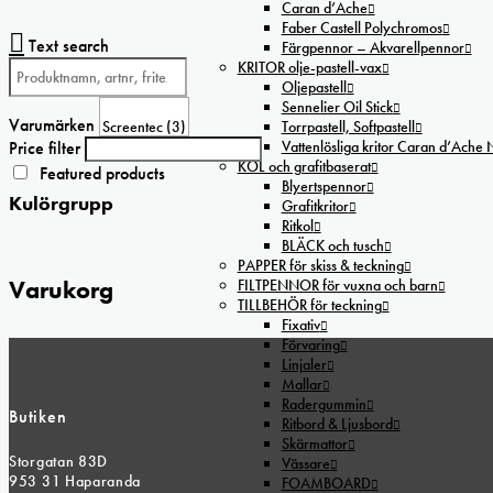
har
Caran d’Ache
produktsidan
flera
Faber Castell Polychromos
Text search
varianter.
Färgpennor – Akvarellpennor
KRITOR olje-pastell-vax
De
Oljepastell
olika
Sennelier Oil Stick
alternativen
Varumärken
Torrpastell, Softpastell
kan
Price filter
Vattenlösliga kritor Caran d’Ache
väljas
KOL och grafitbaserat
Featured products
på
Blyertspennor
Kulörgrupp
Grafitkritor
produktsidan
Ritkol
BLÄCK och tusch
PAPPER för skiss & teckning
Varukorg
FILTPENNOR för vuxna och barn
TILLBEHÖR för teckning
Fixativ
Förvaring
Linjaler
Mallar
Radergummin
Butiken
Ritbord & Ljusbord
Skärmattor
Storgatan 83D
Vässare
953 31 Haparanda
FOAMBOARD