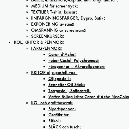
MEDIUM för screentryck
TEXTILIER T-shirt, kassar
IINFÄRGNINGSFÄRGER, Dypro, Batik
EXPONERING av ram
OMSPÄNNIG av screenram
SCREENKURSER
KOL, KRITOR & PENNOR
FÄRGPENNOR
Caran d’Ache
Faber Castell Polychromos
Färgpennor – Akvarellpennor
KRITOR olje-pastell-vax
Oljepastell
Sennelier Oil Stick
Torrpastell, Softpastell
Vattenlösliga kritor Caran d’Ache NeoColo
KOL och grafitbaserat
Blyertspennor
Grafitkritor
Ritkol
BLÄCK och tusch