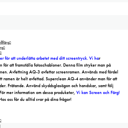
lfärg
rg
r för att underlätta arbetet med ditt screentryck. Vi ha
r
 för att framställa fotoschabloner. Denna film stryker man på
ionen. Avfettning AQ-3 avfettar screenramen. Används med fördel
att ramen är helt avfettad. Superclean AQ-4 använder man för att
ilder. Frätande. Använd skyddsglasögon och handskar, samt följ
. För mer information om dessa produketer,
Vi kan Screen och Färg!
 oss får du alltid svar på dina frågor!