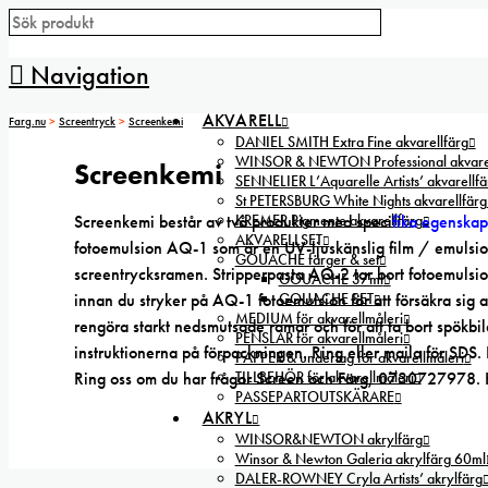
Navigation
AKVARELL
Farg.nu
>
Screentryck
>
Screenkemi
DANIEL SMITH Extra Fine akvarellfärg
WINSOR & NEWTON Professional akvarel
Screenkemi
SENNELIER L’Aquarelle Artists’ akvarellfä
St PETERSBURG White Nights akvarellfärg
Screenkemi består av två produkter med speci
KREMER Pigmente akvarellfärg
fika egenskape
AKVARELLSET
fotoemulsion AQ-1 som är en UV-ljuskänslig film / emulsion
GOUACHE färger & set
screentrycksramen. Stripperpasta AQ-2 tar bort fotoemuls
GOUACHE 37ml
innan du stryker på AQ-1 fotoemulsion för att försäkra sig 
GOUACHE SET
MEDIUM för akvarellmåleri
rengöra starkt nedsmutsade ramar och för att ta bort spökb
PENSLAR för akvarellmåleri
instruktionerna på förpackningen. Ring eller maila för SDS
PAPPER & underlag för akvarellmåleri
Ring oss om du har frågor Screen och Färg, 0730727978. Hos
TILLBEHÖR för akvarellmåleri
PASSEPARTOUTSKÄRARE
AKRYL
WINSOR&NEWTON akrylfärg
Winsor & Newton Galeria akrylfärg 60ml
DALER-ROWNEY Cryla Artists’ akrylfärg