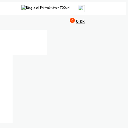
Fri frakt över 700kr!
0
0
KR