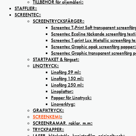
TILLBEHÖR för oljemåleri
STAFFLIER
SCREENTEC
SCREENTRYCKSFÄRGER
Screentec T-Print Soft transparent screenfärg
Screentec Ecoline täckande screenfärg texti
Screentec T-print Lux Metallic screenfärg tex
Screentec Graphic opak screenfärg papper
Screentec Graphic transparent screenfärg 
STARTPAKET & färgset
LINOTRYCK
Linofärg 59 ml
Linofärg 150 ml
Linofärg 250 ml
Linoplattor
Papper för Linotryck
Linoverktyg
GRAFIKTRYCK
SCREENKEMI
SCREENRAMAR, raklar, m.m
TRYCKPAPPER
LASER,-bläckstråle,-kopiatorfilm, oríginaltusch