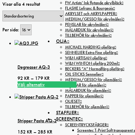
FW Artists’ Ink flytande akrylbläck
Visar alla 4 resultat
FLASHE Lefranc & Bourgeois
AKRYLSET och AKRYLPAPPER
MEDIUM/GESSO för akrylmåleri
PENSLAR för akrylmåleri
Per sida:
MÅLARDUK för akrylmåleri
TILLBEHÖR för akrylmåleri
OLJA
MICHAEL HARDING oljefärg
SENNELIER Extra Fine oljefärg
W&N ARTISAN oljefärg
W&N WINTON oljefärg 200ml
Degreaser AQ-3
BECKERS ”A” Normalfärg oljefärg
OIL STICKS Sennelier
Prisintervall:
92
KR
–
179
KR
MEDIUM/GESSO för oljemåleri
92 kr
Välj alternativ
PENSLAR för oljemåleri
Den
till
MÅLARDUK för oljemåleri
PAPPER för oljemåleri
här
179 kr
OLJESET
produkten
TILLBEHÖR för oljemåleri
har
STAFFLIER
flera
SCREENTEC
Stripper Pasta AQ-2
varianter.
SCREENTRYCKSFÄRGER
De
Screentec T-Print Soft transparent s
Prisintervall:
152
KR
–
285
KR
olika