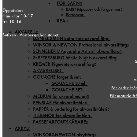
FÖR BARN
BARN Ritpapper och färgpennor
Öppetider:
Barnsaxar
mån - tor 10-17
REA
fre 10-16
AKVARELL
Butiken i Västberga har stängt.
DANIEL SMITH Extra Fine akvarellfärg
WINSOR & NEWTON Professional akvarellfärg
SENNELIER L’Aquarelle Artists’ akvarellfärg
St PETERSBURG White Nights akvarellfärg
p
KREMER Pigmente akvarellfärg
AKVARELLSET
GOUACHE färger & set
m
GOUACHE 37ml
För order fr
GOUACHE SET
För materialf
MEDIUM för akvarellmåleri
PENSLAR för akvarellmåleri
PAPPER & underlag för akvarellmåleri
TILLBEHÖR för akvarellmåleri
PASSEPARTOUTSKÄRARE
AKRYL
WINSOR&NEWTON akrylfärg