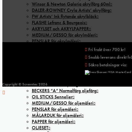
Winsor & Newton Galeria akrylfärg 60ml
DALER-ROWNEY Cryla Artists’ akrylfärg
FW Artists’ Ink flytande akrylbläck
FLASHE Lefranc & Bourgeois
AKRYLSET och AKRYLPAPPER
MEDIUM/GESSO för akrylmåleri
PENSLAR för akrylmåleri
MÅLARDUK för akrylmåleri
Fri frakt över 700 kr!
TILLBEHÖR för akrylmåleri
Snabb leverans direkt frå
OLJA
Säkra betalningar via:
MICHAEL HARDING oljefärg
SENNELIER Extra Fine oljefärg
W&N ARTISAN oljefärg
W&N WINTON oljefärg 200ml
Copyright © Screentec
2026
BECKERS ”A” Normalfärg oljefärg
OIL STICKS Sennelier
MEDIUM/GESSO för oljemåleri
PENSLAR för oljemåleri
MÅLARDUK för oljemåleri
PAPPER för oljemåleri
OLJESET