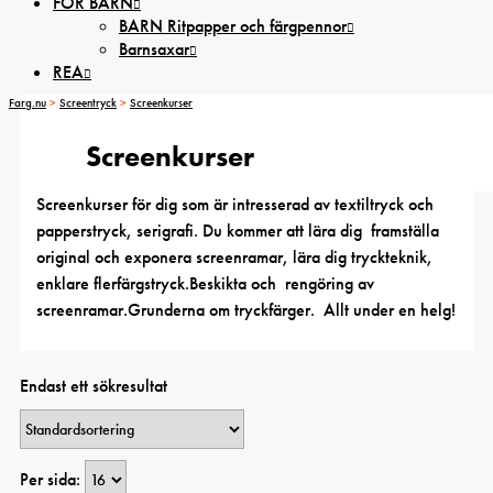
FÖR BARN
BARN Ritpapper och färgpennor
Barnsaxar
REA
Farg.nu
>
Screentryck
>
Screenkurser
Screenkurser
Screenkurser för dig som är intresserad av textiltryck och
papperstryck, serigrafi. Du kommer att lära dig framställa
original och exponera screenramar, lära dig tryckteknik,
enklare flerfärgstryck.Beskikta och rengöring av
screenramar.Grunderna om tryckfärger. Allt under en helg!
Endast ett sökresultat
Per sida: