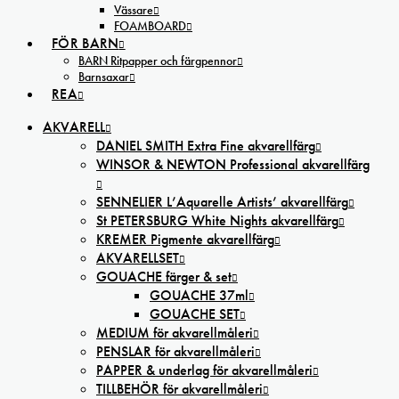
Vässare
FOAMBOARD
FÖR BARN
BARN Ritpapper och färgpennor
Barnsaxar
REA
AKVARELL
DANIEL SMITH Extra Fine akvarellfärg
WINSOR & NEWTON Professional akvarellfärg
SENNELIER L’Aquarelle Artists’ akvarellfärg
St PETERSBURG White Nights akvarellfärg
KREMER Pigmente akvarellfärg
AKVARELLSET
GOUACHE färger & set
GOUACHE 37ml
GOUACHE SET
MEDIUM för akvarellmåleri
PENSLAR för akvarellmåleri
PAPPER & underlag för akvarellmåleri
TILLBEHÖR för akvarellmåleri