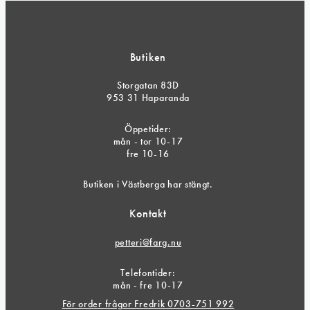
Butiken
Storgatan 83D
953 31 Haparanda
Öppetider:
mån - tor 10-17
fre 10-16
Butiken i Västberga har stängt.
Kontakt
petteri@farg.nu
Telefontider:
mån - fre 10-17
För order frågor Fredrik 0703-751 992