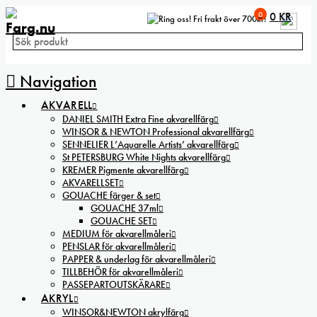
0
0
KR
Fri frakt över 700kr!
Navigation
AKVARELL
DANIEL SMITH Extra Fine akvarellfärg
WINSOR & NEWTON Professional akvarellfärg
SENNELIER L’Aquarelle Artists’ akvarellfärg
St PETERSBURG White Nights akvarellfärg
KREMER Pigmente akvarellfärg
AKVARELLSET
GOUACHE färger & set
GOUACHE 37ml
GOUACHE SET
MEDIUM för akvarellmåleri
PENSLAR för akvarellmåleri
PAPPER & underlag för akvarellmåleri
TILLBEHÖR för akvarellmåleri
PASSEPARTOUTSKÄRARE
AKRYL
WINSOR&NEWTON akrylfärg