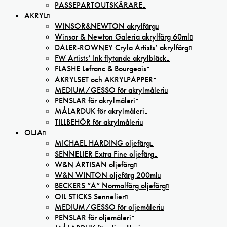
PASSEPARTOUTSKÄRARE
AKRYL
WINSOR&NEWTON akrylfärg
Winsor & Newton Galeria akrylfärg 60ml
DALER-ROWNEY Cryla Artists’ akrylfärg
FW Artists’ Ink flytande akrylbläck
FLASHE Lefranc & Bourgeois
AKRYLSET och AKRYLPAPPER
MEDIUM/GESSO för akrylmåleri
PENSLAR för akrylmåleri
MÅLARDUK för akrylmåleri
TILLBEHÖR för akrylmåleri
OLJA
MICHAEL HARDING oljefärg
SENNELIER Extra Fine oljefärg
W&N ARTISAN oljefärg
W&N WINTON oljefärg 200ml
BECKERS ”A” Normalfärg oljefärg
OIL STICKS Sennelier
MEDIUM/GESSO för oljemåleri
PENSLAR för oljemåleri