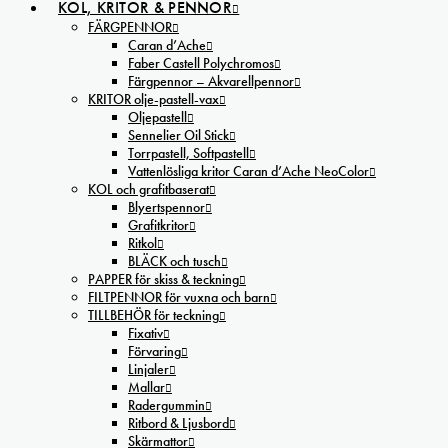
KOL, KRITOR & PENNOR
FÄRGPENNOR
Caran d’Ache
Faber Castell Polychromos
Färgpennor – Akvarellpennor
KRITOR olje-pastell-vax
Oljepastell
Sennelier Oil Stick
Torrpastell, Softpastell
Vattenlösliga kritor Caran d’Ache NeoColor
KOL och grafitbaserat
Blyertspennor
Grafitkritor
Ritkol
BLÄCK och tusch
PAPPER för skiss & teckning
FILTPENNOR för vuxna och barn
TILLBEHÖR för teckning
Fixativ
Förvaring
Linjaler
Mallar
Radergummin
Ritbord & Ljusbord
Skärmattor