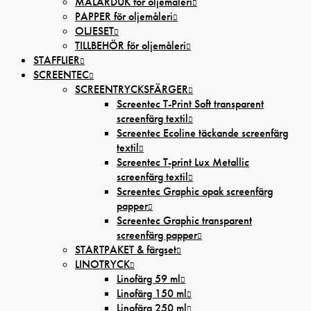
MÅLARDUK för oljemåleri
PAPPER för oljemåleri
OLJESET
TILLBEHÖR för oljemåleri
STAFFLIER
SCREENTEC
SCREENTRYCKSFÄRGER
Screentec T-Print Soft transparent
screenfärg textil
Screentec Ecoline täckande screenfärg
textil
Screentec T-print Lux Metallic
screenfärg textil
Screentec Graphic opak screenfärg
papper
Screentec Graphic transparent
screenfärg papper
STARTPAKET & färgset
LINOTRYCK
Linofärg 59 ml
Linofärg 150 ml
Linofärg 250 ml