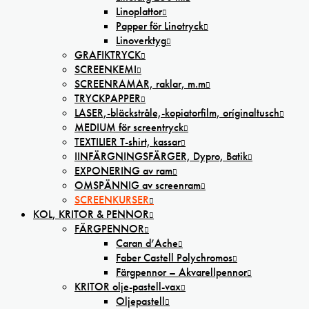
Linoplattor
Papper för Linotryck
Linoverktyg
GRAFIKTRYCK
SCREENKEMI
SCREENRAMAR, raklar, m.m
TRYCKPAPPER
LASER,-bläckstråle,-kopiatorfilm, oríginaltusch
MEDIUM för screentryck
TEXTILIER T-shirt, kassar
IINFÄRGNINGSFÄRGER, Dypro, Batik
EXPONERING av ram
OMSPÄNNIG av screenram
SCREENKURSER
KOL, KRITOR & PENNOR
FÄRGPENNOR
Caran d’Ache
Faber Castell Polychromos
Färgpennor – Akvarellpennor
KRITOR olje-pastell-vax
Oljepastell