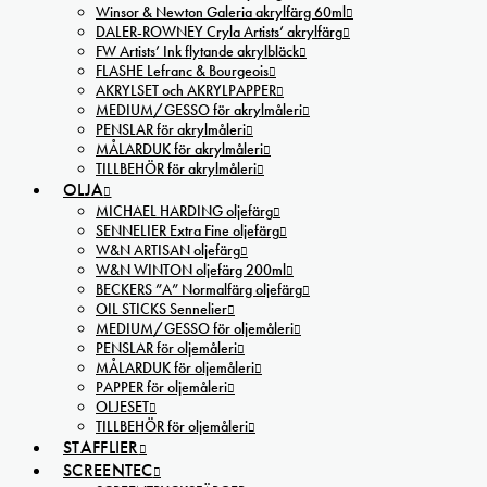
Winsor & Newton Galeria akrylfärg 60ml
DALER-ROWNEY Cryla Artists’ akrylfärg
FW Artists’ Ink flytande akrylbläck
FLASHE Lefranc & Bourgeois
AKRYLSET och AKRYLPAPPER
MEDIUM/GESSO för akrylmåleri
PENSLAR för akrylmåleri
MÅLARDUK för akrylmåleri
TILLBEHÖR för akrylmåleri
OLJA
MICHAEL HARDING oljefärg
SENNELIER Extra Fine oljefärg
W&N ARTISAN oljefärg
W&N WINTON oljefärg 200ml
BECKERS ”A” Normalfärg oljefärg
OIL STICKS Sennelier
MEDIUM/GESSO för oljemåleri
PENSLAR för oljemåleri
MÅLARDUK för oljemåleri
PAPPER för oljemåleri
OLJESET
TILLBEHÖR för oljemåleri
STAFFLIER
SCREENTEC