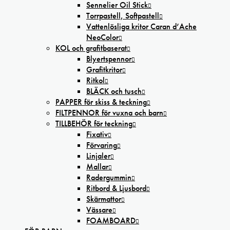
Sennelier Oil Stick
Torrpastell, Softpastell
Vattenlösliga kritor Caran d’Ache
NeoColor
KOL och grafitbaserat
Blyertspennor
Grafitkritor
Ritkol
BLÄCK och tusch
PAPPER för skiss & teckning
FILTPENNOR för vuxna och barn
TILLBEHÖR för teckning
Fixativ
Förvaring
Linjaler
Mallar
Radergummin
Ritbord & Ljusbord
Skärmattor
Vässare
FOAMBOARD