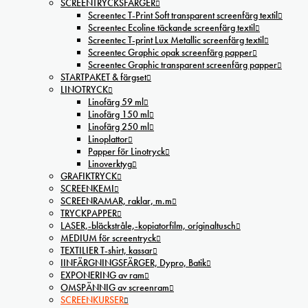
SCREENTRYCKSFÄRGER
Screentec T-Print Soft transparent screenfärg textil
Screentec Ecoline täckande screenfärg textil
Screentec T-print Lux Metallic screenfärg textil
Screentec Graphic opak screenfärg papper
Screentec Graphic transparent screenfärg papper
STARTPAKET & färgset
LINOTRYCK
Linofärg 59 ml
Linofärg 150 ml
Linofärg 250 ml
Linoplattor
Papper för Linotryck
Linoverktyg
GRAFIKTRYCK
SCREENKEMI
SCREENRAMAR, raklar, m.m
TRYCKPAPPER
LASER,-bläckstråle,-kopiatorfilm, oríginaltusch
MEDIUM för screentryck
TEXTILIER T-shirt, kassar
IINFÄRGNINGSFÄRGER, Dypro, Batik
EXPONERING av ram
OMSPÄNNIG av screenram
SCREENKURSER