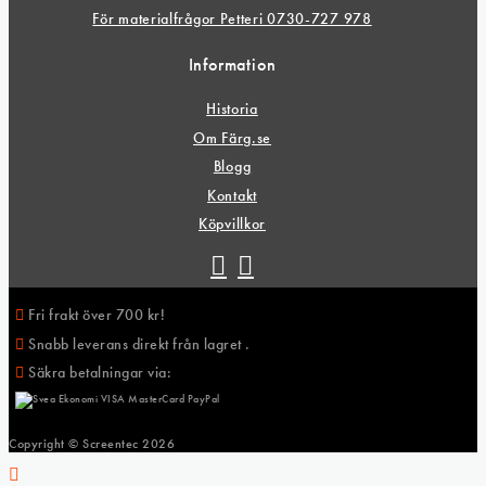
För materialfrågor Petteri 0730-727 978
Information
Historia
Om Färg.se
Blogg
Kontakt
Köpvillkor
Fri frakt över 700 kr!
Snabb leverans direkt från lagret .
Säkra betalningar via:
Copyright © Screentec
2026