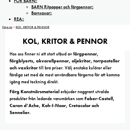
FÖR BARN
BARN Ritpapper och färgpennor
Barnsaxar
REA
Farg.nu
>
KOL, KRITOR & PENNOR
KOL, KRITOR & PENNOR
Hos oss finner ni ett stort utbud av f
ärgpennor,
färgblyerts, akvarellpennor, oljekritor, torrpasteller
och vaxkritor
till bra priser. Välj enstaka kulörer eller
färdiga set med de mest användbara färgerna för att komma
igång med teckning direkt.
Färg Konstnärsmaterial
erbjuder noggrant utvalda
produkter från ledande varumärken som
Faber-Castell,
Caran d’Ache, Koh-I-Noor, Cretacolor och
Sennelier.