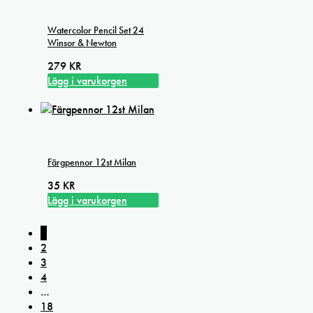
Watercolor Pencil Set 24
Winsor & Newton
279
KR
Lägg i varukorgen
Färgpennor 12st Milan
35
KR
Lägg i varukorgen
1
2
3
4
…
18