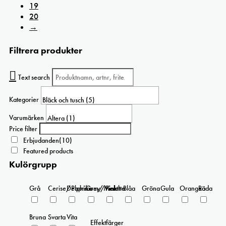
19
20
→
Filtrera produkter
Text search
Kategorier
Varumärken
Price filter
Erbjudanden
(10)
Featured products
Kulörgrupp
Grå
Cerise/Paprika
Delphinium/Menthe
Grey/Pink
Violetta
Blåa
Gröna
Gula
Orangea
Röda
Bruna
Svarta
Vita
Effektfärger