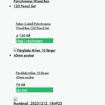
Faber-Castell Polychromos
Wood Box 120 Pencil Set
4 120
KR
Lägg i varukorgen
Färglåda Milan 10 färger
45mm puckar
70
KR
Läs mer