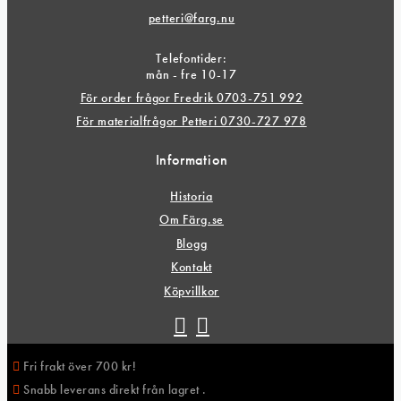
petteri@farg.nu
Telefontider:
mån - fre 10-17
För order frågor Fredrik 0703-751 992
För materialfrågor Petteri 0730-727 978
Information
Historia
Om Färg.se
Blogg
Kontakt
Köpvillkor
Fri frakt över 700 kr!
Snabb leverans direkt från lagret .