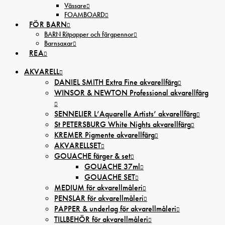
Vässare
FOAMBOARD
FÖR BARN
BARN Ritpapper och färgpennor
Barnsaxar
REA
AKVARELL
DANIEL SMITH Extra Fine akvarellfärg
WINSOR & NEWTON Professional akvarellfärg
SENNELIER L’Aquarelle Artists’ akvarellfärg
St PETERSBURG White Nights akvarellfärg
KREMER Pigmente akvarellfärg
AKVARELLSET
GOUACHE färger & set
GOUACHE 37ml
GOUACHE SET
MEDIUM för akvarellmåleri
PENSLAR för akvarellmåleri
PAPPER & underlag för akvarellmåleri
TILLBEHÖR för akvarellmåleri