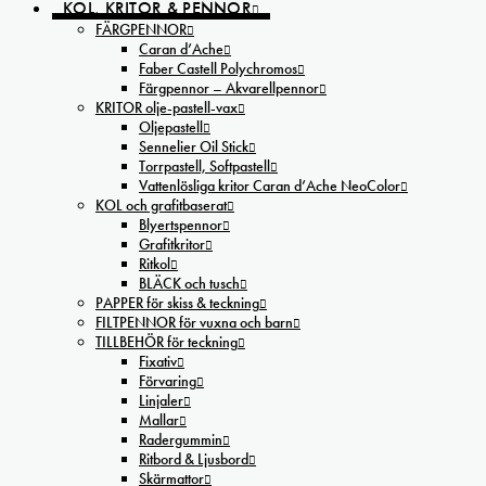
KOL, KRITOR & PENNOR
FÄRGPENNOR
Caran d’Ache
Faber Castell Polychromos
Färgpennor – Akvarellpennor
KRITOR olje-pastell-vax
Oljepastell
Sennelier Oil Stick
Torrpastell, Softpastell
Vattenlösliga kritor Caran d’Ache NeoColor
KOL och grafitbaserat
Blyertspennor
Grafitkritor
Ritkol
BLÄCK och tusch
PAPPER för skiss & teckning
FILTPENNOR för vuxna och barn
TILLBEHÖR för teckning
Fixativ
Förvaring
Linjaler
Mallar
Radergummin
Ritbord & Ljusbord
Skärmattor