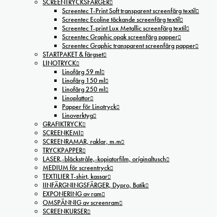
SCREENTRYCKSFÄRGER
Screentec T-Print Soft transparent screenfärg textil
Screentec Ecoline täckande screenfärg textil
Screentec T-print Lux Metallic screenfärg textil
Screentec Graphic opak screenfärg papper
Screentec Graphic transparent screenfärg papper
STARTPAKET & färgset
LINOTRYCK
Linofärg 59 ml
Linofärg 150 ml
Linofärg 250 ml
Linoplattor
Papper för Linotryck
Linoverktyg
GRAFIKTRYCK
SCREENKEMI
SCREENRAMAR, raklar, m.m
TRYCKPAPPER
LASER,-bläckstråle,-kopiatorfilm, oríginaltusch
MEDIUM för screentryck
TEXTILIER T-shirt, kassar
IINFÄRGNINGSFÄRGER, Dypro, Batik
EXPONERING av ram
OMSPÄNNIG av screenram
SCREENKURSER