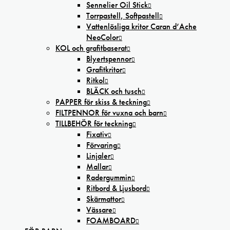
Sennelier Oil Stick
Torrpastell, Softpastell
Vattenlösliga kritor Caran d’Ache
NeoColor
KOL och grafitbaserat
Blyertspennor
Grafitkritor
Ritkol
BLÄCK och tusch
PAPPER för skiss & teckning
FILTPENNOR för vuxna och barn
TILLBEHÖR för teckning
Fixativ
Förvaring
Linjaler
Mallar
Radergummin
Ritbord & Ljusbord
Skärmattor
Vässare
FOAMBOARD