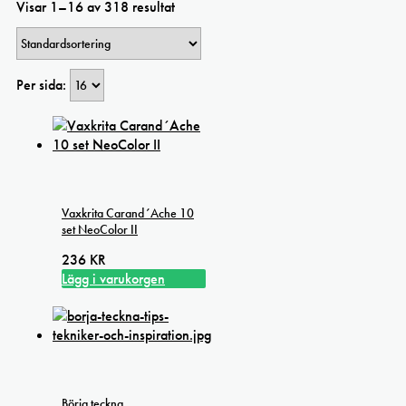
Visar 1–16 av 318 resultat
Per sida:
Vaxkrita Carand´Ache 10
set NeoColor II
236
KR
Lägg i varukorgen
Börja teckna