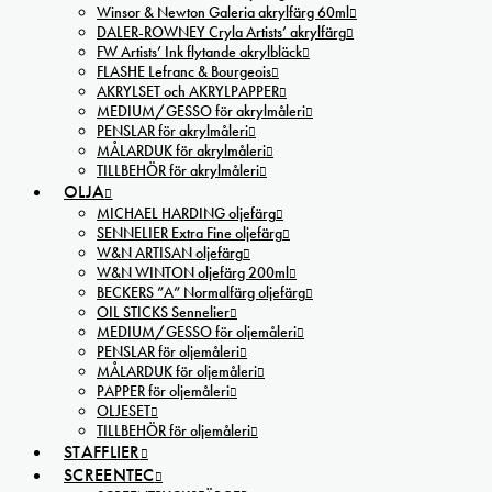
Winsor & Newton Galeria akrylfärg 60ml
DALER-ROWNEY Cryla Artists’ akrylfärg
FW Artists’ Ink flytande akrylbläck
FLASHE Lefranc & Bourgeois
AKRYLSET och AKRYLPAPPER
MEDIUM/GESSO för akrylmåleri
PENSLAR för akrylmåleri
MÅLARDUK för akrylmåleri
TILLBEHÖR för akrylmåleri
OLJA
MICHAEL HARDING oljefärg
SENNELIER Extra Fine oljefärg
W&N ARTISAN oljefärg
W&N WINTON oljefärg 200ml
BECKERS ”A” Normalfärg oljefärg
OIL STICKS Sennelier
MEDIUM/GESSO för oljemåleri
PENSLAR för oljemåleri
MÅLARDUK för oljemåleri
PAPPER för oljemåleri
OLJESET
TILLBEHÖR för oljemåleri
STAFFLIER
SCREENTEC