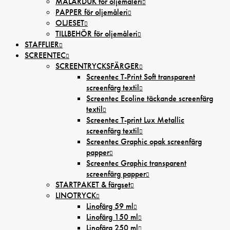
MÅLARDUK för oljemåleri
PAPPER för oljemåleri
OLJESET
TILLBEHÖR för oljemåleri
STAFFLIER
SCREENTEC
SCREENTRYCKSFÄRGER
Screentec T-Print Soft transparent
screenfärg textil
Screentec Ecoline täckande screenfärg
textil
Screentec T-print Lux Metallic
screenfärg textil
Screentec Graphic opak screenfärg
papper
Screentec Graphic transparent
screenfärg papper
STARTPAKET & färgset
LINOTRYCK
Linofärg 59 ml
Linofärg 150 ml
Linofärg 250 ml