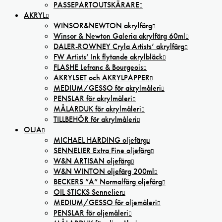
PASSEPARTOUTSKÄRARE
AKRYL
WINSOR&NEWTON akrylfärg
Winsor & Newton Galeria akrylfärg 60ml
DALER-ROWNEY Cryla Artists’ akrylfärg
FW Artists’ Ink flytande akrylbläck
FLASHE Lefranc & Bourgeois
AKRYLSET och AKRYLPAPPER
MEDIUM/GESSO för akrylmåleri
PENSLAR för akrylmåleri
MÅLARDUK för akrylmåleri
TILLBEHÖR för akrylmåleri
OLJA
MICHAEL HARDING oljefärg
SENNELIER Extra Fine oljefärg
W&N ARTISAN oljefärg
W&N WINTON oljefärg 200ml
BECKERS ”A” Normalfärg oljefärg
OIL STICKS Sennelier
MEDIUM/GESSO för oljemåleri
PENSLAR för oljemåleri