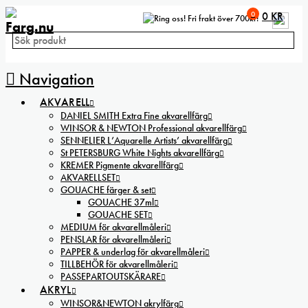
0
0
KR
Fri frakt över 700kr!
Navigation
AKVARELL
DANIEL SMITH Extra Fine akvarellfärg
WINSOR & NEWTON Professional akvarellfärg
SENNELIER L’Aquarelle Artists’ akvarellfärg
St PETERSBURG White Nights akvarellfärg
KREMER Pigmente akvarellfärg
AKVARELLSET
GOUACHE färger & set
GOUACHE 37ml
GOUACHE SET
MEDIUM för akvarellmåleri
PENSLAR för akvarellmåleri
PAPPER & underlag för akvarellmåleri
TILLBEHÖR för akvarellmåleri
PASSEPARTOUTSKÄRARE
AKRYL
WINSOR&NEWTON akrylfärg