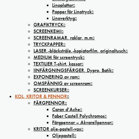
Linoplattor
Papper för Linotryck
Linoverktyg
GRAFIKTRYCK
SCREENKEMI
SCREENRAMAR, raklar, m.m
TRYCKPAPPER
LASER,-bläckstråle,-kopiatorfilm, oríginaltusch
MEDIUM för screentryck
TEXTILIER T-shirt, kassar
IINFÄRGNINGSFÄRGER, Dypro, Batik
EXPONERING av ram
OMSPÄNNIG av screenram
SCREENKURSER
KOL, KRITOR & PENNOR
FÄRGPENNOR
Caran d’Ache
Faber Castell Polychromos
Färgpennor – Akvarellpennor
KRITOR olje-pastell-vax
Oljepastell