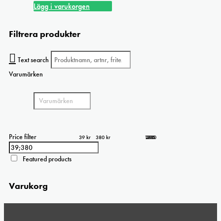
kan
Lägg i varukorgen
väljas
på
Filtrera produkter
produktsidan
Text search
Varumärken
Price filter
39 kr
380 kr
124
210
295
39
380
Featured products
Varukorg