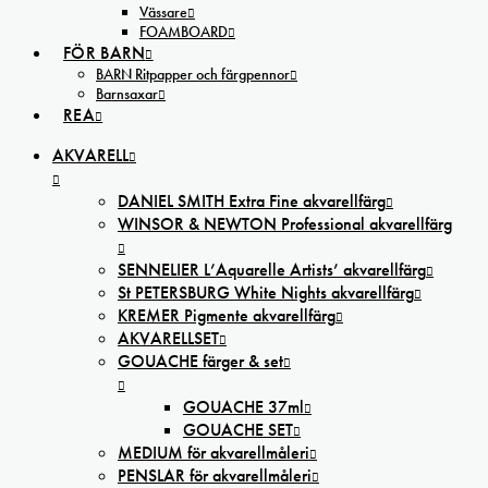
Vässare
FOAMBOARD
FÖR BARN
BARN Ritpapper och färgpennor
Barnsaxar
REA
AKVARELL
DANIEL SMITH Extra Fine akvarellfärg
WINSOR & NEWTON Professional akvarellfärg
SENNELIER L’Aquarelle Artists’ akvarellfärg
St PETERSBURG White Nights akvarellfärg
KREMER Pigmente akvarellfärg
AKVARELLSET
GOUACHE färger & set
GOUACHE 37ml
GOUACHE SET
MEDIUM för akvarellmåleri
PENSLAR för akvarellmåleri