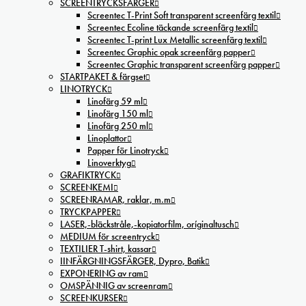
SCREENTRYCKSFÄRGER
Screentec T-Print Soft transparent screenfärg textil
Screentec Ecoline täckande screenfärg textil
Screentec T-print Lux Metallic screenfärg textil
Screentec Graphic opak screenfärg papper
Screentec Graphic transparent screenfärg papper
STARTPAKET & färgset
LINOTRYCK
Linofärg 59 ml
Linofärg 150 ml
Linofärg 250 ml
Linoplattor
Papper för Linotryck
Linoverktyg
GRAFIKTRYCK
SCREENKEMI
SCREENRAMAR, raklar, m.m
TRYCKPAPPER
LASER,-bläckstråle,-kopiatorfilm, oríginaltusch
MEDIUM för screentryck
TEXTILIER T-shirt, kassar
IINFÄRGNINGSFÄRGER, Dypro, Batik
EXPONERING av ram
OMSPÄNNIG av screenram
SCREENKURSER