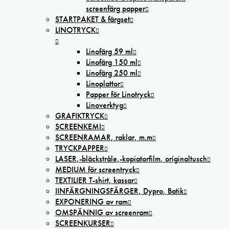
screenfärg papper
STARTPAKET & färgset
LINOTRYCK
Linofärg 59 ml
Linofärg 150 ml
Linofärg 250 ml
Linoplattor
Papper för Linotryck
Linoverktyg
GRAFIKTRYCK
SCREENKEMI
SCREENRAMAR, raklar, m.m
TRYCKPAPPER
LASER,-bläckstråle,-kopiatorfilm, oríginaltusch
MEDIUM för screentryck
TEXTILIER T-shirt, kassar
IINFÄRGNINGSFÄRGER, Dypro, Batik
EXPONERING av ram
OMSPÄNNIG av screenram
SCREENKURSER