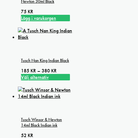
Newton 30ml Black
75
KR
Lägg i varukorgen
Tusch Nan King Indian Black
Prisintervall:
185
KR
–
380
KR
185 kr
Välj alternativ
Den
till
här
380 kr
produkten
har
flera
varianter.
Tusch Winsor & Newton
De
14ml Black Indian ink
olika
alternativen
52
KR