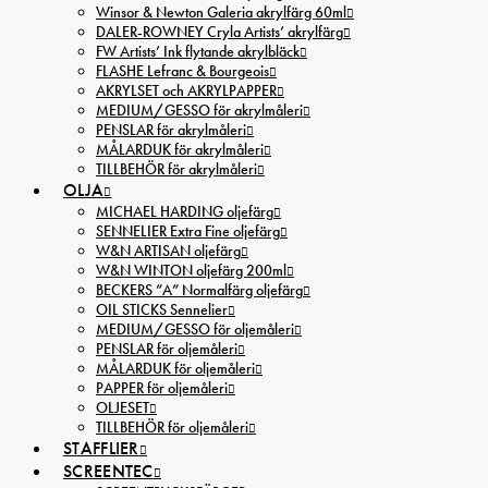
Winsor & Newton Galeria akrylfärg 60ml
DALER-ROWNEY Cryla Artists’ akrylfärg
FW Artists’ Ink flytande akrylbläck
FLASHE Lefranc & Bourgeois
AKRYLSET och AKRYLPAPPER
MEDIUM/GESSO för akrylmåleri
PENSLAR för akrylmåleri
MÅLARDUK för akrylmåleri
TILLBEHÖR för akrylmåleri
OLJA
MICHAEL HARDING oljefärg
SENNELIER Extra Fine oljefärg
W&N ARTISAN oljefärg
W&N WINTON oljefärg 200ml
BECKERS ”A” Normalfärg oljefärg
OIL STICKS Sennelier
MEDIUM/GESSO för oljemåleri
PENSLAR för oljemåleri
MÅLARDUK för oljemåleri
PAPPER för oljemåleri
OLJESET
TILLBEHÖR för oljemåleri
STAFFLIER
SCREENTEC