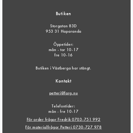
Butiken
Storgatan 83D
953 31 Haparanda
Öppetider:
mån - tor 10-17
fre 10-16
Butiken i Västberga har stängt.
Kontakt
petteri@farg.nu
Telefontider:
mån - fre 10-17
För order frågor Fredrik 0703-751 992
För materialfrågor Petteri 0730-727 978