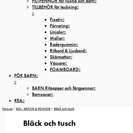
FILTPENNOR för vuxna och barn
TILLBEHÖR för teckning
Fixativ
Förvaring
Linjaler
Mallar
Radergummin
Ritbord & Ljusbord
Skärmattor
Vässare
FOAMBOARD
FÖR BARN
BARN Ritpapper och färgpennor
Barnsaxar
REA
Farg.nu
>
KOL, KRITOR & PENNOR
>
Bläck och tusch
Bläck och tusch