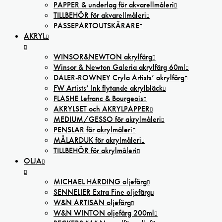
PAPPER & underlag för akvarellmåleri
TILLBEHÖR för akvarellmåleri
PASSEPARTOUTSKÄRARE
AKRYL
WINSOR&NEWTON akrylfärg
Winsor & Newton Galeria akrylfärg 60ml
DALER-ROWNEY Cryla Artists’ akrylfärg
FW Artists’ Ink flytande akrylbläck
FLASHE Lefranc & Bourgeois
AKRYLSET och AKRYLPAPPER
MEDIUM/GESSO för akrylmåleri
PENSLAR för akrylmåleri
MÅLARDUK för akrylmåleri
TILLBEHÖR för akrylmåleri
OLJA
MICHAEL HARDING oljefärg
SENNELIER Extra Fine oljefärg
W&N ARTISAN oljefärg
W&N WINTON oljefärg 200ml