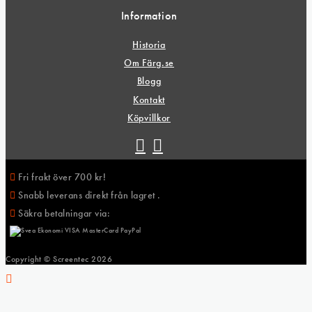
Information
Historia
Om Färg.se
Blogg
Kontakt
Köpvillkor
Fri frakt över 700 kr!
Snabb leverans direkt från lagret .
Säkra betalningar via:
Copyright © Screentec
2026