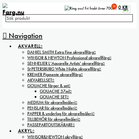
0
0
KR
Fri frakt över 700kr!
Navigation
AKVARELL
DANIEL SMITH Extra Fine akvarellfärg
WINSOR & NEWTON Professional akvarellfärg
SENNELIER L’Aquarelle Artists’ akvarellfärg
St PETERSBURG White Nights akvarellfärg
KREMER Pigmente akvarellfärg
AKVARELLSET
GOUACHE färger & set
GOUACHE 37ml
GOUACHE SET
MEDIUM för akvarellmåleri
PENSLAR för akvarellmåleri
PAPPER & underlag för akvarellmåleri
TILLBEHÖR för akvarellmåleri
PASSEPARTOUTSKÄRARE
AKRYL
WINSOR&NEWTON akrylfärg