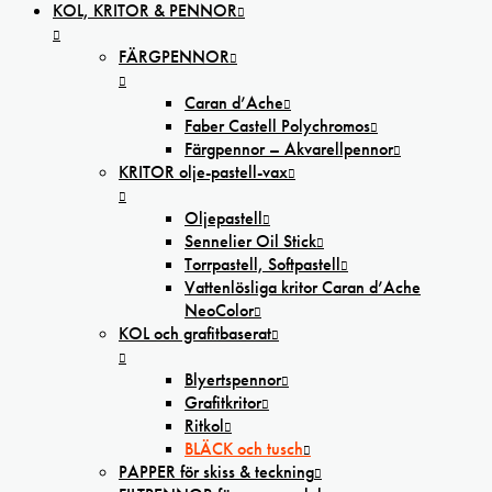
KOL, KRITOR & PENNOR
FÄRGPENNOR
Caran d’Ache
Faber Castell Polychromos
Färgpennor – Akvarellpennor
KRITOR olje-pastell-vax
Oljepastell
Sennelier Oil Stick
Torrpastell, Softpastell
Vattenlösliga kritor Caran d’Ache
NeoColor
KOL och grafitbaserat
Blyertspennor
Grafitkritor
Ritkol
BLÄCK och tusch
PAPPER för skiss & teckning