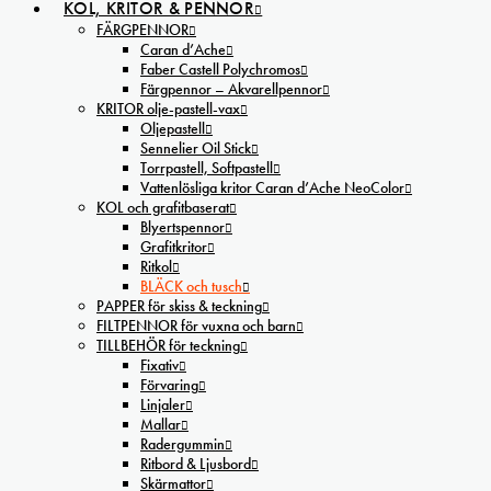
KOL, KRITOR & PENNOR
FÄRGPENNOR
Caran d’Ache
Faber Castell Polychromos
Färgpennor – Akvarellpennor
KRITOR olje-pastell-vax
Oljepastell
Sennelier Oil Stick
Torrpastell, Softpastell
Vattenlösliga kritor Caran d’Ache NeoColor
KOL och grafitbaserat
Blyertspennor
Grafitkritor
Ritkol
BLÄCK och tusch
PAPPER för skiss & teckning
FILTPENNOR för vuxna och barn
TILLBEHÖR för teckning
Fixativ
Förvaring
Linjaler
Mallar
Radergummin
Ritbord & Ljusbord
Skärmattor