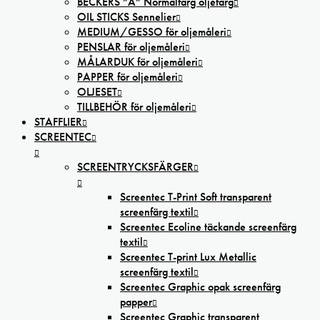
BECKERS ”A” Normalfärg oljefärg
OIL STICKS Sennelier
MEDIUM/GESSO för oljemåleri
PENSLAR för oljemåleri
MÅLARDUK för oljemåleri
PAPPER för oljemåleri
OLJESET
TILLBEHÖR för oljemåleri
STAFFLIER
SCREENTEC
SCREENTRYCKSFÄRGER
Screentec T-Print Soft transparent
screenfärg textil
Screentec Ecoline täckande screenfärg
textil
Screentec T-print Lux Metallic
screenfärg textil
Screentec Graphic opak screenfärg
papper
Screentec Graphic transparent