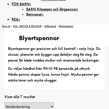
FÖR BARN
BARN Ritpapper och färgpennor
Barnsaxar
REA
Farg.nu
>
KOL, KRITOR & PENNOR
>
Kolbaserat
>
Blyertspennor
Blyertspennor
Blyertspennor ger precision och full kontroll i varje linje. Du
skissar, planerar och bygger upp detaljer steg för steg. De
passar för både snabba studier och avancerade teckningar.
Du väljer hårdhet från 9H till 9B beroende på uttryck.
Hårda pennor skapar ljusa, tunna linjer. Mjuka pennor ger
mörka toner och mjuka skuggor.
Visar alla 7 resultat