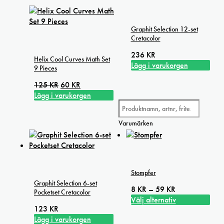
varianter.
De
olika
Graphit Selection 12-set
alternativen
Cretacolor
kan
236
KR
väljas
Helix Cool Curves Math Set
Lägg i varukorgen
på
9 Pieces
produktsidan
Det
Det
125
KR
60
KR
ursprungliga
nuvarande
Lägg i varukorgen
priset
priset
var:
är:
Varumärken
125 kr.
60 kr.
Stompfer
Graphit Selection 6-set
Prisintervall:
8
KR
–
59
KR
Pocketset Cretacolor
8 kr
Välj alternativ
123
KR
Den
till
Lägg i varukorgen
här
59 kr