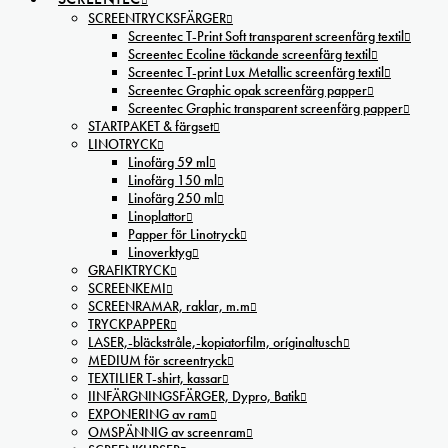
SCREENTRYCKSFÄRGER
Screentec T-Print Soft transparent screenfärg textil
Screentec Ecoline täckande screenfärg textil
Screentec T-print Lux Metallic screenfärg textil
Screentec Graphic opak screenfärg papper
Screentec Graphic transparent screenfärg papper
STARTPAKET & färgset
LINOTRYCK
Linofärg 59 ml
Linofärg 150 ml
Linofärg 250 ml
Linoplattor
Papper för Linotryck
Linoverktyg
GRAFIKTRYCK
SCREENKEMI
SCREENRAMAR, raklar, m.m
TRYCKPAPPER
LASER,-bläckstråle,-kopiatorfilm, oríginaltusch
MEDIUM för screentryck
TEXTILIER T-shirt, kassar
IINFÄRGNINGSFÄRGER, Dypro, Batik
EXPONERING av ram
OMSPÄNNIG av screenram