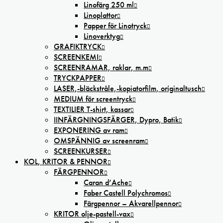
Linofärg 250 ml
Linoplattor
Papper för Linotryck
Linoverktyg
GRAFIKTRYCK
SCREENKEMI
SCREENRAMAR, raklar, m.m
TRYCKPAPPER
LASER,-bläckstråle,-kopiatorfilm, oríginaltusch
MEDIUM för screentryck
TEXTILIER T-shirt, kassar
IINFÄRGNINGSFÄRGER, Dypro, Batik
EXPONERING av ram
OMSPÄNNIG av screenram
SCREENKURSER
KOL, KRITOR & PENNOR
FÄRGPENNOR
Caran d’Ache
Faber Castell Polychromos
Färgpennor – Akvarellpennor
KRITOR olje-pastell-vax