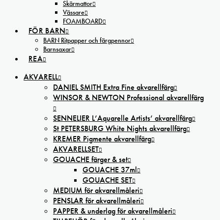
Skärmattor
Vässare
FOAMBOARD
FÖR BARN
BARN Ritpapper och färgpennor
Barnsaxar
REA
AKVARELL
DANIEL SMITH Extra Fine akvarellfärg
WINSOR & NEWTON Professional akvarellfärg
SENNELIER L’Aquarelle Artists’ akvarellfärg
St PETERSBURG White Nights akvarellfärg
KREMER Pigmente akvarellfärg
AKVARELLSET
GOUACHE färger & set
GOUACHE 37ml
GOUACHE SET
MEDIUM för akvarellmåleri
PENSLAR för akvarellmåleri
PAPPER & underlag för akvarellmåleri