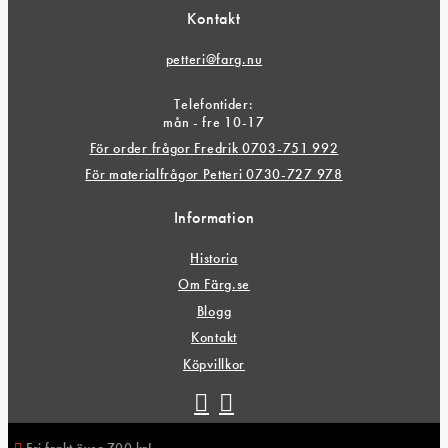
Kontakt
petteri@farg.nu
Telefontider:
mån - fre 10-17
För order frågor Fredrik 0703-751 992
För materialfrågor Petteri 0730-727 978
Information
Historia
Om Färg.se
Blogg
Kontakt
Köpvillkor
Fri frakt över 700 kr!