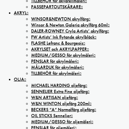
TILLBEHÖR för akvarellmåleri
PASSEPARTOUTSKÄRARE
AKRYL
WINSOR&NEWTON akrylfärg
Winsor & Newton Galeria akrylfärg 60ml
DALER-ROWNEY Cryla Artists’ akrylfärg
FW Artists’ Ink flytande akrylbläck
FLASHE Lefranc & Bourgeois
AKRYLSET och AKRYLPAPPER
MEDIUM/GESSO för akrylmåleri
PENSLAR för akrylmåleri
MÅLARDUK för akrylmåleri
TILLBEHÖR för akrylmåleri
OLJA
MICHAEL HARDING oljefärg
SENNELIER Extra Fine oljefärg
W&N ARTISAN oljefärg
W&N WINTON oljefärg 200ml
BECKERS ”A” Normalfärg oljefärg
OIL STICKS Sennelier
MEDIUM/GESSO för oljemåleri
PENSLAR för oljemåleri