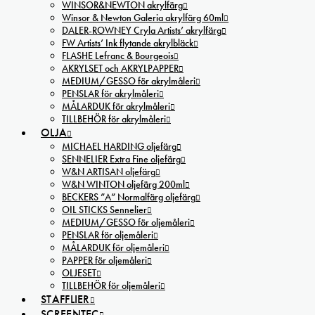
WINSOR&NEWTON akrylfärg
Winsor & Newton Galeria akrylfärg 60ml
DALER-ROWNEY Cryla Artists’ akrylfärg
FW Artists’ Ink flytande akrylbläck
FLASHE Lefranc & Bourgeois
AKRYLSET och AKRYLPAPPER
MEDIUM/GESSO för akrylmåleri
PENSLAR för akrylmåleri
MÅLARDUK för akrylmåleri
TILLBEHÖR för akrylmåleri
OLJA
MICHAEL HARDING oljefärg
SENNELIER Extra Fine oljefärg
W&N ARTISAN oljefärg
W&N WINTON oljefärg 200ml
BECKERS ”A” Normalfärg oljefärg
OIL STICKS Sennelier
MEDIUM/GESSO för oljemåleri
PENSLAR för oljemåleri
MÅLARDUK för oljemåleri
PAPPER för oljemåleri
OLJESET
TILLBEHÖR för oljemåleri
STAFFLIER
SCREENTEC