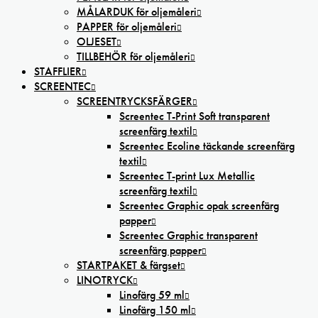
MÅLARDUK för oljemåleri
PAPPER för oljemåleri
OLJESET
TILLBEHÖR för oljemåleri
STAFFLIER
SCREENTEC
SCREENTRYCKSFÄRGER
Screentec T-Print Soft transparent
screenfärg textil
Screentec Ecoline täckande screenfärg
textil
Screentec T-print Lux Metallic
screenfärg textil
Screentec Graphic opak screenfärg
papper
Screentec Graphic transparent
screenfärg papper
STARTPAKET & färgset
LINOTRYCK
Linofärg 59 ml
Linofärg 150 ml