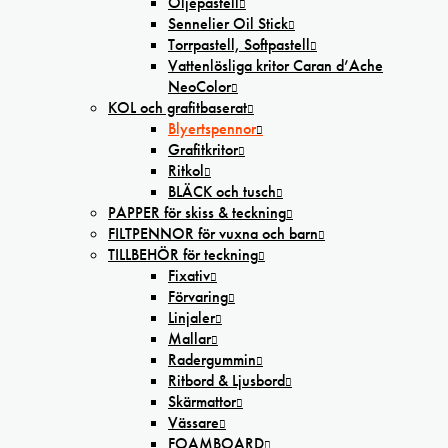
Oljepastell
Sennelier Oil Stick
Torrpastell, Softpastell
Vattenlösliga kritor Caran d’Ache
NeoColor
KOL och grafitbaserat
Blyertspennor
Grafitkritor
Ritkol
BLÄCK och tusch
PAPPER för skiss & teckning
FILTPENNOR för vuxna och barn
TILLBEHÖR för teckning
Fixativ
Förvaring
Linjaler
Mallar
Radergummin
Ritbord & Ljusbord
Skärmattor
Vässare
FOAMBOARD