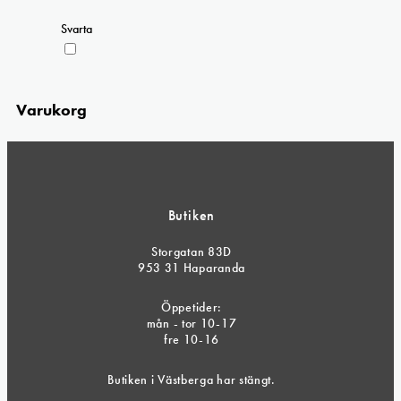
väljas
Svarta
på
produktsidan
Varukorg
Butiken
Storgatan 83D
953 31 Haparanda
Öppetider:
mån - tor 10-17
fre 10-16
Butiken i Västberga har stängt.