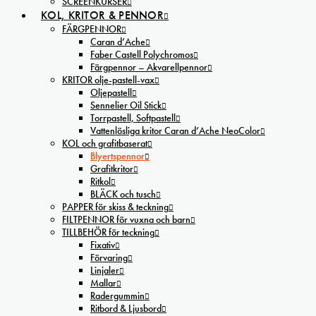
SCREENKURSER
KOL, KRITOR & PENNOR
FÄRGPENNOR
Caran d’Ache
Faber Castell Polychromos
Färgpennor – Akvarellpennor
KRITOR olje-pastell-vax
Oljepastell
Sennelier Oil Stick
Torrpastell, Softpastell
Vattenlösliga kritor Caran d’Ache NeoColor
KOL och grafitbaserat
Blyertspennor
Grafitkritor
Ritkol
BLÄCK och tusch
PAPPER för skiss & teckning
FILTPENNOR för vuxna och barn
TILLBEHÖR för teckning
Fixativ
Förvaring
Linjaler
Mallar
Radergummin
Ritbord & Ljusbord