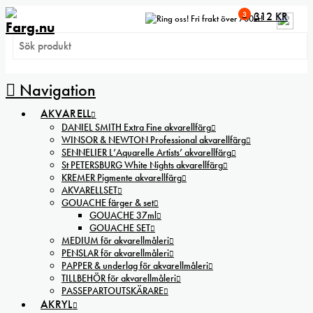
3
312
KR
Fri frakt över 700kr!
Navigation
AKVARELL
DANIEL SMITH Extra Fine akvarellfärg
WINSOR & NEWTON Professional akvarellfärg
SENNELIER L’Aquarelle Artists’ akvarellfärg
St PETERSBURG White Nights akvarellfärg
KREMER Pigmente akvarellfärg
AKVARELLSET
GOUACHE färger & set
GOUACHE 37ml
GOUACHE SET
MEDIUM för akvarellmåleri
PENSLAR för akvarellmåleri
PAPPER & underlag för akvarellmåleri
TILLBEHÖR för akvarellmåleri
PASSEPARTOUTSKÄRARE
AKRYL