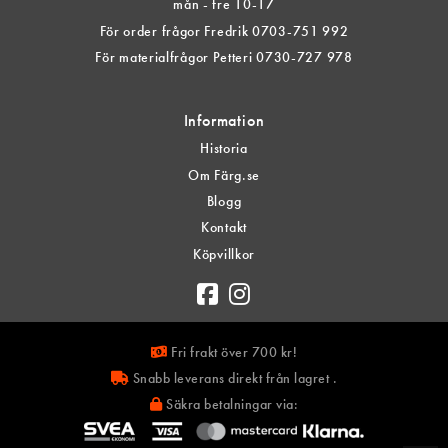
mån - fre 10-17
För order frågor Fredrik 0703-751 992
För materialfrågor Petteri 0730-727 978
Information
Historia
Om Färg.se
Blogg
Kontakt
Köpvillkor
Fri frakt över 700 kr!
Snabb leverans direkt från lagret .
Säkra betalningar via: