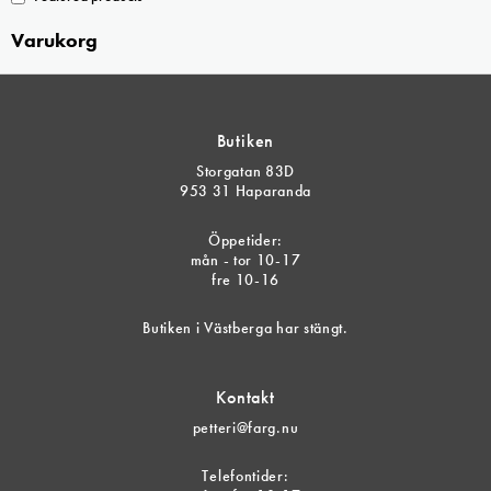
Varukorg
Butiken
Storgatan 83D
953 31 Haparanda
Öppetider:
mån - tor 10-17
fre 10-16
Butiken i Västberga har stängt.
Kontakt
petteri@farg.nu
Telefontider: