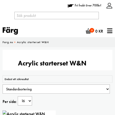
Fri frakt över 700kr!
N
0
0
KR
Farg.nu
>
Acrylic starterset W&N
Acrylic starterset W&N
Endast ett sökresultat
Per sida: