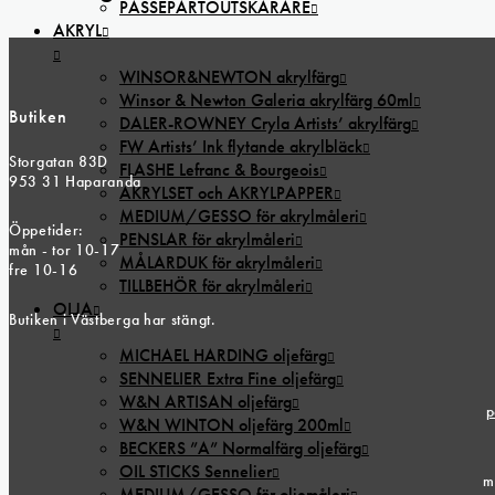
PASSEPARTOUTSKÄRARE
AKRYL
WINSOR&NEWTON akrylfärg
Winsor & Newton Galeria akrylfärg 60ml
Butiken
DALER-ROWNEY Cryla Artists’ akrylfärg
FW Artists’ Ink flytande akrylbläck
Storgatan 83D
FLASHE Lefranc & Bourgeois
953 31 Haparanda
AKRYLSET och AKRYLPAPPER
MEDIUM/GESSO för akrylmåleri
Öppetider:
PENSLAR för akrylmåleri
mån - tor 10-17
MÅLARDUK för akrylmåleri
fre 10-16
TILLBEHÖR för akrylmåleri
OLJA
Butiken i Västberga har stängt.
MICHAEL HARDING oljefärg
SENNELIER Extra Fine oljefärg
W&N ARTISAN oljefärg
p
W&N WINTON oljefärg 200ml
BECKERS ”A” Normalfärg oljefärg
OIL STICKS Sennelier
m
MEDIUM/GESSO för oljemåleri