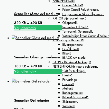
FÄRGPENNOR
på
har
Caran d’Ache
produktsidan
flera
Faber Castell Polychromos
Sennelier Matte gel medium
Färgpennor – Akvarellpennor
varianter.
KRITOR olje-pastell-vax
De
Prisintervall:
320
KR
–
490
KR
Oljepastell
olika
Sennelier Oil Stick
320 kr
Välj alternativ
alternativen
Torrpastell, Softpastell
Den
till
kan
Vattenlösliga kritor Caran d’Ache
här
490 kr
väljas
KOL och grafitbaserat
produkten
Blyertspennor
på
har
Grafitkritor
produktsidan
flera
Ritkol
Sennelier Gloss gel medium
BLÄCK och tusch
varianter.
PAPPER för skiss & teckning
De
Prisintervall:
180
KR
–
490
KR
FILTPENNOR för vuxna och barn
olika
180 kr
Välj alternativ
TILLBEHÖR för teckning
alternativen
Fixativ
Den
till
kan
Förvaring
här
490 kr
väljas
Linjaler
produkten
Mallar
på
har
Radergummin
produktsidan
flera
Ritbord & Ljusbord
Sennelier Gel retarder
varianter.
Skärmattor
Vässare
De