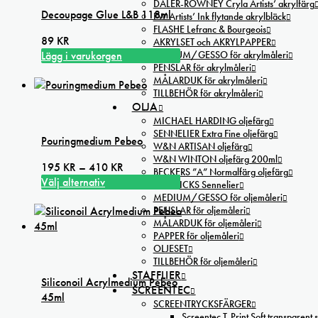
DALER-ROWNEY Cryla Artists’ akrylfärg
Decoupage Glue L&B 118ml
FW Artists’ Ink flytande akrylbläck
FLASHE Lefranc & Bourgeois
89
KR
AKRYLSET och AKRYLPAPPER
Lägg i varukorgen
MEDIUM/GESSO för akrylmåleri
PENSLAR för akrylmåleri
MÅLARDUK för akrylmåleri
TILLBEHÖR för akrylmåleri
OLJA
MICHAEL HARDING oljefärg
SENNELIER Extra Fine oljefärg
Pouringmedium Pebeo
W&N ARTISAN oljefärg
W&N WINTON oljefärg 200ml
Prisintervall:
195
KR
–
410
KR
BECKERS ”A” Normalfärg oljefärg
195 kr
Välj alternativ
OIL STICKS Sennelier
Den
till
MEDIUM/GESSO för oljemåleri
här
410 kr
PENSLAR för oljemåleri
MÅLARDUK för oljemåleri
produkten
PAPPER för oljemåleri
har
OLJESET
flera
TILLBEHÖR för oljemåleri
varianter.
STAFFLIER
Siliconoil Acrylmedium Pebeo
De
SCREENTEC
45ml
olika
SCREENTRYCKSFÄRGER
alternativen
Screentec T-Print Soft transparent s