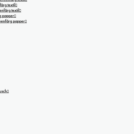
ärg textil
nfärg textil
g papper
reenfärg papper
tusch