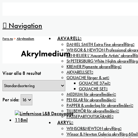
Navigation
AKVARELL
Farg.nu
>
Akrylmedium
DANIEL SMITH Extra Fine akvarellfärg
WINSOR & NEWTON Professional akvarel
Akrylmedium
SENNELIER L’Aquarelle Artists’ akvarellfä
St PETERSBURG White Nights akvarellfärg
KREMER Pigmente akvarellfärg
AKVARELLSET
Visar alla 8 resultat
GOUACHE färger & set
GOUACHE 37ml
GOUACHE SET
MEDIUM för akvarellmåleri
Per sida:
PENSLAR för akvarellmåleri
PAPPER & underlag för akvarellmåleri
TILLBEHÖR för akvarellmåleri
PASSEPARTOUTSKÄRARE
AKRYL
WINSOR&NEWTON akrylfärg
Winsor & Newton Galeria akrylfärg 60ml