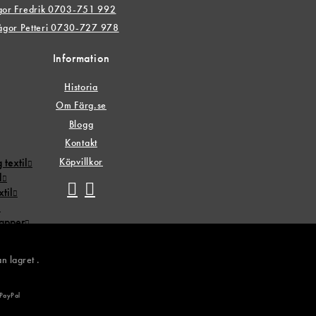
ågor Fredrik 0703-751 992
rågor Petteri 0730-727 978
Information
Historia
Om Färg.se
Blogg
Kontakt
Köpvillkor
 textil
l
til
papper
n lagret .