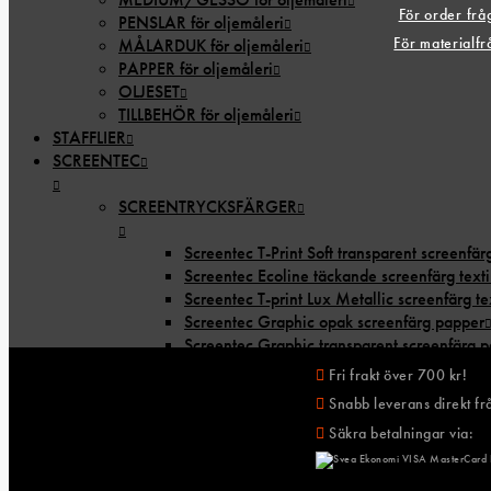
För order fr
PENSLAR för oljemåleri
För materialf
MÅLARDUK för oljemåleri
PAPPER för oljemåleri
OLJESET
TILLBEHÖR för oljemåleri
STAFFLIER
SCREENTEC
SCREENTRYCKSFÄRGER
Screentec T-Print Soft transparent screenfärg
Screentec Ecoline täckande screenfärg texti
Screentec T-print Lux Metallic screenfärg tex
Screentec Graphic opak screenfärg papper
Screentec Graphic transparent screenfärg 
STARTPAKET & färgset
Fri frakt över 700 kr!
LINOTRYCK
Snabb leverans direkt frå
Säkra betalningar via:
Linofärg 59 ml
Linofärg 150 ml
Linofärg 250 ml