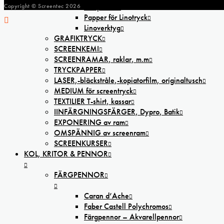
Linoplattor
Copyright © Screentec
2026
Papper för Linotryck
Linoverktyg
GRAFIKTRYCK
SCREENKEMI
SCREENRAMAR, raklar, m.m
TRYCKPAPPER
LASER,-bläckstråle,-kopiatorfilm, oríginaltusch
MEDIUM för screentryck
TEXTILIER T-shirt, kassar
IINFÄRGNINGSFÄRGER, Dypro, Batik
EXPONERING av ram
OMSPÄNNIG av screenram
SCREENKURSER
KOL, KRITOR & PENNOR
FÄRGPENNOR
Caran d’Ache
Faber Castell Polychromos
Färgpennor – Akvarellpennor