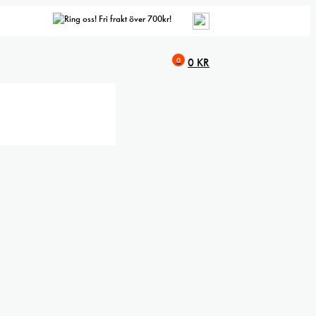
Fri frakt över 700kr!
0
0
KR