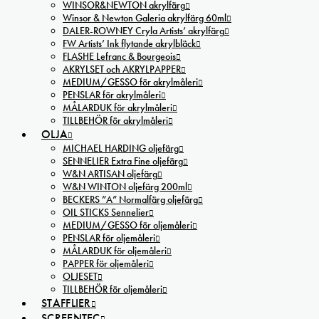
WINSOR&NEWTON akrylfärg
Winsor & Newton Galeria akrylfärg 60ml
DALER-ROWNEY Cryla Artists’ akrylfärg
FW Artists’ Ink flytande akrylbläck
FLASHE Lefranc & Bourgeois
AKRYLSET och AKRYLPAPPER
MEDIUM/GESSO för akrylmåleri
PENSLAR för akrylmåleri
MÅLARDUK för akrylmåleri
TILLBEHÖR för akrylmåleri
OLJA
MICHAEL HARDING oljefärg
SENNELIER Extra Fine oljefärg
W&N ARTISAN oljefärg
W&N WINTON oljefärg 200ml
BECKERS ”A” Normalfärg oljefärg
OIL STICKS Sennelier
MEDIUM/GESSO för oljemåleri
PENSLAR för oljemåleri
MÅLARDUK för oljemåleri
PAPPER för oljemåleri
OLJESET
TILLBEHÖR för oljemåleri
STAFFLIER
SCREENTEC