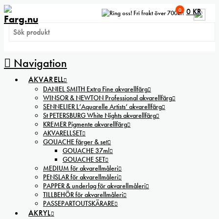
0
0
KR
Fri frakt över 700kr!
Navigation
AKVARELL
DANIEL SMITH Extra Fine akvarellfärg
WINSOR & NEWTON Professional akvarellfärg
SENNELIER L’Aquarelle Artists’ akvarellfärg
St PETERSBURG White Nights akvarellfärg
KREMER Pigmente akvarellfärg
AKVARELLSET
GOUACHE färger & set
GOUACHE 37ml
GOUACHE SET
MEDIUM för akvarellmåleri
PENSLAR för akvarellmåleri
PAPPER & underlag för akvarellmåleri
TILLBEHÖR för akvarellmåleri
PASSEPARTOUTSKÄRARE
AKRYL