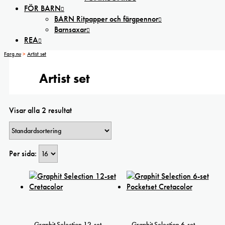
FÖR BARN
BARN Ritpapper och färgpennor
Barnsaxar
REA
Farg.nu
>
Artist set
Artist set
Visar alla 2 resultat
Per sida:
Graphit Selection 12-set
Graphit Selection 6-set