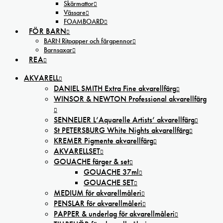
Skärmattor
Vässare
FOAMBOARD
FÖR BARN
BARN Ritpapper och färgpennor
Barnsaxar
REA
AKVARELL
DANIEL SMITH Extra Fine akvarellfärg
WINSOR & NEWTON Professional akvarellfärg
SENNELIER L’Aquarelle Artists’ akvarellfärg
St PETERSBURG White Nights akvarellfärg
KREMER Pigmente akvarellfärg
AKVARELLSET
GOUACHE färger & set
GOUACHE 37ml
GOUACHE SET
MEDIUM för akvarellmåleri
PENSLAR för akvarellmåleri
PAPPER & underlag för akvarellmåleri