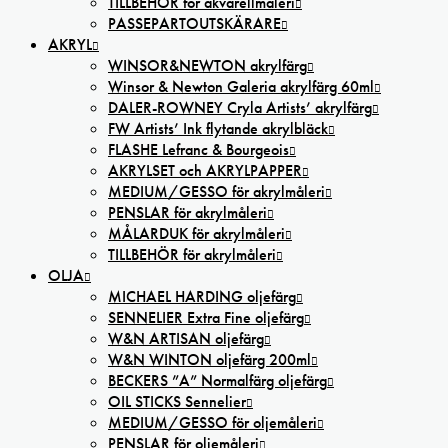
TILLBEHÖR för akvarellmåleri
PASSEPARTOUTSKÄRARE
AKRYL
WINSOR&NEWTON akrylfärg
Winsor & Newton Galeria akrylfärg 60ml
DALER-ROWNEY Cryla Artists’ akrylfärg
FW Artists’ Ink flytande akrylbläck
FLASHE Lefranc & Bourgeois
AKRYLSET och AKRYLPAPPER
MEDIUM/GESSO för akrylmåleri
PENSLAR för akrylmåleri
MÅLARDUK för akrylmåleri
TILLBEHÖR för akrylmåleri
OLJA
MICHAEL HARDING oljefärg
SENNELIER Extra Fine oljefärg
W&N ARTISAN oljefärg
W&N WINTON oljefärg 200ml
BECKERS ”A” Normalfärg oljefärg
OIL STICKS Sennelier
MEDIUM/GESSO för oljemåleri
PENSLAR för oljemåleri