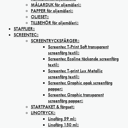
MÅLARDUK för oljemåleri
PAPPER för oljemåleri
OLJESET
TILLBEHÖR för oljemåleri
STAFFLIER
SCREENTEC
SCREENTRYCKSFÄRGER
Screentec T-Print Soft transparent
screenfärg textil
Screentec Ecoline täckande screenfärg
textil
Screentec T-print Lux Metallic
screenfärg textil
Screentec Graphic opak screenfärg
papper
Screentec Graphic transparent
screenfärg papper
STARTPAKET & färgset
LINOTRYCK
Linofärg 59 ml
Linofärg 150 ml