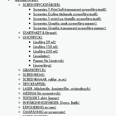
SCREENTRYCKSFÄRGER
Screentec T-Print Soft transparent screenfärg textil
Screentec Ecoline täckande screenfärg textil
Screentec T-print Lux Metallic screenfärg textil
Screentec Graphic opak screenfärg papper
Screentec Graphic transparent screenfärg papper
STARTPAKET & färgset
LINOTRYCK
Linofärg 59 ml
Linofärg 150 ml
Linofärg 250 ml
Linoplattor
Papper för Linotryck
Linoverktyg
GRAFIKTRYCK
SCREENKEMI
SCREENRAMAR, raklar, m.m
TRYCKPAPPER
LASER,-bläckstråle,-kopiatorfilm, oríginaltusch
MEDIUM för screentryck
TEXTILIER T-shirt, kassar
IINFÄRGNINGSFÄRGER, Dypro, Batik
EXPONERING av ram
OMSPÄNNIG av screenram