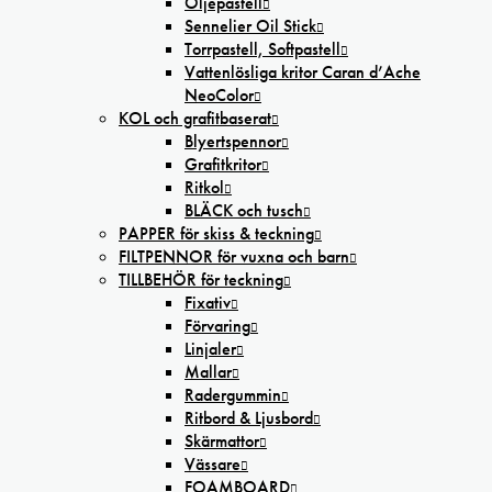
Oljepastell
Sennelier Oil Stick
Torrpastell, Softpastell
Vattenlösliga kritor Caran d’Ache
NeoColor
KOL och grafitbaserat
Blyertspennor
Grafitkritor
Ritkol
BLÄCK och tusch
PAPPER för skiss & teckning
FILTPENNOR för vuxna och barn
TILLBEHÖR för teckning
Fixativ
Förvaring
Linjaler
Mallar
Radergummin
Ritbord & Ljusbord
Skärmattor
Vässare
FOAMBOARD