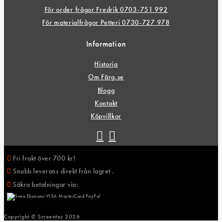
För order frågor Fredrik 0703-751 992
För materialfrågor Petteri 0730-727 978
Information
Historia
Om Färg.se
Blogg
Kontakt
Köpvillkor
Fri frakt över 700 kr!
Snabb leverans direkt från lagret .
Säkra betalningar via:
Copyright © Screentec
2026