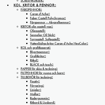
SCREENKURSER
KOL, KRITOR & PENNOR
FÄRGPENNOR
Caran d’Ache
Faber Castell Polychromos
Färgpennor – Akvarellpennor
KRITOR olje-pastell-vax
Oljepastell
Sennelier Oil Stick
Torrpastell, Softpastell
Vattenlösliga kritor Caran d’Ache NeoColor
KOL och grafitbaserat
Blyertspennor
Grafitkritor
Ritkol
BLÄCK och tusch
PAPPER för skiss & teckning
FILTPENNOR för vuxna och barn
TILLBEHÖR för teckning
Fixativ
Förvaring
Linjaler
Mallar
Radergummin
Ritbord & Ljusbord