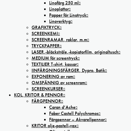
Linofärg 250 ml
Linoplattor
Papper för Linotryck
Linoverktyg
GRAFIKTRYCK
SCREENKEMI
SCREENRAMAR, raklar, m.m
TRYCKPAPPER
LASER,-bläckstråle,-kopiatorfilm, oríginaltusch
MEDIUM för screentryck
TEXTILIER T-shirt, kassar
IINFÄRGNINGSFÄRGER, Dypro, Batik
EXPONERING av ram
OMSPÄNNIG av screenram
SCREENKURSER
KOL, KRITOR & PENNOR
FÄRGPENNOR
Caran d’Ache
Faber Castell Polychromos
Färgpennor – Akvarellpennor
KRITOR olje-pastell-vax