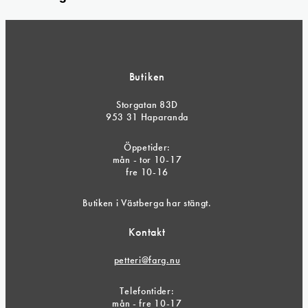
Butiken
Storgatan 83D
953 31 Haparanda
Öppetider:
mån - tor 10-17
fre 10-16
Butiken i Västberga har stängt.
Kontakt
petteri@farg.nu
Telefontider:
mån - fre 10-17