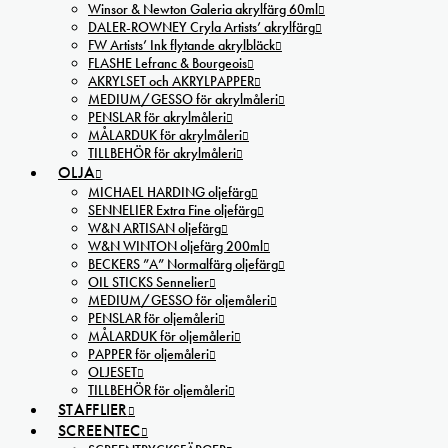
Winsor & Newton Galeria akrylfärg 60ml
DALER-ROWNEY Cryla Artists’ akrylfärg
FW Artists’ Ink flytande akrylbläck
FLASHE Lefranc & Bourgeois
AKRYLSET och AKRYLPAPPER
MEDIUM/GESSO för akrylmåleri
PENSLAR för akrylmåleri
MÅLARDUK för akrylmåleri
TILLBEHÖR för akrylmåleri
OLJA
MICHAEL HARDING oljefärg
SENNELIER Extra Fine oljefärg
W&N ARTISAN oljefärg
W&N WINTON oljefärg 200ml
BECKERS ”A” Normalfärg oljefärg
OIL STICKS Sennelier
MEDIUM/GESSO för oljemåleri
PENSLAR för oljemåleri
MÅLARDUK för oljemåleri
PAPPER för oljemåleri
OLJESET
TILLBEHÖR för oljemåleri
STAFFLIER
SCREENTEC