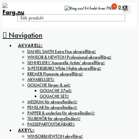
0
0
KR
Fri frakt över 700kr!
Navigation
AKVARELL
DANIEL SMITH Extra Fine akvarellfärg
WINSOR & NEWTON Professional akvarellfärg
SENNELIER L’Aquarelle Artists’ akvarellfärg
St PETERSBURG White Nights akvarellfärg
KREMER Pigmente akvarellfärg
AKVARELLSET
GOUACHE färger & set
GOUACHE 37ml
GOUACHE SET
MEDIUM för akvarellmåleri
PENSLAR för akvarellmåleri
PAPPER & underlag för akvarellmåleri
TILLBEHÖR för akvarellmåleri
PASSEPARTOUTSKÄRARE
AKRYL
WINSOR&NEWTON akrylfärg