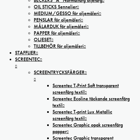
BECKERS ”A” Normalfärg oljefärg
OIL STICKS Sennelier
MEDIUM/GESSO för oljemåleri
PENSLAR för oljemåleri
MÅLARDUK för oljemåleri
PAPPER för oljemåleri
OLJESET
TILLBEHÖR för oljemåleri
STAFFLIER
SCREENTEC
SCREENTRYCKSFÄRGER
Screentec T-Print Soft transparent
screenfärg textil
Screentec Ecoline täckande screenfärg
textil
Screentec T-print Lux Metallic
screenfärg textil
Screentec Graphic opak screenfärg
papper
Screentec Graphic transparent