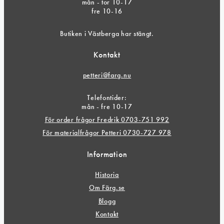
mån - tor 10-17
fre 10-16
Butiken i Västberga har stängt.
Kontakt
petteri@farg.nu
Telefontider:
mån - fre 10-17
För order frågor Fredrik 0703-751 992
För materialfrågor Petteri 0730-727 978
Information
Historia
Om Färg.se
Blogg
Kontakt