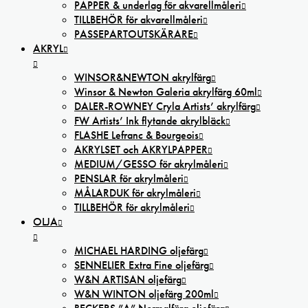
PAPPER & underlag för akvarellmåleri
TILLBEHÖR för akvarellmåleri
PASSEPARTOUTSKÄRARE
AKRYL
WINSOR&NEWTON akrylfärg
Winsor & Newton Galeria akrylfärg 60ml
DALER-ROWNEY Cryla Artists’ akrylfärg
FW Artists’ Ink flytande akrylbläck
FLASHE Lefranc & Bourgeois
AKRYLSET och AKRYLPAPPER
MEDIUM/GESSO för akrylmåleri
PENSLAR för akrylmåleri
MÅLARDUK för akrylmåleri
TILLBEHÖR för akrylmåleri
OLJA
MICHAEL HARDING oljefärg
SENNELIER Extra Fine oljefärg
W&N ARTISAN oljefärg
W&N WINTON oljefärg 200ml