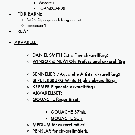
Vässare
FOAMBOARD
FÖR BARN
BARN Ritpapper och färgpennor
Barnsaxar
REA
AKVARELL
DANIEL SMITH Extra Fine akvarellfärg
WINSOR & NEWTON Professional akvarellfärg
SENNELIER L’Aquarelle Artists’ akvarellfärg
St PETERSBURG White Nights akvarellfärg
KREMER Pigmente akvarellfärg
AKVARELLSET
GOUACHE färger & set
GOUACHE 37ml
GOUACHE SET
MEDIUM för akvarellmåleri
PENSLAR för akvarellmåleri