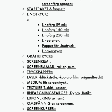
screenfärg papper
STARTPAKET & färgset
LINOTRYCK
Linofärg 59 ml
Linofärg 150 ml
Linofärg 250 ml
Linoplattor
Papper för Linotryck
Linoverktyg
GRAFIKTRYCK
SCREENKEMI
SCREENRAMAR, raklar, m.m
TRYCKPAPPER
LASER,-bläckstråle,-kopiatorfilm, oríginaltusch
MEDIUM för screentryck
TEXTILIER T-shirt, kassar
IINFÄRGNINGSFÄRGER, Dypro, Batik
EXPONERING av ram
OMSPÄNNIG av screenram
SCREENKURSER