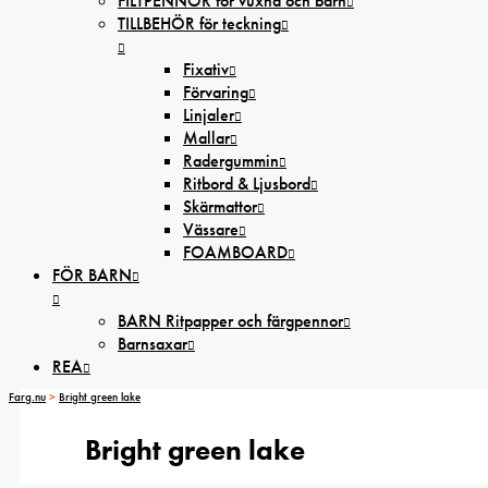
FILTPENNOR för vuxna och barn
TILLBEHÖR för teckning
Fixativ
Förvaring
Linjaler
Mallar
Radergummin
Ritbord & Ljusbord
Skärmattor
Vässare
FOAMBOARD
FÖR BARN
BARN Ritpapper och färgpennor
Barnsaxar
REA
Farg.nu
>
Bright green lake
Bright green lake