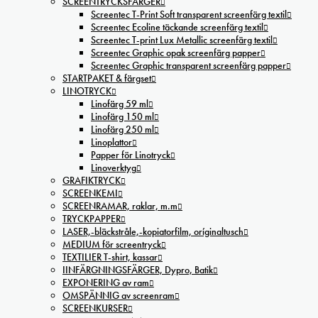
SCREENTRYCKSFÄRGER
Screentec T-Print Soft transparent screenfärg textil
Screentec Ecoline täckande screenfärg textil
Screentec T-print Lux Metallic screenfärg textil
Screentec Graphic opak screenfärg papper
Screentec Graphic transparent screenfärg papper
STARTPAKET & färgset
LINOTRYCK
Linofärg 59 ml
Linofärg 150 ml
Linofärg 250 ml
Linoplattor
Papper för Linotryck
Linoverktyg
GRAFIKTRYCK
SCREENKEMI
SCREENRAMAR, raklar, m.m
TRYCKPAPPER
LASER,-bläckstråle,-kopiatorfilm, oríginaltusch
MEDIUM för screentryck
TEXTILIER T-shirt, kassar
IINFÄRGNINGSFÄRGER, Dypro, Batik
EXPONERING av ram
OMSPÄNNIG av screenram
SCREENKURSER