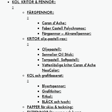
KOL, KRITOR & PENNOR
FÄRGPENNOR
Caran d’Ache
Faber Castell Polychromos
Färgpennor – Akvarellpennor
KRITOR olje-pastell-vax
Oljepastell
Sennelier Oil Stick
Torrpastell, Softpastell
Vattenlösliga kritor Caran d’Ache
NeoColor
KOL och grafitbaserat
Blyertspennor
Grafitkritor
Ritkol
BLÄCK och tusch
PAPPER för skiss & teckning