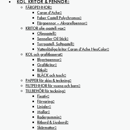
KOL, KRITOR & PENNOR
FÄRGPENNOR
Caran d’Ache
Faber Castell Polychromos
Färgpennor – Akvarellpennor
KRITOR olje-pastell-vax
Oljepastell
Sennelier Oil Stick
Torrpastell, Softpastell
Vattenlösliga kritor Caran d’Ache NeoColor
KOL och grafitbaserat
Blyertspennor
Grafitkritor
Ritkol
BLÄCK och tusch
PAPPER för skiss & teckning
FILTPENNOR för vuxna och barn
TILLBEHÖR för teckning
Fixativ
Förvaring
Linjaler
Mallar
Radergummin
Ritbord & Ljusbord
Skärmattor