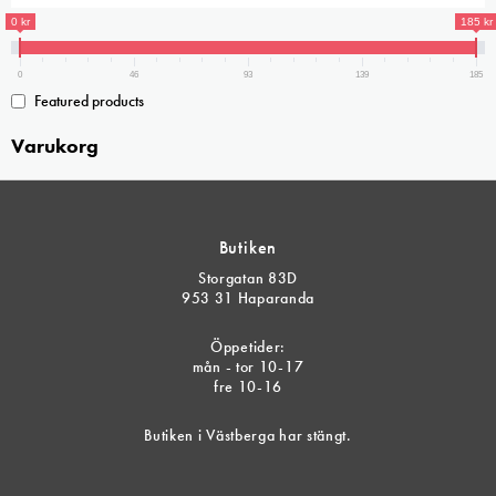
0 kr
185 kr
0
46
93
139
185
Featured products
Varukorg
Butiken
Storgatan 83D
953 31 Haparanda
Öppetider:
mån - tor 10-17
fre 10-16
Butiken i Västberga har stängt.