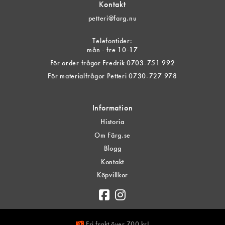
Kontakt
petteri@farg.nu
Telefontider:
mån - fre 10-17
För order frågor Fredrik 0703-751 992
För materialfrågor Petteri 0730-727 978
Information
Historia
Om Färg.se
Blogg
Kontakt
Köpvillkor
Fri frakt över 700 kr!