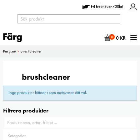
Fri frakt över 700kr!
N
0
0
KR
Farg.nu
>
brushcleaner
brushcleaner
Inga produkter hittades som motsvarar ditt val.
Filtrera produkter