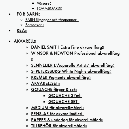
Vässare
FOAMBOARD
FÖR BARN
BARN Ritpapper och färgpennor
Barnsaxar
REA
AKVARELL
DANIEL SMITH Extra Fine akvarellfärg
WINSOR & NEWTON Professional akvarellfärg
SENNELIER L’Aquarelle Artists’ akvarellfärg
St PETERSBURG White Nights akvarellfärg
KREMER Pigmente akvarellfärg
AKVARELLSET
GOUACHE färger & set
GOUACHE 37ml
GOUACHE SET
MEDIUM för akvarellmåleri
PENSLAR för akvarellmåleri
PAPPER & underlag för akvarellmåleri
TILLBEHÖR för akvarellmåleri