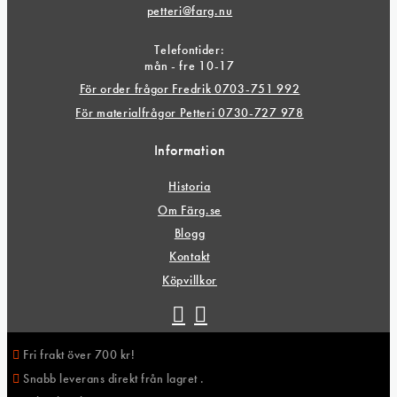
petteri@farg.nu
Telefontider:
mån - fre 10-17
För order frågor Fredrik 0703-751 992
För materialfrågor Petteri 0730-727 978
Information
Historia
Om Färg.se
Blogg
Kontakt
Köpvillkor
Fri frakt över 700 kr!
Snabb leverans direkt från lagret .