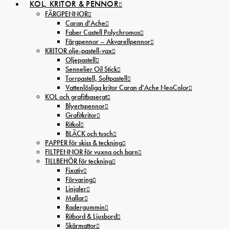
KOL, KRITOR & PENNOR
FÄRGPENNOR
Caran d’Ache
Faber Castell Polychromos
Färgpennor – Akvarellpennor
KRITOR olje-pastell-vax
Oljepastell
Sennelier Oil Stick
Torrpastell, Softpastell
Vattenlösliga kritor Caran d’Ache NeoColor
KOL och grafitbaserat
Blyertspennor
Grafitkritor
Ritkol
BLÄCK och tusch
PAPPER för skiss & teckning
FILTPENNOR för vuxna och barn
TILLBEHÖR för teckning
Fixativ
Förvaring
Linjaler
Mallar
Radergummin
Ritbord & Ljusbord
Skärmattor