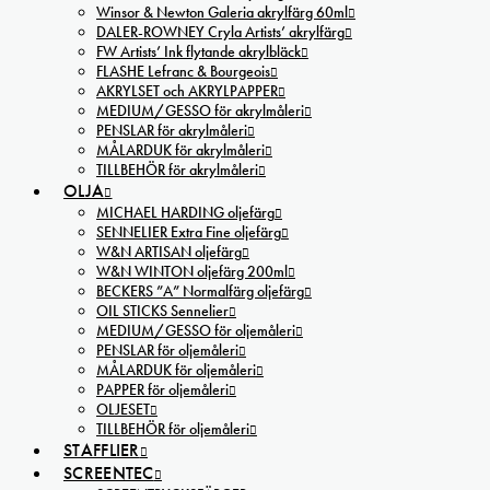
Winsor & Newton Galeria akrylfärg 60ml
DALER-ROWNEY Cryla Artists’ akrylfärg
FW Artists’ Ink flytande akrylbläck
FLASHE Lefranc & Bourgeois
AKRYLSET och AKRYLPAPPER
MEDIUM/GESSO för akrylmåleri
PENSLAR för akrylmåleri
MÅLARDUK för akrylmåleri
TILLBEHÖR för akrylmåleri
OLJA
MICHAEL HARDING oljefärg
SENNELIER Extra Fine oljefärg
W&N ARTISAN oljefärg
W&N WINTON oljefärg 200ml
BECKERS ”A” Normalfärg oljefärg
OIL STICKS Sennelier
MEDIUM/GESSO för oljemåleri
PENSLAR för oljemåleri
MÅLARDUK för oljemåleri
PAPPER för oljemåleri
OLJESET
TILLBEHÖR för oljemåleri
STAFFLIER
SCREENTEC