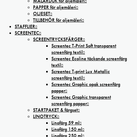
MÅLARDUK för oljemåleri
PAPPER för oljemåleri
OLJESET
TILLBEHÖR för oljemåleri
STAFFLIER
SCREENTEC
SCREENTRYCKSFÄRGER
Screentec T-Print Soft transparent
screenfärg textil
Screentec Ecoline täckande screenfärg
textil
Screentec T-print Lux Metallic
screenfärg textil
Screentec Graphic opak screenfärg
papper
Screentec Graphic transparent
screenfärg papper
STARTPAKET & färgset
LINOTRYCK
Linofärg 59 ml
Linofärg 150 ml
Linofärg 250 ml