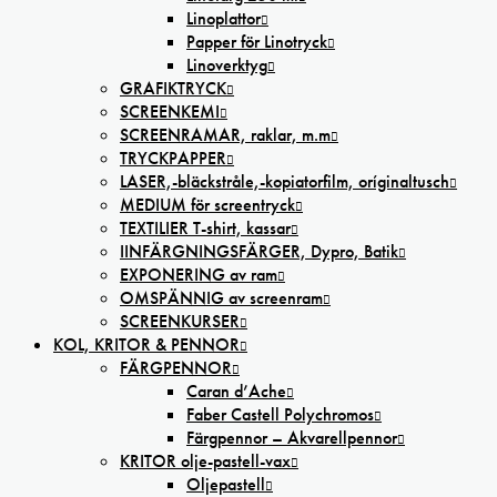
Linoplattor
Papper för Linotryck
Linoverktyg
GRAFIKTRYCK
SCREENKEMI
SCREENRAMAR, raklar, m.m
TRYCKPAPPER
LASER,-bläckstråle,-kopiatorfilm, oríginaltusch
MEDIUM för screentryck
TEXTILIER T-shirt, kassar
IINFÄRGNINGSFÄRGER, Dypro, Batik
EXPONERING av ram
OMSPÄNNIG av screenram
SCREENKURSER
KOL, KRITOR & PENNOR
FÄRGPENNOR
Caran d’Ache
Faber Castell Polychromos
Färgpennor – Akvarellpennor
KRITOR olje-pastell-vax
Oljepastell