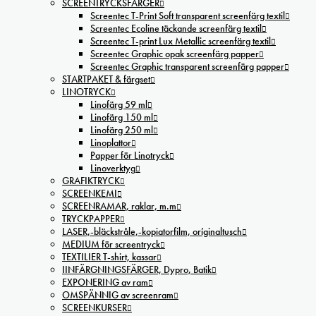
SCREENTRYCKSFÄRGER
Screentec T-Print Soft transparent screenfärg textil
Screentec Ecoline täckande screenfärg textil
Screentec T-print Lux Metallic screenfärg textil
Screentec Graphic opak screenfärg papper
Screentec Graphic transparent screenfärg papper
STARTPAKET & färgset
LINOTRYCK
Linofärg 59 ml
Linofärg 150 ml
Linofärg 250 ml
Linoplattor
Papper för Linotryck
Linoverktyg
GRAFIKTRYCK
SCREENKEMI
SCREENRAMAR, raklar, m.m
TRYCKPAPPER
LASER,-bläckstråle,-kopiatorfilm, oríginaltusch
MEDIUM för screentryck
TEXTILIER T-shirt, kassar
IINFÄRGNINGSFÄRGER, Dypro, Batik
EXPONERING av ram
OMSPÄNNIG av screenram
SCREENKURSER