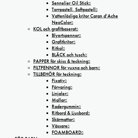
Sennelier Oil Stick
Torrpastell, Softpastell
Vattenlösliga kritor Caran d’Ache
NeoColor
KOL och grafitbaserat
Blyertspennor
Grafitkritor
Ritkol
BLÄCK och tusch
PAPPER för skiss & teckning
FILTPENNOR för vuxna och barn
TILLBEHÖR för teckning
Fixativ
Förvaring
Linjaler
Mallar
Radergummin
Ritbord & Ljusbord
Skärmattor
Vässare
FOAMBOARD