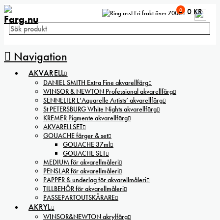
0
0
KR
Fri frakt över 700kr!
Navigation
AKVARELL
DANIEL SMITH Extra Fine akvarellfärg
WINSOR & NEWTON Professional akvarellfärg
SENNELIER L’Aquarelle Artists’ akvarellfärg
St PETERSBURG White Nights akvarellfärg
KREMER Pigmente akvarellfärg
AKVARELLSET
GOUACHE färger & set
GOUACHE 37ml
GOUACHE SET
MEDIUM för akvarellmåleri
PENSLAR för akvarellmåleri
PAPPER & underlag för akvarellmåleri
TILLBEHÖR för akvarellmåleri
PASSEPARTOUTSKÄRARE
AKRYL
WINSOR&NEWTON akrylfärg