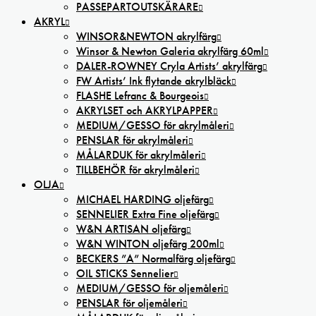
PASSEPARTOUTSKÄRARE
AKRYL
WINSOR&NEWTON akrylfärg
Winsor & Newton Galeria akrylfärg 60ml
DALER-ROWNEY Cryla Artists’ akrylfärg
FW Artists’ Ink flytande akrylbläck
FLASHE Lefranc & Bourgeois
AKRYLSET och AKRYLPAPPER
MEDIUM/GESSO för akrylmåleri
PENSLAR för akrylmåleri
MÅLARDUK för akrylmåleri
TILLBEHÖR för akrylmåleri
OLJA
MICHAEL HARDING oljefärg
SENNELIER Extra Fine oljefärg
W&N ARTISAN oljefärg
W&N WINTON oljefärg 200ml
BECKERS ”A” Normalfärg oljefärg
OIL STICKS Sennelier
MEDIUM/GESSO för oljemåleri
PENSLAR för oljemåleri