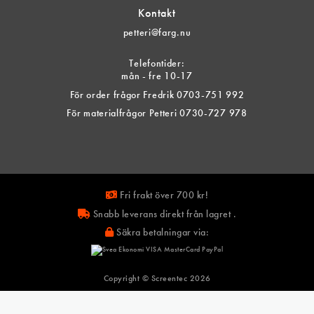
Kontakt
petteri@farg.nu
Telefontider:
mån - fre 10-17
För order frågor Fredrik 0703-751 992
För materialfrågor Petteri 0730-727 978
Fri frakt över 700 kr!
Snabb leverans direkt från lagret .
Säkra betalningar via:
Copyright © Screentec
2026