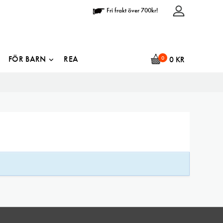
Fri frakt över 700kr!
FÖR BARN
REA
0
0
KR