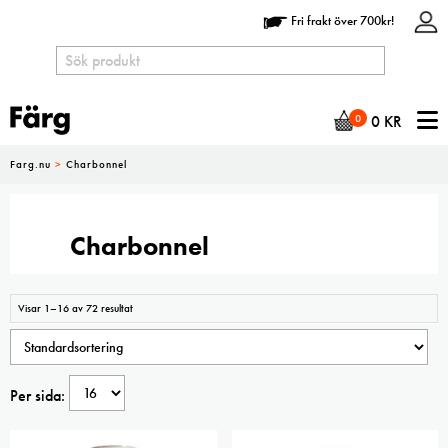
Fri frakt över 700kr!
N
0
0
KR
Farg.nu
>
Charbonnel
Charbonnel
Visar 1–16 av 72 resultat
Per sida: