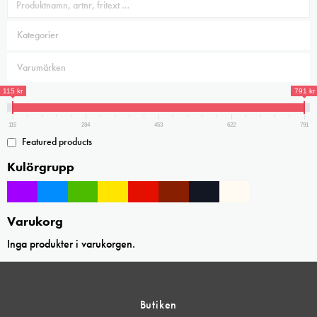
115 kr
791 kr
115
284
453
622
791
Featured products
Kulörgrupp
Varukorg
Inga produkter i varukorgen.
Butiken