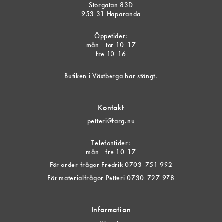
Storgatan 83D
953 31 Haparanda
Öppetider:
mån - tor 10-17
fre 10-16
Butiken i Västberga har stängt.
Kontakt
petteri@farg.nu
Telefontider:
mån - fre 10-17
För order frågor Fredrik 0703-751 992
För materialfrågor Petteri 0730-727 978
Information