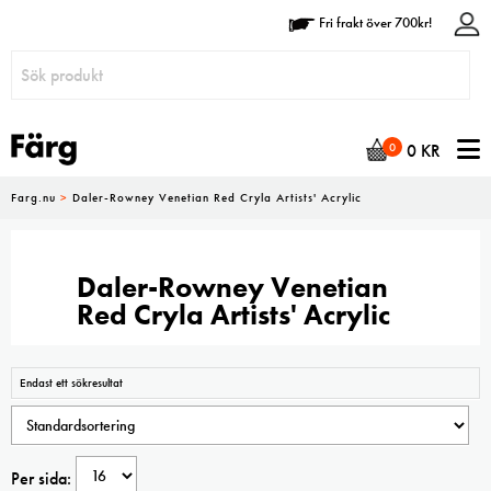
Fri frakt över 700kr!
N
0
0
KR
Farg.nu
>
Daler-Rowney Venetian Red Cryla Artists' Acrylic
Daler-Rowney Venetian
Red Cryla Artists' Acrylic
Endast ett sökresultat
Per sida: