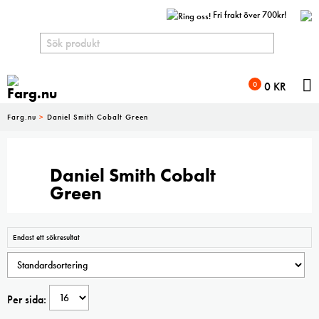
Fri frakt över 700kr!
N
0
0
KR
Farg.nu
>
Daniel Smith Cobalt Green
Daniel Smith Cobalt
Green
Endast ett sökresultat
Per sida: