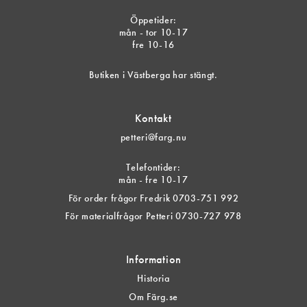
Öppetider:
mån - tor 10-17
fre 10-16
Butiken i Västberga har stängt.
Kontakt
petteri@farg.nu
Telefontider:
mån - fre 10-17
För order frågor Fredrik 0703-751 992
För materialfrågor Petteri 0730-727 978
Information
Historia
Om Färg.se