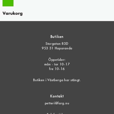
Varukorg
Butiken
Storgatan 83D
953 31 Haparanda
Öppetider:
mån - tor 10-17
fre 10-16
Butiken i Västberga har stängt.
Kontakt
petteri@farg.nu