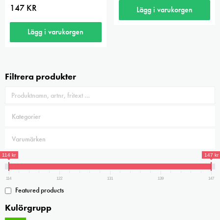
147
KR
Lägg i varukorgen
Lägg i varukorgen
Filtrera produkter
114 kr
147 kr
114
122
131
139
147
Featured products
Kulörgrupp