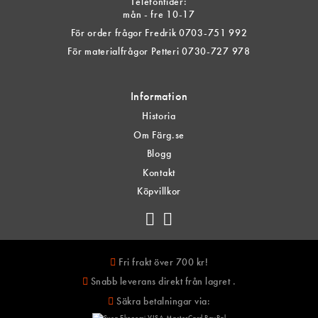
Telefontider:
mån - fre 10-17
För order frågor Fredrik 0703-751 992
För materialfrågor Petteri 0730-727 978
Information
Historia
Om Färg.se
Blogg
Kontakt
Köpvillkor
Fri frakt över 700 kr!
Snabb leverans direkt från lagret .
Säkra betalningar via: