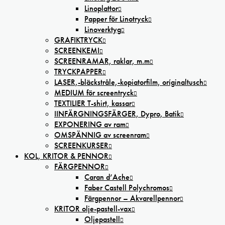
Linoplattor
Papper för Linotryck
Linoverktyg
GRAFIKTRYCK
SCREENKEMI
SCREENRAMAR, raklar, m.m
TRYCKPAPPER
LASER,-bläckstråle,-kopiatorfilm, oríginaltusch
MEDIUM för screentryck
TEXTILIER T-shirt, kassar
IINFÄRGNINGSFÄRGER, Dypro, Batik
EXPONERING av ram
OMSPÄNNIG av screenram
SCREENKURSER
KOL, KRITOR & PENNOR
FÄRGPENNOR
Caran d’Ache
Faber Castell Polychromos
Färgpennor – Akvarellpennor
KRITOR olje-pastell-vax
Oljepastell