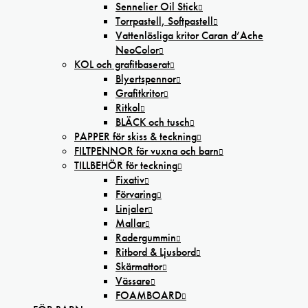
Sennelier Oil Stick
Torrpastell, Softpastell
Vattenlösliga kritor Caran d’Ache
NeoColor
KOL och grafitbaserat
Blyertspennor
Grafitkritor
Ritkol
BLÄCK och tusch
PAPPER för skiss & teckning
FILTPENNOR för vuxna och barn
TILLBEHÖR för teckning
Fixativ
Förvaring
Linjaler
Mallar
Radergummin
Ritbord & Ljusbord
Skärmattor
Vässare
FOAMBOARD