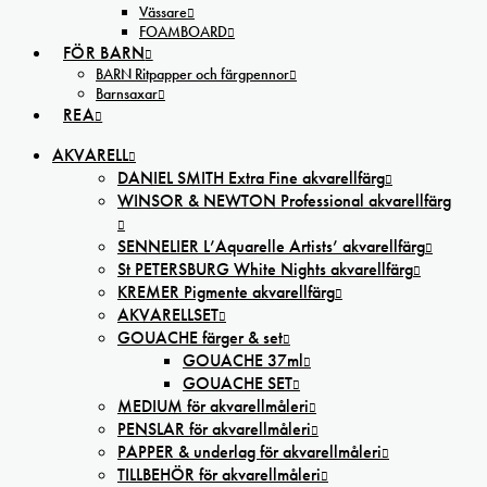
Vässare
FOAMBOARD
FÖR BARN
BARN Ritpapper och färgpennor
Barnsaxar
REA
AKVARELL
DANIEL SMITH Extra Fine akvarellfärg
WINSOR & NEWTON Professional akvarellfärg
SENNELIER L’Aquarelle Artists’ akvarellfärg
St PETERSBURG White Nights akvarellfärg
KREMER Pigmente akvarellfärg
AKVARELLSET
GOUACHE färger & set
GOUACHE 37ml
GOUACHE SET
MEDIUM för akvarellmåleri
PENSLAR för akvarellmåleri
PAPPER & underlag för akvarellmåleri
TILLBEHÖR för akvarellmåleri