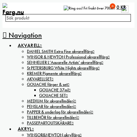
0
0
KR
Fri frakt över 700kr!
Navigation
AKVARELL
DANIEL SMITH Extra Fine akvarellfärg
WINSOR & NEWTON Professional akvarellfärg
SENNELIER L’Aquarelle Artists’ akvarellfärg
St PETERSBURG White Nights akvarellfärg
KREMER Pigmente akvarellfärg
AKVARELLSET
GOUACHE färger & set
GOUACHE 37ml
GOUACHE SET
MEDIUM för akvarellmåleri
PENSLAR för akvarellmåleri
PAPPER & underlag för akvarellmåleri
TILLBEHÖR för akvarellmåleri
PASSEPARTOUTSKÄRARE
AKRYL
WINSOR&NEWTON akrylfärg