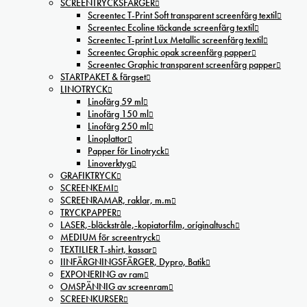
SCREENTRYCKSFÄRGER
Screentec T-Print Soft transparent screenfärg textil
Screentec Ecoline täckande screenfärg textil
Screentec T-print Lux Metallic screenfärg textil
Screentec Graphic opak screenfärg papper
Screentec Graphic transparent screenfärg papper
STARTPAKET & färgset
LINOTRYCK
Linofärg 59 ml
Linofärg 150 ml
Linofärg 250 ml
Linoplattor
Papper för Linotryck
Linoverktyg
GRAFIKTRYCK
SCREENKEMI
SCREENRAMAR, raklar, m.m
TRYCKPAPPER
LASER,-bläckstråle,-kopiatorfilm, oríginaltusch
MEDIUM för screentryck
TEXTILIER T-shirt, kassar
IINFÄRGNINGSFÄRGER, Dypro, Batik
EXPONERING av ram
OMSPÄNNIG av screenram
SCREENKURSER