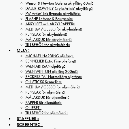
Winsor & Newton Galeria akrylfärg 60ml
DALER-ROWNEY Cryla Artists’ akrylfärg
FW Artists’ Ink flytande akrylbläck
FLASHE Lefranc & Bourgeois
AKRYLSET och AKRYLPAPPER
MEDIUM/GESSO för akrylmåleri
PENSLAR för akrylmåleri
MÅLARDUK för akrylmåleri
TILLBEHÖR för akrylmåleri
OLJA
MICHAEL HARDING oljefärg
SENNELIER Extra Fine oljefärg
W&N ARTISAN oljefärg
W&N WINTON oljefärg 200ml
BECKERS ”A” Normalfärg oljefärg
OIL STICKS Sennelier
MEDIUM/GESSO för oljemåleri
PENSLAR för oljemåleri
MÅLARDUK för oljemåleri
PAPPER för oljemåleri
OLJESET
TILLBEHÖR för oljemåleri
STAFFLIER
SCREENTEC