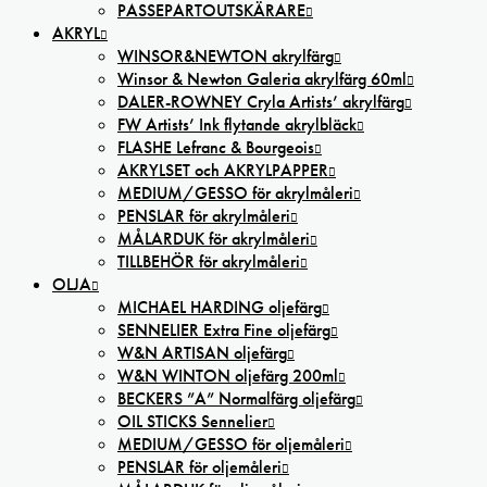
PASSEPARTOUTSKÄRARE
AKRYL
WINSOR&NEWTON akrylfärg
Winsor & Newton Galeria akrylfärg 60ml
DALER-ROWNEY Cryla Artists’ akrylfärg
FW Artists’ Ink flytande akrylbläck
FLASHE Lefranc & Bourgeois
AKRYLSET och AKRYLPAPPER
MEDIUM/GESSO för akrylmåleri
PENSLAR för akrylmåleri
MÅLARDUK för akrylmåleri
TILLBEHÖR för akrylmåleri
OLJA
MICHAEL HARDING oljefärg
SENNELIER Extra Fine oljefärg
W&N ARTISAN oljefärg
W&N WINTON oljefärg 200ml
BECKERS ”A” Normalfärg oljefärg
OIL STICKS Sennelier
MEDIUM/GESSO för oljemåleri
PENSLAR för oljemåleri