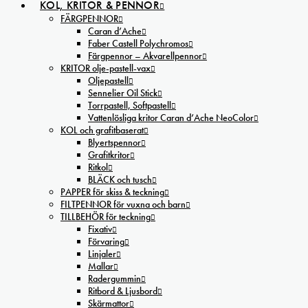
KOL, KRITOR & PENNOR
FÄRGPENNOR
Caran d’Ache
Faber Castell Polychromos
Färgpennor – Akvarellpennor
KRITOR olje-pastell-vax
Oljepastell
Sennelier Oil Stick
Torrpastell, Softpastell
Vattenlösliga kritor Caran d’Ache NeoColor
KOL och grafitbaserat
Blyertspennor
Grafitkritor
Ritkol
BLÄCK och tusch
PAPPER för skiss & teckning
FILTPENNOR för vuxna och barn
TILLBEHÖR för teckning
Fixativ
Förvaring
Linjaler
Mallar
Radergummin
Ritbord & Ljusbord
Skärmattor