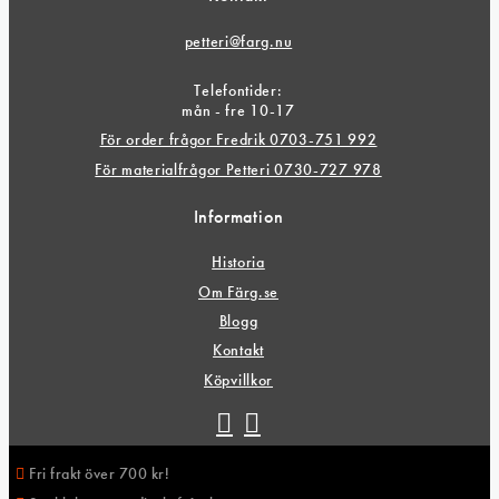
petteri@farg.nu
Telefontider:
mån - fre 10-17
För order frågor Fredrik 0703-751 992
För materialfrågor Petteri 0730-727 978
Information
Historia
Om Färg.se
Blogg
Kontakt
Köpvillkor
Fri frakt över 700 kr!