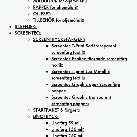
MÅLARDUK för oljemåleri
PAPPER för oljemåleri
OLJESET
TILLBEHÖR för oljemåleri
STAFFLIER
SCREENTEC
SCREENTRYCKSFÄRGER
Screentec T-Print Soft transparent
screenfärg textil
Screentec Ecoline täckande screenfärg
textil
Screentec T-print Lux Metallic
screenfärg textil
Screentec Graphic opak screenfärg
papper
Screentec Graphic transparent
screenfärg papper
STARTPAKET & färgset
LINOTRYCK
Linofärg 59 ml
Linofärg 150 ml
Linofärg 250 ml