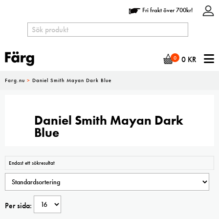
Fri frakt över 700kr!
N
0
0
KR
Farg.nu
>
Daniel Smith Mayan Dark Blue
Daniel Smith Mayan Dark
Blue
Endast ett sökresultat
Per sida: