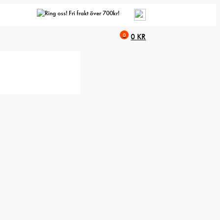
Fri frakt över 700kr!
0
0
KR