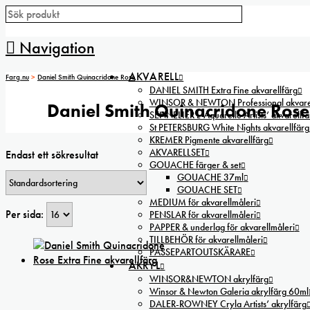
Navigation
AKVARELL
Farg.nu
>
Daniel Smith Quinacridone Rose
DANIEL SMITH Extra Fine akvarellfärg
WINSOR & NEWTON Professional akvarel
Daniel Smith Quinacridone Rose
SENNELIER L’Aquarelle Artists’ akvarellfä
St PETERSBURG White Nights akvarellfärg
KREMER Pigmente akvarellfärg
AKVARELLSET
Endast ett sökresultat
GOUACHE färger & set
GOUACHE 37ml
GOUACHE SET
MEDIUM för akvarellmåleri
Per sida:
PENSLAR för akvarellmåleri
PAPPER & underlag för akvarellmåleri
TILLBEHÖR för akvarellmåleri
PASSEPARTOUTSKÄRARE
AKRYL
WINSOR&NEWTON akrylfärg
Winsor & Newton Galeria akrylfärg 60ml
DALER-ROWNEY Cryla Artists’ akrylfärg