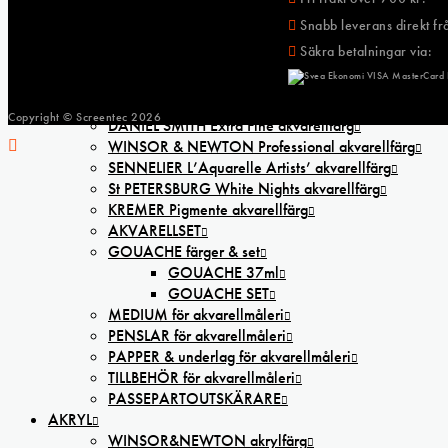
FÖR BARN
Snabb leverans direkt frå
BARN Ritpapper och färgpennor
Barnsaxar
Säkra betalningar via:
REA
AKVARELL
Copyright © Screentec
2026
DANIEL SMITH Extra Fine akvarellfärg
WINSOR & NEWTON Professional akvarellfärg
SENNELIER L’Aquarelle Artists’ akvarellfärg
St PETERSBURG White Nights akvarellfärg
KREMER Pigmente akvarellfärg
AKVARELLSET
GOUACHE färger & set
GOUACHE 37ml
GOUACHE SET
MEDIUM för akvarellmåleri
PENSLAR för akvarellmåleri
PAPPER & underlag för akvarellmåleri
TILLBEHÖR för akvarellmåleri
PASSEPARTOUTSKÄRARE
AKRYL
WINSOR&NEWTON akrylfärg