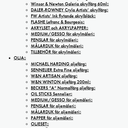
Winsor & Newton Galeria akrylfärg 60ml
DALER-ROWNEY Cryla Artists’ akrylfärg
FW Artists’ Ink flytande akrylbläck
FLASHE Lefranc & Bourgeois
AKRYLSET och AKRYLPAPPER
MEDIUM/GESSO för akrylmåleri
PENSLAR för akrylmåleri
MÅLARDUK för akrylmåleri
TILLBEHÖR för akrylmåleri
OLJA
MICHAEL HARDING oljefärg
SENNELIER Extra Fine oljefärg
W&N ARTISAN oljefärg
W&N WINTON oljefärg 200ml
BECKERS ”A” Normalfärg oljefärg
OIL STICKS Sennelier
MEDIUM/GESSO för oljemåleri
PENSLAR för oljemåleri
MÅLARDUK för oljemåleri
PAPPER för oljemåleri
OLJESET