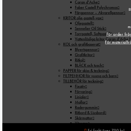
Caran d’Ache
Faber Castell Polychromos
p
Färgpennor – Akvarellpennor
KRITOR olje-pastell-vax
Oljepastell
m
Sennelier Oil Stick
Torrpastell, Softpastell
För order fr
Vattenlösliga kritor Caran d’Ache
För materialf
KOL och grafitbaserat
Blyertspennor
Grafitkritor
Ritkol
BLÄCK och tusch
PAPPER för skiss & teckning
FILTPENNOR för vuxna och barn
TILLBEHÖR för teckning
Fixativ
Förvaring
Linjaler
Mallar
Radergummin
Ritbord & Ljusbord
Skärmattor
Vässare
FOAMBOARD
Fri frakt över 700 kr!