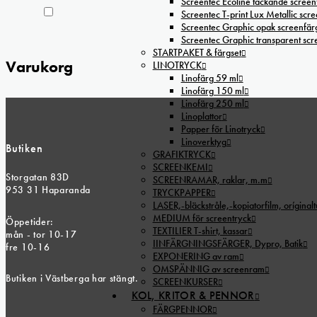
Screentec Ecoline täckande screenf
Screentec T-print Lux Metallic scree
Screentec Graphic opak screenfär
Screentec Graphic transparent sc
STARTPAKET & färgset
Varukorg
LINOTRYCK
Linofärg 59 ml
Linofärg 150 ml
Linofärg 250 ml
Linoplattor
Papper för Linotryck
Linoverktyg
Butiken
GRAFIKTRYCK
SCREENKEMI
Storgatan 83D
SCREENRAMAR, raklar, m.m
953 31 Haparanda
TRYCKPAPPER
LASER,-bläckstråle,-kopiatorfilm, oríginal
MEDIUM för screentryck
Öppetider:
TEXTILIER T-shirt, kassar
mån - tor 10-17
IINFÄRGNINGSFÄRGER, Dypro, Batik
fre 10-16
EXPONERING av ram
OMSPÄNNIG av screenram
Butiken i Västberga har stängt.
SCREENKURSER
KOL, KRITOR & PENNOR
FÄRGPENNOR