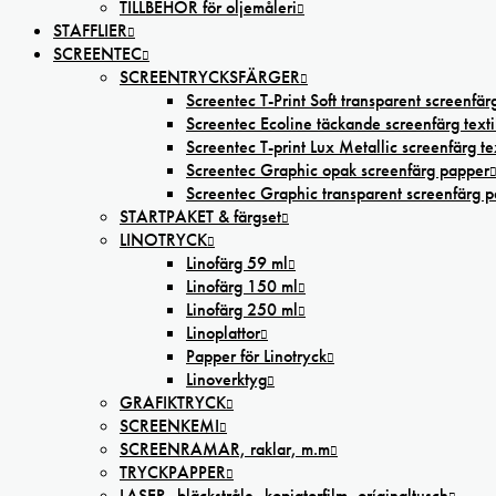
TILLBEHÖR för oljemåleri
STAFFLIER
SCREENTEC
SCREENTRYCKSFÄRGER
Screentec T-Print Soft transparent screenfärg
Screentec Ecoline täckande screenfärg texti
Screentec T-print Lux Metallic screenfärg tex
Screentec Graphic opak screenfärg papper
Screentec Graphic transparent screenfärg 
STARTPAKET & färgset
LINOTRYCK
Linofärg 59 ml
Linofärg 150 ml
Linofärg 250 ml
Linoplattor
Papper för Linotryck
Linoverktyg
GRAFIKTRYCK
SCREENKEMI
SCREENRAMAR, raklar, m.m
TRYCKPAPPER
LASER,-bläckstråle,-kopiatorfilm, oríginaltusch