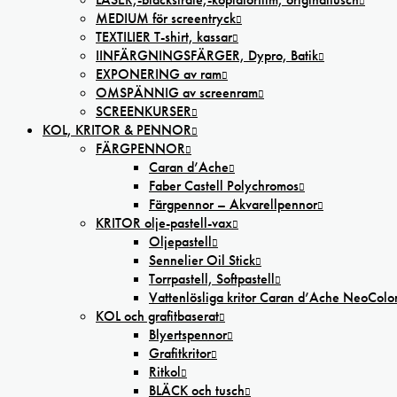
MEDIUM för screentryck
TEXTILIER T-shirt, kassar
IINFÄRGNINGSFÄRGER, Dypro, Batik
EXPONERING av ram
OMSPÄNNIG av screenram
SCREENKURSER
KOL, KRITOR & PENNOR
FÄRGPENNOR
Caran d’Ache
Faber Castell Polychromos
Färgpennor – Akvarellpennor
KRITOR olje-pastell-vax
Oljepastell
Sennelier Oil Stick
Torrpastell, Softpastell
Vattenlösliga kritor Caran d’Ache NeoColo
KOL och grafitbaserat
Blyertspennor
Grafitkritor
Ritkol
BLÄCK och tusch