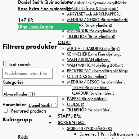
Daniel Smith Quinacridone
FW Artists’ Ink flytande akrylbläck
Rose Extra Fine watercolor
FLASHE Lefranc & Bourgeois
AKRYLSET och AKRYLPAPPER
147
KR
MEDIUM/GESSO för akrylmåleri
PENSLAR för akrylmåleri
Lägg i varukorgen
MÅLARDUK för akrylmåleri
TILLBEHÖR för akrylmåleri
OLJA
Filtrera produkter
MICHAEL HARDING oljefärg
SENNELIER Extra Fine oljefärg
W&N ARTISAN oljefärg
Text search
W&N WINTON oljefärg 200ml
BECKERS ”A” Normalfärg oljefärg
OIL STICKS Sennelier
Kategorier
MEDIUM/GESSO för oljemåleri
PENSLAR för oljemåleri
MÅLARDUK för oljemåleri
PAPPER för oljemåleri
Varumärken
OLJESET
TILLBEHÖR för oljemåleri
Featured products
STAFFLIER
Kulörgrupp
SCREENTEC
SCREENTRYCKSFÄRGER
Screentec T-Print Soft transparent s
Röda