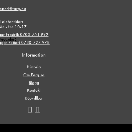
etteri@farg.nu
Telefontider:
ån - fre 10-17
ågor Fredrik 0703-751 992
 NeoColor
rågor Petteri 0730-727 978
Information
Historia
Om Färg.se
Blogg
Kontakt
Köpvillkor