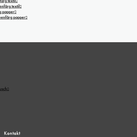
ärg textil
nfärg textil
g papper
reenfärg papper
tusch
Kontakt