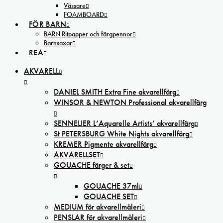
Vässare
FOAMBOARD
FÖR BARN
BARN Ritpapper och färgpennor
Barnsaxar
REA
AKVARELL
DANIEL SMITH Extra Fine akvarellfärg
WINSOR & NEWTON Professional akvarellfärg
SENNELIER L’Aquarelle Artists’ akvarellfärg
St PETERSBURG White Nights akvarellfärg
KREMER Pigmente akvarellfärg
AKVARELLSET
GOUACHE färger & set
GOUACHE 37ml
GOUACHE SET
MEDIUM för akvarellmåleri
PENSLAR för akvarellmåleri