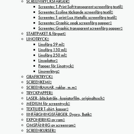
SCREENTRYCKSFÄRGER
Screentec T-Print Soft transparent screenfärg textil
Screentec Ecoline täckande screenfärg textil
Screentec T-print Lux Metallic screenfärg textil
Screentec Graphic opak screenfärg papper
Screentec Graphic transparent screenfärg papper
STARTPAKET & färgset
LINOTRYCK
Linofärg 59 ml
Linofärg 150 ml
Linofärg 250 ml
Linoplattor
Papper för Linotryck
Linoverktyg
GRAFIKTRYCK
SCREENKEMI
SCREENRAMAR, raklar, m.m
TRYCKPAPPER
LASER,-bläckstråle,-kopiatorfilm, oríginaltusch
MEDIUM för screentryck
TEXTILIER T-shirt, kassar
IINFÄRGNINGSFÄRGER, Dypro, Batik
EXPONERING av ram
OMSPÄNNIG av screenram
SCREENKURSER