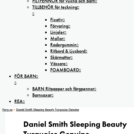
FILTPENNOR för vuxna och barn
TILLBEHÖR för teckning
Fixativ
Förvaring
Linjaler
Mallar
Radergummin
Ritbord & Ljusbord
Skärmattor
Vässare
FOAMBOARD
FÖR BARN
BARN Ritpapper och färgpennor
Barnsaxar
REA
Farg.nu
>
Daniel Smith Sleeping Beauty Turquoise Genuine
Daniel Smith Sleeping Beauty