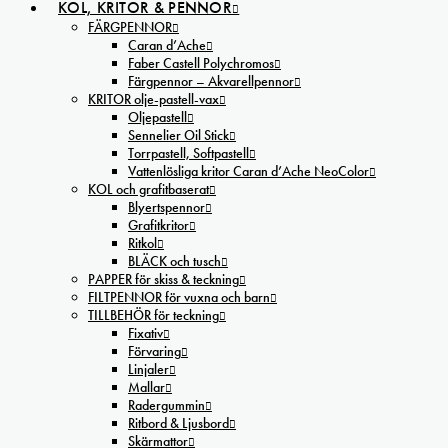
KOL, KRITOR & PENNOR
FÄRGPENNOR
Caran d’Ache
Faber Castell Polychromos
Färgpennor – Akvarellpennor
KRITOR olje-pastell-vax
Oljepastell
Sennelier Oil Stick
Torrpastell, Softpastell
Vattenlösliga kritor Caran d’Ache NeoColor
KOL och grafitbaserat
Blyertspennor
Grafitkritor
Ritkol
BLÄCK och tusch
PAPPER för skiss & teckning
FILTPENNOR för vuxna och barn
TILLBEHÖR för teckning
Fixativ
Förvaring
Linjaler
Mallar
Radergummin
Ritbord & Ljusbord
Skärmattor