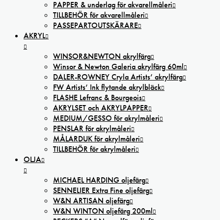
PAPPER & underlag för akvarellmåleri
TILLBEHÖR för akvarellmåleri
PASSEPARTOUTSKÄRARE
AKRYL
WINSOR&NEWTON akrylfärg
Winsor & Newton Galeria akrylfärg 60ml
DALER-ROWNEY Cryla Artists’ akrylfärg
FW Artists’ Ink flytande akrylbläck
FLASHE Lefranc & Bourgeois
AKRYLSET och AKRYLPAPPER
MEDIUM/GESSO för akrylmåleri
PENSLAR för akrylmåleri
MÅLARDUK för akrylmåleri
TILLBEHÖR för akrylmåleri
OLJA
MICHAEL HARDING oljefärg
SENNELIER Extra Fine oljefärg
W&N ARTISAN oljefärg
W&N WINTON oljefärg 200ml