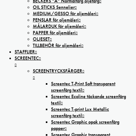
BECKERS ”A” Normalfärg oljefärg
OIL STICKS Sennelier
MEDIUM/GESSO för oljemåleri
PENSLAR för oljemåleri
MÅLARDUK för oljemåleri
PAPPER för oljemåleri
OLJESET
TILLBEHÖR för oljemåleri
STAFFLIER
SCREENTEC
SCREENTRYCKSFÄRGER
Screentec T-Print Soft transparent
screenfärg textil
Screentec Ecoline täckande screenfärg
textil
Screentec T-print Lux Metallic
screenfärg textil
Screentec Graphic opak screenfärg
papper
Screentec Graphic transparent