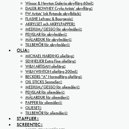
Winsor & Newton Galeria akrylfärg 60ml
DALER-ROWNEY Cryla Artists’ akrylfärg
FW Artists’ Ink flytande akrylbläck
FLASHE Lefranc & Bourgeois
AKRYLSET och AKRYLPAPPER
MEDIUM/GESSO för akrylmåleri
PENSLAR för akrylmåleri
MÅLARDUK för akrylmåleri
TILLBEHÖR för akrylmåleri
OLJA
MICHAEL HARDING oljefärg
SENNELIER Extra Fine oljefärg
W&N ARTISAN oljefärg
W&N WINTON oljefärg 200ml
BECKERS ”A” Normalfärg oljefärg
OIL STICKS Sennelier
MEDIUM/GESSO för oljemåleri
PENSLAR för oljemåleri
MÅLARDUK för oljemåleri
PAPPER för oljemåleri
OLJESET
TILLBEHÖR för oljemåleri
STAFFLIER
SCREENTEC