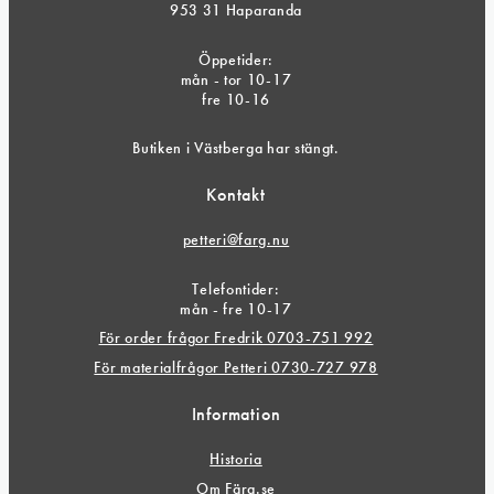
953 31 Haparanda
Öppetider:
mån - tor 10-17
fre 10-16
Butiken i Västberga har stängt.
Kontakt
petteri@farg.nu
Telefontider:
mån - fre 10-17
För order frågor Fredrik 0703-751 992
För materialfrågor Petteri 0730-727 978
Information
Historia
Om Färg.se