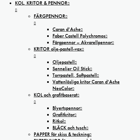
KOL, KRITOR & PENNOR
FÄRGPENNOR
Caran d’Ache
Faber Castell Polychromos
Färgpennor – Akvarellpennor
KRITOR olje-pastell-vax
Oljepastell
Sennelier Oil Stick
Torrpastell, Softpastell
Vattenlösliga kritor Caran d’Ache
NeoColor
KOL och grafitbaserat
Blyertspennor
Grafitkritor
Ritkol
BLÄCK och tusch
PAPPER för skiss & teckning