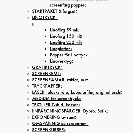
screenfärg papper
STARTPAKET & färgset
LINOTRYCK
Linofärg 59 ml
Linofärg 150 ml
Linofärg 250 ml
Linoplattor
Papper för Linotryck
Linoverktyg
GRAFIKTRYCK
SCREENKEMI
SCREENRAMAR, raklar, m.m
TRYCKPAPPER
LASER,-bläckstråle,-kopiatorfilm, oríginaltusch
MEDIUM för screentryck
TEXTILIER T-shirt, kassar
IINFÄRGNINGSFÄRGER, Dypro, Batik
EXPONERING av ram
OMSPÄNNIG av screenram
SCREENKURSER