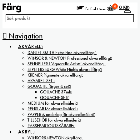
0
0
KR
Fri frakt över 700kr!
Navigation
AKVARELL
DANIEL SMITH Extra Fine akvarellfärg
WINSOR & NEWTON Professional akvarellfärg
SENNELIER L’Aquarelle Artists’ akvarellfärg
St PETERSBURG White Nights akvarellfärg
KREMER Pigmente akvarellfärg
AKVARELLSET
GOUACHE färger & set
GOUACHE 37ml
GOUACHE SET
MEDIUM för akvarellmåleri
PENSLAR för akvarellmåleri
PAPPER & underlag för akvarellmåleri
TILLBEHÖR för akvarellmåleri
PASSEPARTOUTSKÄRARE
AKRYL
WINSOR&NEWTON akrylfärg