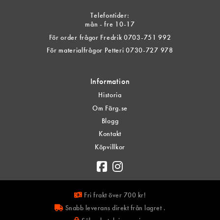
Telefontider:
mån - fre 10-17
För order frågor Fredrik 0703-751 992
För materialfrågor Petteri 0730-727 978
Information
Historia
Om Färg.se
Blogg
Kontakt
Köpvillkor
Fri frakt över 700 kr!
Snabb leverans direkt från lagret .