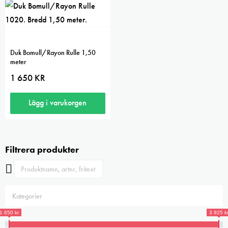
Duk Bomull/Rayon Rulle 1,50
meter
1 650
KR
Lägg i varukorgen
Filtrera produkter
1 650 kr
3 925 k