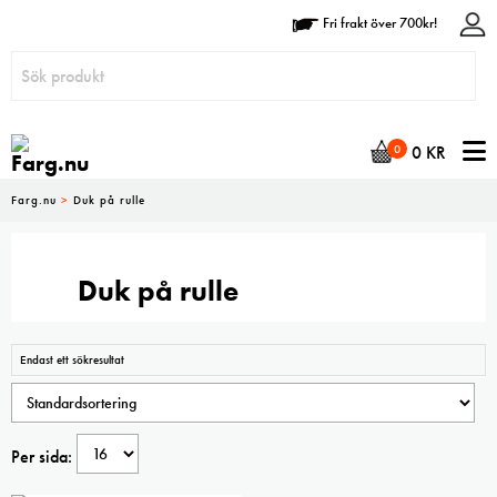
Fri frakt över 700kr!
N
0
0
KR
Farg.nu
>
Duk på rulle
Duk på rulle
Endast ett sökresultat
Per sida: