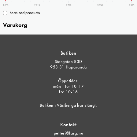
1 650
2 219
2 788
3 356
3 925
Featured products
Varukorg
Butiken
Storgatan 83D
953 31 Haparanda
Öppetider:
mån - tor 10-17
fre 10-16
Butiken i Västberga har stängt.
Kontakt
petteri@farg.nu