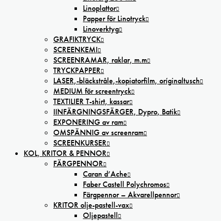
Linoplattor
Papper för Linotryck
Linoverktyg
GRAFIKTRYCK
SCREENKEMI
SCREENRAMAR, raklar, m.m
TRYCKPAPPER
LASER,-bläckstråle,-kopiatorfilm, oríginaltusch
MEDIUM för screentryck
TEXTILIER T-shirt, kassar
IINFÄRGNINGSFÄRGER, Dypro, Batik
EXPONERING av ram
OMSPÄNNIG av screenram
SCREENKURSER
KOL, KRITOR & PENNOR
FÄRGPENNOR
Caran d’Ache
Faber Castell Polychromos
Färgpennor – Akvarellpennor
KRITOR olje-pastell-vax
Oljepastell