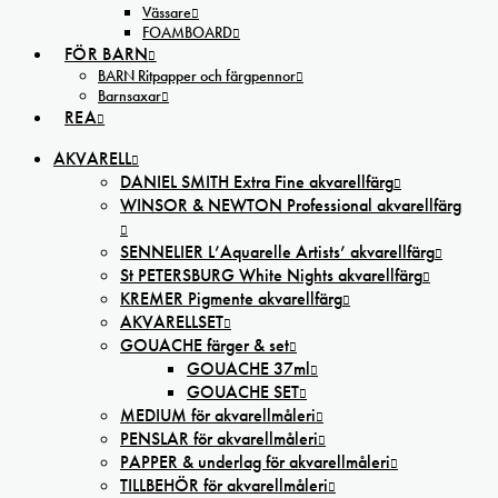
Vässare
FOAMBOARD
FÖR BARN
BARN Ritpapper och färgpennor
Barnsaxar
REA
AKVARELL
DANIEL SMITH Extra Fine akvarellfärg
WINSOR & NEWTON Professional akvarellfärg
SENNELIER L’Aquarelle Artists’ akvarellfärg
St PETERSBURG White Nights akvarellfärg
KREMER Pigmente akvarellfärg
AKVARELLSET
GOUACHE färger & set
GOUACHE 37ml
GOUACHE SET
MEDIUM för akvarellmåleri
PENSLAR för akvarellmåleri
PAPPER & underlag för akvarellmåleri
TILLBEHÖR för akvarellmåleri