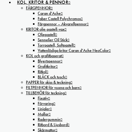
KOL, KRITOR & PENNOR
FÄRGPENNOR
Caran d’Ache
Faber Castell Polychromos
Färgpennor – Akvarellpennor
KRITOR olje-pastell-vax
Oljepastell
Sennelier Oil Stick
Torrpastell, Softpastell
Vattenlösliga kritor Caran d’Ache NeoColor
KOL och grafitbaserat
Blyertspennor
Grafitkritor
Ritkol
BLÄCK och tusch
PAPPER för skiss & teckning
FILTPENNOR för vuxna och barn
TILLBEHÖR för teckning
Fixativ
Förvaring
Linjaler
Mallar
Radergummin
Ritbord & Ljusbord
Skärmattor