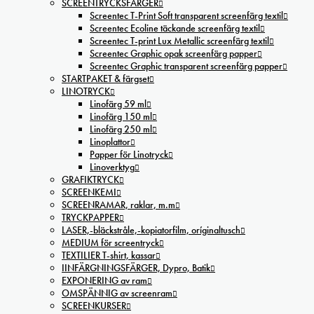
SCREENTRYCKSFÄRGER
Screentec T-Print Soft transparent screenfärg textil
Screentec Ecoline täckande screenfärg textil
Screentec T-print Lux Metallic screenfärg textil
Screentec Graphic opak screenfärg papper
Screentec Graphic transparent screenfärg papper
STARTPAKET & färgset
LINOTRYCK
Linofärg 59 ml
Linofärg 150 ml
Linofärg 250 ml
Linoplattor
Papper för Linotryck
Linoverktyg
GRAFIKTRYCK
SCREENKEMI
SCREENRAMAR, raklar, m.m
TRYCKPAPPER
LASER,-bläckstråle,-kopiatorfilm, oríginaltusch
MEDIUM för screentryck
TEXTILIER T-shirt, kassar
IINFÄRGNINGSFÄRGER, Dypro, Batik
EXPONERING av ram
OMSPÄNNIG av screenram
SCREENKURSER