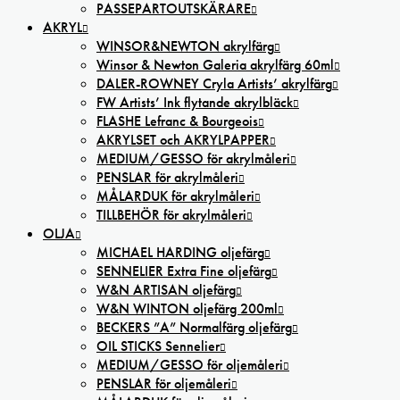
PASSEPARTOUTSKÄRARE
AKRYL
WINSOR&NEWTON akrylfärg
Winsor & Newton Galeria akrylfärg 60ml
DALER-ROWNEY Cryla Artists’ akrylfärg
FW Artists’ Ink flytande akrylbläck
FLASHE Lefranc & Bourgeois
AKRYLSET och AKRYLPAPPER
MEDIUM/GESSO för akrylmåleri
PENSLAR för akrylmåleri
MÅLARDUK för akrylmåleri
TILLBEHÖR för akrylmåleri
OLJA
MICHAEL HARDING oljefärg
SENNELIER Extra Fine oljefärg
W&N ARTISAN oljefärg
W&N WINTON oljefärg 200ml
BECKERS ”A” Normalfärg oljefärg
OIL STICKS Sennelier
MEDIUM/GESSO för oljemåleri
PENSLAR för oljemåleri