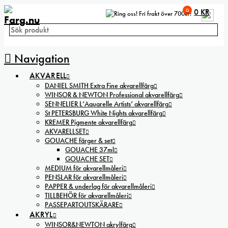
0
0
KR
Fri frakt över 700kr!
Navigation
AKVARELL
DANIEL SMITH Extra Fine akvarellfärg
WINSOR & NEWTON Professional akvarellfärg
SENNELIER L’Aquarelle Artists’ akvarellfärg
St PETERSBURG White Nights akvarellfärg
KREMER Pigmente akvarellfärg
AKVARELLSET
GOUACHE färger & set
GOUACHE 37ml
GOUACHE SET
MEDIUM för akvarellmåleri
PENSLAR för akvarellmåleri
PAPPER & underlag för akvarellmåleri
TILLBEHÖR för akvarellmåleri
PASSEPARTOUTSKÄRARE
AKRYL
WINSOR&NEWTON akrylfärg