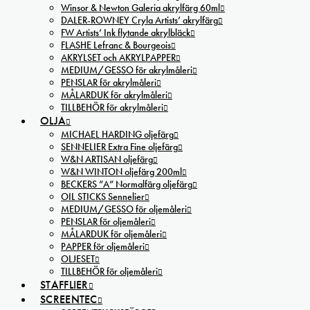
Winsor & Newton Galeria akrylfärg 60ml
DALER-ROWNEY Cryla Artists’ akrylfärg
FW Artists’ Ink flytande akrylbläck
FLASHE Lefranc & Bourgeois
AKRYLSET och AKRYLPAPPER
MEDIUM/GESSO för akrylmåleri
PENSLAR för akrylmåleri
MÅLARDUK för akrylmåleri
TILLBEHÖR för akrylmåleri
OLJA
MICHAEL HARDING oljefärg
SENNELIER Extra Fine oljefärg
W&N ARTISAN oljefärg
W&N WINTON oljefärg 200ml
BECKERS ”A” Normalfärg oljefärg
OIL STICKS Sennelier
MEDIUM/GESSO för oljemåleri
PENSLAR för oljemåleri
MÅLARDUK för oljemåleri
PAPPER för oljemåleri
OLJESET
TILLBEHÖR för oljemåleri
STAFFLIER
SCREENTEC