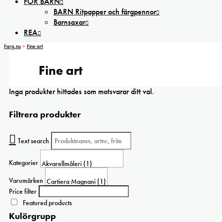
FÖR BARN
BARN Ritpapper och färgpennor
Barnsaxar
REA
Farg.nu
>
Fine art
Fine art
Inga produkter hittades som motsvarar ditt val.
Filtrera produkter
Text search
Kategorier
Varumärken
Price filter
Featured products
Kulörgrupp