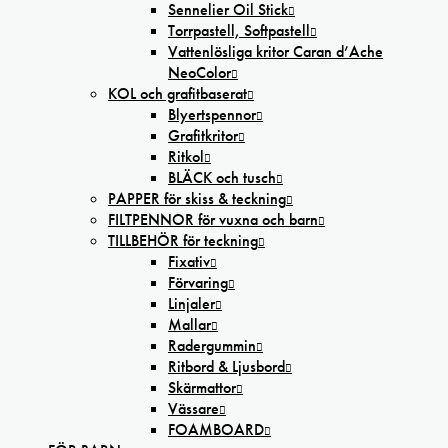
Sennelier Oil Stick
Torrpastell, Softpastell
Vattenlösliga kritor Caran d’Ache
NeoColor
KOL och grafitbaserat
Blyertspennor
Grafitkritor
Ritkol
BLÄCK och tusch
PAPPER för skiss & teckning
FILTPENNOR för vuxna och barn
TILLBEHÖR för teckning
Fixativ
Förvaring
Linjaler
Mallar
Radergummin
Ritbord & Ljusbord
Skärmattor
Vässare
FOAMBOARD