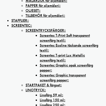
MÅLARDUK för oljemåleri
PAPPER för oljemåleri
OLJESET
TILLBEHÖR för oljemåleri
STAFFLIER
SCREENTEC
SCREENTRYCKSFÄRGER
Screentec T-Print Soft transparent
screenfärg textil
Screentec Ecoline täckande screenfärg
textil
Screentec T-print Lux Metallic
screenfärg textil
Screentec Graphic opak screenfärg
papper
Screentec Graphic transparent
screenfärg papper
STARTPAKET & färgset
LINOTRYCK
Linofärg 59 ml
Linofärg 150 ml
Linofärg 250 ml