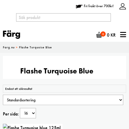
Fri frakt över 700kr!
N
0
0
KR
Farg.nu
>
Flashe Turquoise Blue
Flashe Turquoise Blue
Endast ett sökresultat
Per sida: