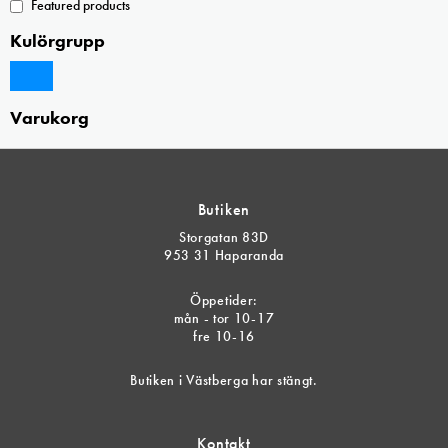
Featured products
Kulörgrupp
Varukorg
Butiken
Storgatan 83D
953 31 Haparanda
Öppetider:
mån - tor 10-17
fre 10-16
Butiken i Västberga har stängt.
Kontakt