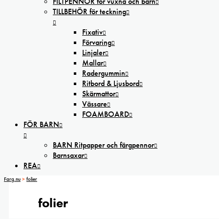
FILTPENNOR för vuxna och barn
TILLBEHÖR för teckning
Fixativ
Förvaring
Linjaler
Mallar
Radergummin
Ritbord & Ljusbord
Skärmattor
Vässare
FOAMBOARD
FÖR BARN
BARN Ritpapper och färgpennor
Barnsaxar
REA
Farg.nu
>
folier
folier