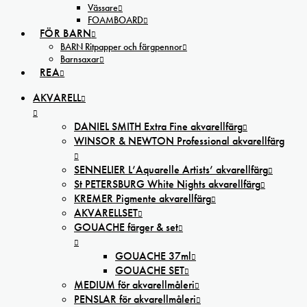
Vässare
FOAMBOARD
FÖR BARN
BARN Ritpapper och färgpennor
Barnsaxar
REA
AKVARELL
DANIEL SMITH Extra Fine akvarellfärg
WINSOR & NEWTON Professional akvarellfärg
SENNELIER L’Aquarelle Artists’ akvarellfärg
St PETERSBURG White Nights akvarellfärg
KREMER Pigmente akvarellfärg
AKVARELLSET
GOUACHE färger & set
GOUACHE 37ml
GOUACHE SET
MEDIUM för akvarellmåleri
PENSLAR för akvarellmåleri