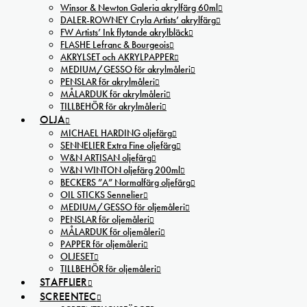
Winsor & Newton Galeria akrylfärg 60ml
DALER-ROWNEY Cryla Artists’ akrylfärg
FW Artists’ Ink flytande akrylbläck
FLASHE Lefranc & Bourgeois
AKRYLSET och AKRYLPAPPER
MEDIUM/GESSO för akrylmåleri
PENSLAR för akrylmåleri
MÅLARDUK för akrylmåleri
TILLBEHÖR för akrylmåleri
OLJA
MICHAEL HARDING oljefärg
SENNELIER Extra Fine oljefärg
W&N ARTISAN oljefärg
W&N WINTON oljefärg 200ml
BECKERS ”A” Normalfärg oljefärg
OIL STICKS Sennelier
MEDIUM/GESSO för oljemåleri
PENSLAR för oljemåleri
MÅLARDUK för oljemåleri
PAPPER för oljemåleri
OLJESET
TILLBEHÖR för oljemåleri
STAFFLIER
SCREENTEC