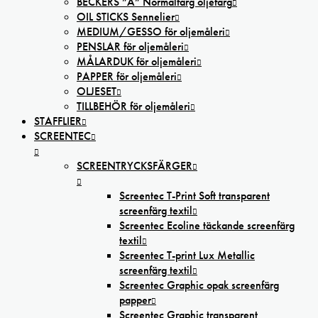
BECKERS ”A” Normalfärg oljefärg
OIL STICKS Sennelier
MEDIUM/GESSO för oljemåleri
PENSLAR för oljemåleri
MÅLARDUK för oljemåleri
PAPPER för oljemåleri
OLJESET
TILLBEHÖR för oljemåleri
STAFFLIER
SCREENTEC
SCREENTRYCKSFÄRGER
Screentec T-Print Soft transparent
screenfärg textil
Screentec Ecoline täckande screenfärg
textil
Screentec T-print Lux Metallic
screenfärg textil
Screentec Graphic opak screenfärg
papper
Screentec Graphic transparent