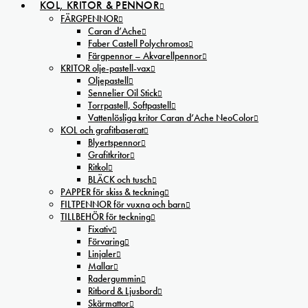
KOL, KRITOR & PENNOR
FÄRGPENNOR
Caran d’Ache
Faber Castell Polychromos
Färgpennor – Akvarellpennor
KRITOR olje-pastell-vax
Oljepastell
Sennelier Oil Stick
Torrpastell, Softpastell
Vattenlösliga kritor Caran d’Ache NeoColor
KOL och grafitbaserat
Blyertspennor
Grafitkritor
Ritkol
BLÄCK och tusch
PAPPER för skiss & teckning
FILTPENNOR för vuxna och barn
TILLBEHÖR för teckning
Fixativ
Förvaring
Linjaler
Mallar
Radergummin
Ritbord & Ljusbord
Skärmattor