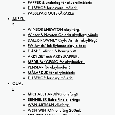
PAPPER & underlag för akvarellmåleri
TILLBEHÖR för akvarellmåleri
PASSEPARTOUTSKÄRARE
AKRYL
WINSOR&NEWTON akrylfärg
Winsor & Newton Galeria akrylfärg 60ml
DALER-ROWNEY Cryla Artists’ akrylfärg
FW Artists’ Ink flytande akrylbläck
FLASHE Lefranc & Bourgeois
AKRYLSET och AKRYLPAPPER
MEDIUM/GESSO för akrylmåleri
PENSLAR för akrylmåleri
MÅLARDUK för akrylmåleri
TILLBEHÖR för akrylmåleri
OLJA
MICHAEL HARDING oljefärg
SENNELIER Extra Fine oljefärg
W&N ARTISAN oljefärg
W&N WINTON oljefärg 200ml