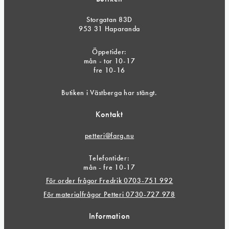
Storgatan 83D
953 31 Haparanda
Öppetider:
mån - tor 10-17
fre 10-16
Butiken i Västberga har stängt.
Kontakt
petteri@farg.nu
Telefontider:
mån - fre 10-17
För order frågor Fredrik 0703-751 992
För materialfrågor Petteri 0730-727 978
Information