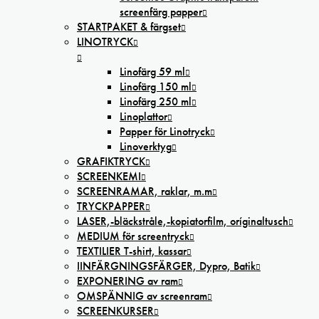
screenfärg papper
STARTPAKET & färgset
LINOTRYCK
Linofärg 59 ml
Linofärg 150 ml
Linofärg 250 ml
Linoplattor
Papper för Linotryck
Linoverktyg
GRAFIKTRYCK
SCREENKEMI
SCREENRAMAR, raklar, m.m
TRYCKPAPPER
LASER,-bläckstråle,-kopiatorfilm, oríginaltusch
MEDIUM för screentryck
TEXTILIER T-shirt, kassar
IINFÄRGNINGSFÄRGER, Dypro, Batik
EXPONERING av ram
OMSPÄNNIG av screenram
SCREENKURSER