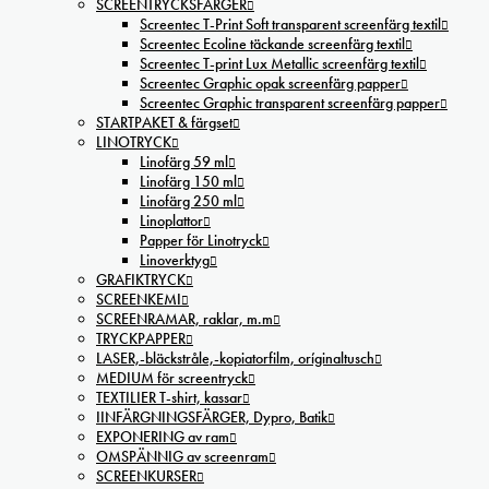
SCREENTRYCKSFÄRGER
Screentec T-Print Soft transparent screenfärg textil
Screentec Ecoline täckande screenfärg textil
Screentec T-print Lux Metallic screenfärg textil
Screentec Graphic opak screenfärg papper
Screentec Graphic transparent screenfärg papper
STARTPAKET & färgset
LINOTRYCK
Linofärg 59 ml
Linofärg 150 ml
Linofärg 250 ml
Linoplattor
Papper för Linotryck
Linoverktyg
GRAFIKTRYCK
SCREENKEMI
SCREENRAMAR, raklar, m.m
TRYCKPAPPER
LASER,-bläckstråle,-kopiatorfilm, oríginaltusch
MEDIUM för screentryck
TEXTILIER T-shirt, kassar
IINFÄRGNINGSFÄRGER, Dypro, Batik
EXPONERING av ram
OMSPÄNNIG av screenram
SCREENKURSER