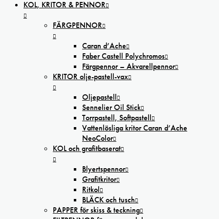
KOL, KRITOR & PENNOR
FÄRGPENNOR
Caran d’Ache
Faber Castell Polychromos
Färgpennor – Akvarellpennor
KRITOR olje-pastell-vax
Oljepastell
Sennelier Oil Stick
Torrpastell, Softpastell
Vattenlösliga kritor Caran d’Ache
NeoColor
KOL och grafitbaserat
Blyertspennor
Grafitkritor
Ritkol
BLÄCK och tusch
PAPPER för skiss & teckning