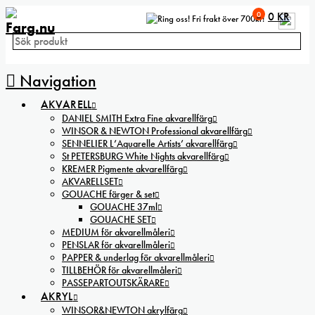
0
0
KR
Fri frakt över 700kr!
Navigation
AKVARELL
DANIEL SMITH Extra Fine akvarellfärg
WINSOR & NEWTON Professional akvarellfärg
SENNELIER L’Aquarelle Artists’ akvarellfärg
St PETERSBURG White Nights akvarellfärg
KREMER Pigmente akvarellfärg
AKVARELLSET
GOUACHE färger & set
GOUACHE 37ml
GOUACHE SET
MEDIUM för akvarellmåleri
PENSLAR för akvarellmåleri
PAPPER & underlag för akvarellmåleri
TILLBEHÖR för akvarellmåleri
PASSEPARTOUTSKÄRARE
AKRYL
WINSOR&NEWTON akrylfärg