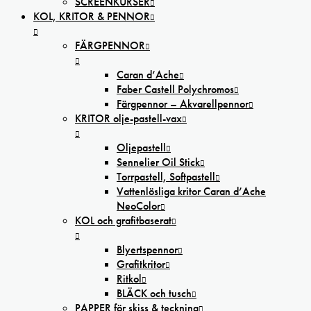
SCREENKURSER
KOL, KRITOR & PENNOR
FÄRGPENNOR
Caran d’Ache
Faber Castell Polychromos
Färgpennor – Akvarellpennor
KRITOR olje-pastell-vax
Oljepastell
Sennelier Oil Stick
Torrpastell, Softpastell
Vattenlösliga kritor Caran d’Ache
NeoColor
KOL och grafitbaserat
Blyertspennor
Grafitkritor
Ritkol
BLÄCK och tusch
PAPPER för skiss & teckning