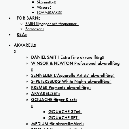
Skärmattor
Vässare
FOAMBOARD
FÖR BARN
BARN Ritpapper och färgpennor
Barnsaxar
REA
AKVARELL
DANIEL SMITH Extra Fine akvarellfärg
WINSOR & NEWTON Professional akvarellfärg
SENNELIER L’Aquarelle Artists’ akvarellfärg
St PETERSBURG White Nights akvarellfärg
KREMER Pigmente akvarellfärg
AKVARELLSET
GOUACHE färger & set
GOUACHE 37ml
GOUACHE SET
MEDIUM för akvarellmåleri