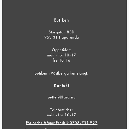
Butiken
Storgatan 83D
953 31 Haparanda
Öppetider:
mån - tor 10-17
fre 10-16
Butiken i Västberga har stängt.
Kontakt
petteri@farg.nu
Telefontider:
mån - fre 10-17
För order frågor Fredrik 0703-751 992