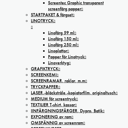
Screentec Graphic transparent
screenfärg papper
STARTPAKET & färgset
LINOTRYCK
Linofärg 59 ml
Linofärg 150 ml
Linofärg 250 ml
Linoplattor
Papper för Linotryck
Linoverktyg
GRAFIKTRYCK
SCREENKEMI
SCREENRAMAR, raklar, m.m
TRYCKPAPPER
LASER,-bläckstråle,-kopiatorfilm, oríginaltusch
MEDIUM för screentryck
TEXTILIER T-shirt, kassar
IINFÄRGNINGSFÄRGER, Dypro, Batik
EXPONERING av ram
OMSPÄNNIG av screenram