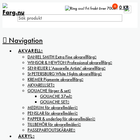
0
0
KR
Fri frakt över 700kr!
Navigation
AKVARELL
DANIEL SMITH Extra Fine akvarellfärg
WINSOR & NEWTON Professional akvarellfärg
SENNELIER L’Aquarelle Artists’ akvarellfärg
St PETERSBURG White Nights akvarellfärg
KREMER Pigmente akvarellfärg
AKVARELLSET
GOUACHE färger & set
GOUACHE 37ml
GOUACHE SET
MEDIUM för akvarellmåleri
PENSLAR för akvarellmåleri
PAPPER & underlag för akvarellmåleri
TILLBEHÖR för akvarellmåleri
PASSEPARTOUTSKÄRARE
AKRYL