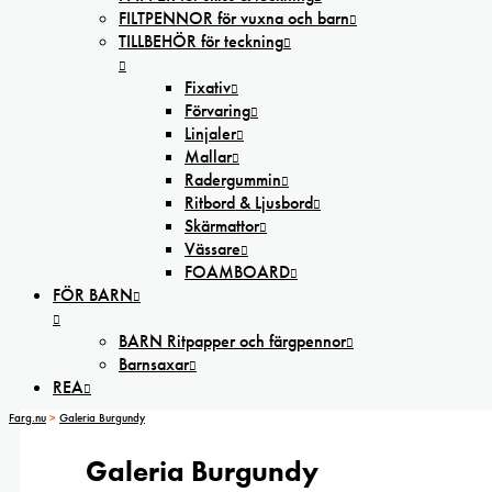
FILTPENNOR för vuxna och barn
TILLBEHÖR för teckning
Fixativ
Förvaring
Linjaler
Mallar
Radergummin
Ritbord & Ljusbord
Skärmattor
Vässare
FOAMBOARD
FÖR BARN
BARN Ritpapper och färgpennor
Barnsaxar
REA
Farg.nu
>
Galeria Burgundy
Galeria Burgundy