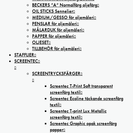
BECKERS ”A” Normalfärg oljefärg
OIL STICKS Sennelier
MEDIUM/GESSO för oljemåleri
PENSLAR för oljemåleri
MÅLARDUK för oljemåleri
PAPPER för oljemåleri
OLJESET
TILLBEHÖR för oljemåleri
STAFFLIER
SCREENTEC
SCREENTRYCKSFÄRGER
Screentec T-Print Soft transparent
screenfärg textil
Screentec Ecoline täckande screenfärg
textil
Screentec T-print Lux Metallic
screenfärg textil
Screentec Graphic opak screenfärg
papper