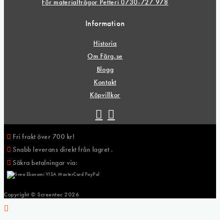
För materialfrågor Petteri 0730-727 978
Information
Historia
Om Färg.se
Blogg
Kontakt
Köpvillkor
Fri frakt över 700 kr!
Snabb leverans direkt från lagret .
Säkra betalningar via:
Copyright © Screentec
2026