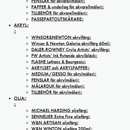
PENSLAR för akvarellmåleri
PAPPER & underlag för akvarellmåleri
TILLBEHÖR för akvarellmåleri
PASSEPARTOUTSKÄRARE
AKRYL
WINSOR&NEWTON akrylfärg
Winsor & Newton Galeria akrylfärg 60ml
DALER-ROWNEY Cryla Artists’ akrylfärg
FW Artists’ Ink flytande akrylbläck
FLASHE Lefranc & Bourgeois
AKRYLSET och AKRYLPAPPER
MEDIUM/GESSO för akrylmåleri
PENSLAR för akrylmåleri
MÅLARDUK för akrylmåleri
TILLBEHÖR för akrylmåleri
OLJA
MICHAEL HARDING oljefärg
SENNELIER Extra Fine oljefärg
W&N ARTISAN oljefärg
W&N WINTON oljefärg 200ml