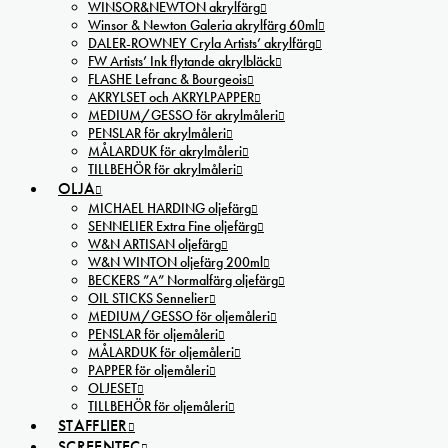
WINSOR&NEWTON akrylfärg
Winsor & Newton Galeria akrylfärg 60ml
DALER-ROWNEY Cryla Artists’ akrylfärg
FW Artists’ Ink flytande akrylbläck
FLASHE Lefranc & Bourgeois
AKRYLSET och AKRYLPAPPER
MEDIUM/GESSO för akrylmåleri
PENSLAR för akrylmåleri
MÅLARDUK för akrylmåleri
TILLBEHÖR för akrylmåleri
OLJA
MICHAEL HARDING oljefärg
SENNELIER Extra Fine oljefärg
W&N ARTISAN oljefärg
W&N WINTON oljefärg 200ml
BECKERS ”A” Normalfärg oljefärg
OIL STICKS Sennelier
MEDIUM/GESSO för oljemåleri
PENSLAR för oljemåleri
MÅLARDUK för oljemåleri
PAPPER för oljemåleri
OLJESET
TILLBEHÖR för oljemåleri
STAFFLIER
SCREENTEC