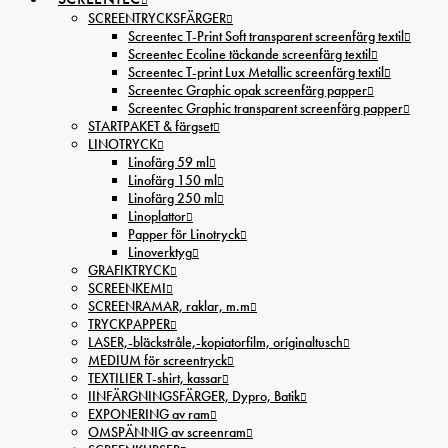
SCREENTRYCKSFÄRGER
Screentec T-Print Soft transparent screenfärg textil
Screentec Ecoline täckande screenfärg textil
Screentec T-print Lux Metallic screenfärg textil
Screentec Graphic opak screenfärg papper
Screentec Graphic transparent screenfärg papper
STARTPAKET & färgset
LINOTRYCK
Linofärg 59 ml
Linofärg 150 ml
Linofärg 250 ml
Linoplattor
Papper för Linotryck
Linoverktyg
GRAFIKTRYCK
SCREENKEMI
SCREENRAMAR, raklar, m.m
TRYCKPAPPER
LASER,-bläckstråle,-kopiatorfilm, oríginaltusch
MEDIUM för screentryck
TEXTILIER T-shirt, kassar
IINFÄRGNINGSFÄRGER, Dypro, Batik
EXPONERING av ram
OMSPÄNNIG av screenram