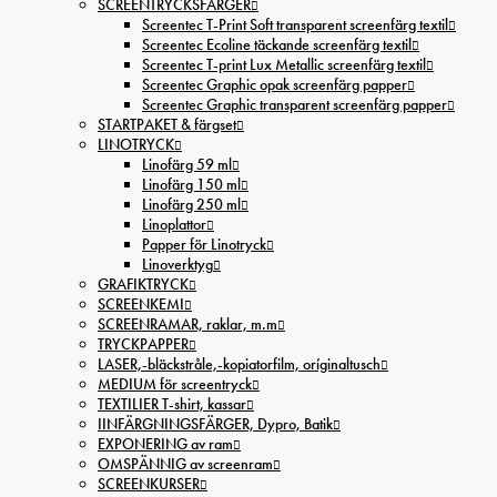
SCREENTRYCKSFÄRGER
Screentec T-Print Soft transparent screenfärg textil
Screentec Ecoline täckande screenfärg textil
Screentec T-print Lux Metallic screenfärg textil
Screentec Graphic opak screenfärg papper
Screentec Graphic transparent screenfärg papper
STARTPAKET & färgset
LINOTRYCK
Linofärg 59 ml
Linofärg 150 ml
Linofärg 250 ml
Linoplattor
Papper för Linotryck
Linoverktyg
GRAFIKTRYCK
SCREENKEMI
SCREENRAMAR, raklar, m.m
TRYCKPAPPER
LASER,-bläckstråle,-kopiatorfilm, oríginaltusch
MEDIUM för screentryck
TEXTILIER T-shirt, kassar
IINFÄRGNINGSFÄRGER, Dypro, Batik
EXPONERING av ram
OMSPÄNNIG av screenram
SCREENKURSER