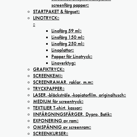
screenfärg papper
STARTPAKET & färgset
LINOTRYCK
Linofärg 59 ml
Linofärg 150 ml
Linofärg 250 ml
Linoplattor
Papper för Linotryck
Linoverktyg
GRAFIKTRYCK
SCREENKEMI
SCREENRAMAR, raklar, m.m
TRYCKPAPPER
LASER,-bläckstråle,-kopiatorfilm, oríginaltusch
MEDIUM för screentryck
TEXTILIER T-shirt, kassar
IINFÄRGNINGSFÄRGER, Dypro, Batik
EXPONERING av ram
OMSPÄNNIG av screenram
SCREENKURSER