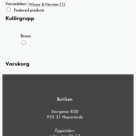
Varumärken
Featured products
Kulörgrupp
Bruna
Varukorg
Butiken
Storgatan 83D
953 31 Haparanda
Öppetider:
mån - tor 10-17