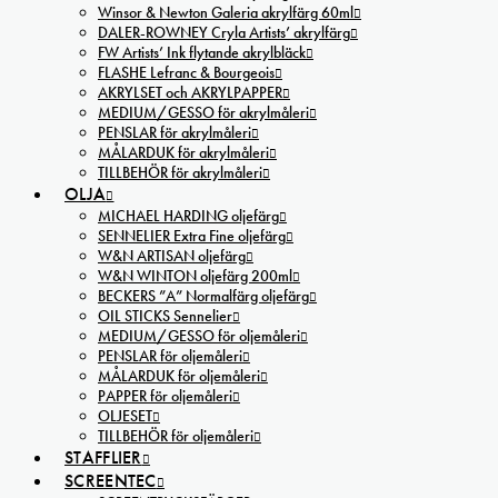
Winsor & Newton Galeria akrylfärg 60ml
DALER-ROWNEY Cryla Artists’ akrylfärg
FW Artists’ Ink flytande akrylbläck
FLASHE Lefranc & Bourgeois
AKRYLSET och AKRYLPAPPER
MEDIUM/GESSO för akrylmåleri
PENSLAR för akrylmåleri
MÅLARDUK för akrylmåleri
TILLBEHÖR för akrylmåleri
OLJA
MICHAEL HARDING oljefärg
SENNELIER Extra Fine oljefärg
W&N ARTISAN oljefärg
W&N WINTON oljefärg 200ml
BECKERS ”A” Normalfärg oljefärg
OIL STICKS Sennelier
MEDIUM/GESSO för oljemåleri
PENSLAR för oljemåleri
MÅLARDUK för oljemåleri
PAPPER för oljemåleri
OLJESET
TILLBEHÖR för oljemåleri
STAFFLIER
SCREENTEC