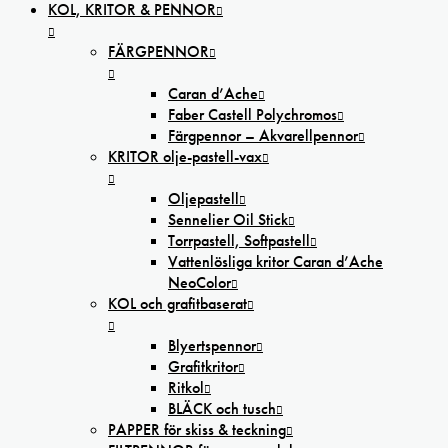
KOL, KRITOR & PENNOR
FÄRGPENNOR
Caran d’Ache
Faber Castell Polychromos
Färgpennor – Akvarellpennor
KRITOR olje-pastell-vax
Oljepastell
Sennelier Oil Stick
Torrpastell, Softpastell
Vattenlösliga kritor Caran d’Ache
NeoColor
KOL och grafitbaserat
Blyertspennor
Grafitkritor
Ritkol
BLÄCK och tusch
PAPPER för skiss & teckning