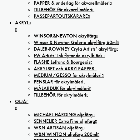
PAPPER & underlag för akvarellmåleri
TILLBEHÖR för akvarellmåleri
PASSEPARTOUTSKÄRARE
AKRYL
WINSOR&NEWTON akrylfärg
Winsor & Newton Galeria akrylfärg 60ml
DALER-ROWNEY Cryla Artists’ akrylfärg
FW Artists’ Ink flytande akrylbläck
FLASHE Lefranc & Bourgeois
AKRYLSET och AKRYLPAPPER
MEDIUM/GESSO för akrylmåleri
PENSLAR för akrylmåleri
MÅLARDUK för akrylmåleri
TILLBEHÖR för akrylmåleri
OLJA
MICHAEL HARDING oljefärg
SENNELIER Extra Fine oljefärg
W&N ARTISAN oljefärg
W&N WINTON oljefärg 200ml