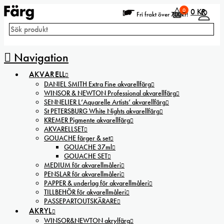
0
0
KR
Fri frakt över 700kr!
Navigation
AKVARELL
DANIEL SMITH Extra Fine akvarellfärg
WINSOR & NEWTON Professional akvarellfärg
SENNELIER L’Aquarelle Artists’ akvarellfärg
St PETERSBURG White Nights akvarellfärg
KREMER Pigmente akvarellfärg
AKVARELLSET
GOUACHE färger & set
GOUACHE 37ml
GOUACHE SET
MEDIUM för akvarellmåleri
PENSLAR för akvarellmåleri
PAPPER & underlag för akvarellmåleri
TILLBEHÖR för akvarellmåleri
PASSEPARTOUTSKÄRARE
AKRYL
WINSOR&NEWTON akrylfärg