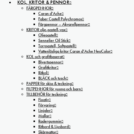
KOL, KRITOR & PENNOR
FÄRGPENNOR
Caran d’Ache
Faber Castell Polychromos
Färgpennor – Akvarellpennor
KRITOR olje-pastell-vax
Oljepastell
Sennelier Oil Stick
Torrpastell, Softpastell
Vattenlösliga kritor Caran d’Ache NeoColor
KOL och grafitbaserat
Blyertspennor
Grafitkritor
Ritkol
BLÄCK och tusch
PAPPER för skiss & teckning
FILTPENNOR för vuxna och barn
TILLBEHÖR för teckning
Fixativ
Förvaring
Linjaler
Mallar
Radergummin
Ritbord & Ljusbord
Skärmattor