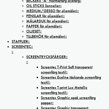
BECKERS ”A” Normalfärg oljefärg
OIL STICKS Sennelier
MEDIUM/GESSO för oljemåleri
PENSLAR för oljemåleri
MÅLARDUK för oljemåleri
PAPPER för oljemåleri
OLJESET
TILLBEHÖR för oljemåleri
STAFFLIER
SCREENTEC
SCREENTRYCKSFÄRGER
Screentec T-Print Soft transparent
screenfärg textil
Screentec Ecoline täckande screenfärg
textil
Screentec T-print Lux Metallic
screenfärg textil
Screentec Graphic opak screenfärg
papper
Screentec Graphic transparent