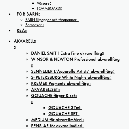
Vässare
FOAMBOARD
FÖR BARN
BARN Ritpapper och färgpennor
Barnsaxar
REA
AKVARELL
DANIEL SMITH Extra Fine akvarellfärg
WINSOR & NEWTON Professional akvarellfärg
SENNELIER L’Aquarelle Artists’ akvarellfärg
St PETERSBURG White Nights akvarellfärg
KREMER Pigmente akvarellfärg
AKVARELLSET
GOUACHE färger & set
GOUACHE 37ml
GOUACHE SET
MEDIUM för akvarellmåleri
PENSLAR för akvarellmåleri