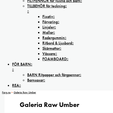
FILTPENNOR för vuxna och barn
TILLBEHÖR för teckning
Fixativ
Förvaring
Linjaler
Mallar
Radergummin
Ritbord & Ljusbord
Skärmattor
Vässare
FOAMBOARD
FÖR BARN
BARN Ritpapper och färgpennor
Barnsaxar
REA
Farg.nu
>
Galeria Raw Umber
Galeria Raw Umber