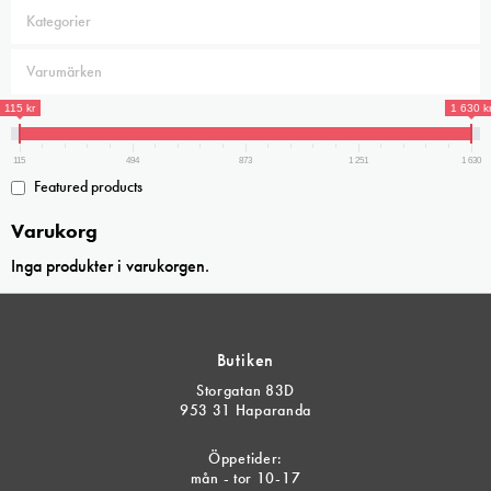
115 kr
1 630 k
115
494
873
1 251
1 630
Featured products
Varukorg
Inga produkter i varukorgen.
Butiken
Storgatan 83D
953 31 Haparanda
Öppetider:
mån - tor 10-17