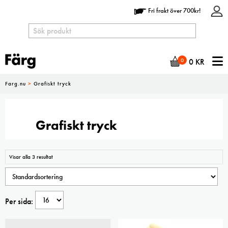
Fri frakt över 700kr!
N
0
0
KR
Farg.nu
>
Grafiskt tryck
Grafiskt tryck
Visar alla 3 resultat
Per sida: