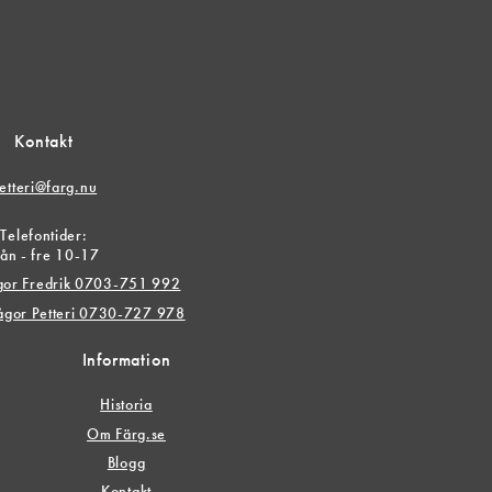
Kontakt
etteri@farg.nu
Telefontider:
ån - fre 10-17
ågor Fredrik 0703-751 992
rågor Petteri 0730-727 978
Information
Historia
Om Färg.se
Blogg
Kontakt