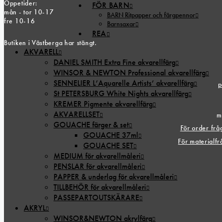
Öppetider:
FÖR BARN
mån - tor 10-17
BARN Ritpapper och färgpennor
fre 10-16
Barnsaxar
REA
Butiken i Västberga har stängt.
AKVARELL
DANIEL SMITH Extra Fine akvarellfärg
WINSOR & NEWTON Professional akvarellfärg
SENNELIER L’Aquarelle Artists’ akvarellfärg
p
St PETERSBURG White Nights akvarellfärg
KREMER Pigmente akvarellfärg
AKVARELLSET
m
GOUACHE färger & set
För order fr
GOUACHE 37ml
För materialf
GOUACHE SET
MEDIUM för akvarellmåleri
PENSLAR för akvarellmåleri
PAPPER & underlag för akvarellmåleri
TILLBEHÖR för akvarellmåleri
PASSEPARTOUTSKÄRARE
AKRYL
WINSOR&NEWTON akrylfärg