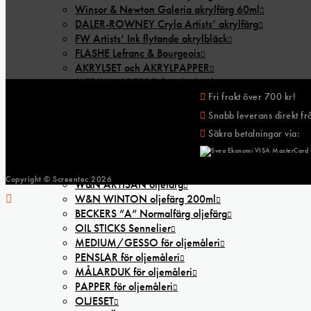
Winsor & Newton Galeria akrylfärg 60ml
DALER-ROWNEY Cryla Artists’ akrylfärg
FW Artists’ Ink flytande akrylbläck
FLASHE Lefranc & Bourgeois
AKRYLSET och AKRYLPAPPER
MEDIUM/GESSO för akrylmåleri
PENSLAR för akrylmåleri
Fri frakt över 700 kr!
MÅLARDUK för akrylmåleri
Snabb leverans direkt frå
TILLBEHÖR för akrylmåleri
Säkra betalningar via:
OLJA
MICHAEL HARDING oljefärg
SENNELIER Extra Fine oljefärg
Copyright © Screentec
2026
W&N ARTISAN oljefärg
W&N WINTON oljefärg 200ml
BECKERS ”A” Normalfärg oljefärg
OIL STICKS Sennelier
MEDIUM/GESSO för oljemåleri
PENSLAR för oljemåleri
MÅLARDUK för oljemåleri
PAPPER för oljemåleri
OLJESET