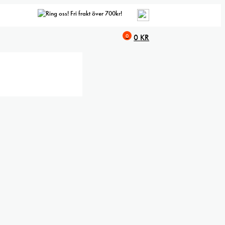
Fri frakt över 700kr!
0
0
KR