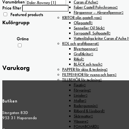
Varumärken
Caran d’Ache
Faber Castell Polychromos
Price filter
Färgpennor – Akvarellpennor
Featured products
KRITOR olje-pastell-vax
Kulörgrupp
Oljepastell
Sennelier Oil Stick
Torrpastell, Softpastell
Vattenlösliga kritor Caran d’Ache
Gröna
KOL och grafitbaserat
Blyertspennor
Grafitkritor
Ritkol
BLÄCK och tusch
Varukorg
PAPPER för skiss & teckning
FILTPENNOR för vuxna och barn
TILLBEHÖR för teckning
Fixativ
Förvaring
Linjaler
Butiken
Mallar
Radergummin
Ritbord & Ljusbord
Storgatan 83D
Skärmattor
953 31 Haparanda
Vässare
FOAMBOARD