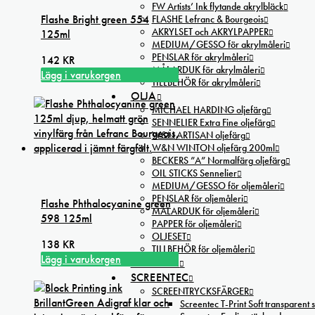
FW Artists’ Ink flytande akrylbläck
Flashe Bright green 554
FLASHE Lefranc & Bourgeois
AKRYLSET och AKRYLPAPPER
125ml
MEDIUM/GESSO för akrylmåleri
PENSLAR för akrylmåleri
142
KR
MÅLARDUK för akrylmåleri
Lägg i varukorgen
TILLBEHÖR för akrylmåleri
OLJA
MICHAEL HARDING oljefärg
SENNELIER Extra Fine oljefärg
W&N ARTISAN oljefärg
W&N WINTON oljefärg 200ml
BECKERS ”A” Normalfärg oljefärg
OIL STICKS Sennelier
MEDIUM/GESSO för oljemåleri
PENSLAR för oljemåleri
Flashe Phthalocyanine green
MÅLARDUK för oljemåleri
598 125ml
PAPPER för oljemåleri
OLJESET
138
KR
TILLBEHÖR för oljemåleri
Lägg i varukorgen
STAFFLIER
SCREENTEC
SCREENTRYCKSFÄRGER
Screentec T-Print Soft transparent s