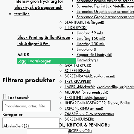
Screentec Ecoline täckande screenf
Screentec T-print Lux Metallic scree
Screentec Graphic opak screenfär
Screentec Graphic transparent sc
STARTPAKET & färgset
LINOTRYCK
Linofärg 59 ml
Block Printing BrillantGreen
Linofärg 150 ml
ink Adigraf 59ml
Linofärg 250 ml
Linoplattor
65
KR
Papper för Linotryck
Linoverktyg
Lägg i varukorgen
GRAFIKTRYCK
SCREENKEMI
SCREENRAMAR, raklar, m.m
Filtrera produkter
TRYCKPAPPER
LASER,-bläckstråle,-kopiatorfilm, oríginal
MEDIUM för screentryck
Text search
TEXTILIER T-shirt, kassar
IINFÄRGNINGSFÄRGER, Dypro, Batik
EXPONERING av ram
OMSPÄNNIG av screenram
Kategorier
SCREENKURSER
KOL, KRITOR & PENNOR
FÄRGPENNOR