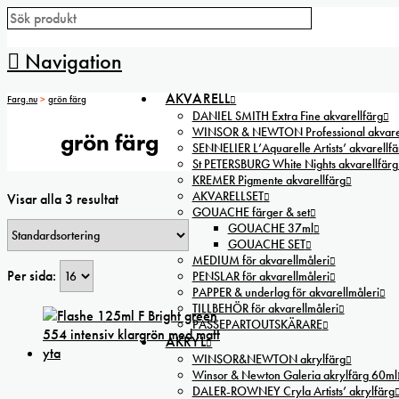
Navigation
AKVARELL
Farg.nu
>
grön färg
DANIEL SMITH Extra Fine akvarellfärg
WINSOR & NEWTON Professional akvarel
grön färg
SENNELIER L’Aquarelle Artists’ akvarellfä
St PETERSBURG White Nights akvarellfärg
KREMER Pigmente akvarellfärg
AKVARELLSET
Visar alla 3 resultat
GOUACHE färger & set
GOUACHE 37ml
GOUACHE SET
MEDIUM för akvarellmåleri
Per sida:
PENSLAR för akvarellmåleri
PAPPER & underlag för akvarellmåleri
TILLBEHÖR för akvarellmåleri
PASSEPARTOUTSKÄRARE
AKRYL
WINSOR&NEWTON akrylfärg
Winsor & Newton Galeria akrylfärg 60ml
DALER-ROWNEY Cryla Artists’ akrylfärg