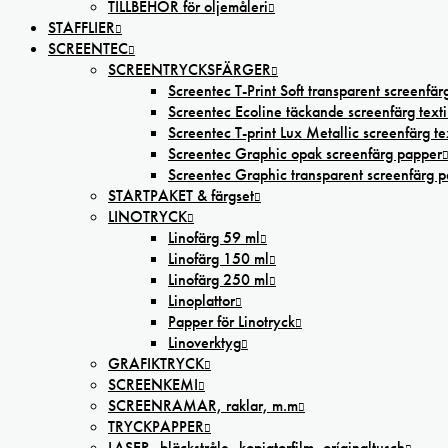
TILLBEHÖR för oljemåleri
STAFFLIER
SCREENTEC
SCREENTRYCKSFÄRGER
Screentec T-Print Soft transparent screenfärg
Screentec Ecoline täckande screenfärg texti
Screentec T-print Lux Metallic screenfärg tex
Screentec Graphic opak screenfärg papper
Screentec Graphic transparent screenfärg 
STARTPAKET & färgset
LINOTRYCK
Linofärg 59 ml
Linofärg 150 ml
Linofärg 250 ml
Linoplattor
Papper för Linotryck
Linoverktyg
GRAFIKTRYCK
SCREENKEMI
SCREENRAMAR, raklar, m.m
TRYCKPAPPER
LASER,-bläckstråle,-kopiatorfilm, oríginaltusch