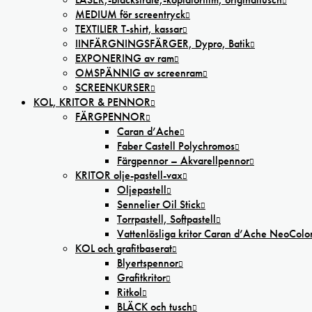
MEDIUM för screentryck
TEXTILIER T-shirt, kassar
IINFÄRGNINGSFÄRGER, Dypro, Batik
EXPONERING av ram
OMSPÄNNIG av screenram
SCREENKURSER
KOL, KRITOR & PENNOR
FÄRGPENNOR
Caran d’Ache
Faber Castell Polychromos
Färgpennor – Akvarellpennor
KRITOR olje-pastell-vax
Oljepastell
Sennelier Oil Stick
Torrpastell, Softpastell
Vattenlösliga kritor Caran d’Ache NeoColo
KOL och grafitbaserat
Blyertspennor
Grafitkritor
Ritkol
BLÄCK och tusch