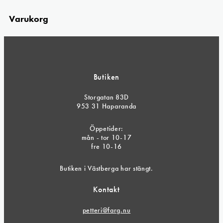
Varukorg
Butiken
Storgatan 83D
953 31 Haparanda
Öppetider:
mån - tor 10-17
fre 10-16
Butiken i Västberga har stängt.
Kontakt
petteri@farg.nu