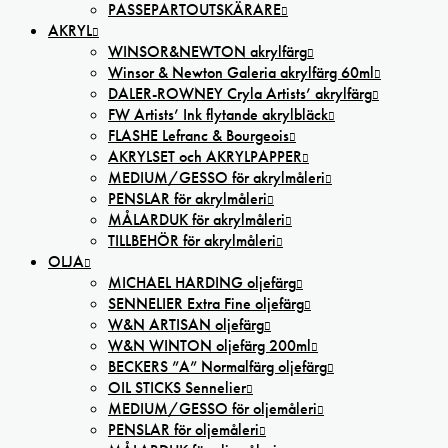
PASSEPARTOUTSKÄRARE
AKRYL
WINSOR&NEWTON akrylfärg
Winsor & Newton Galeria akrylfärg 60ml
DALER-ROWNEY Cryla Artists’ akrylfärg
FW Artists’ Ink flytande akrylbläck
FLASHE Lefranc & Bourgeois
AKRYLSET och AKRYLPAPPER
MEDIUM/GESSO för akrylmåleri
PENSLAR för akrylmåleri
MÅLARDUK för akrylmåleri
TILLBEHÖR för akrylmåleri
OLJA
MICHAEL HARDING oljefärg
SENNELIER Extra Fine oljefärg
W&N ARTISAN oljefärg
W&N WINTON oljefärg 200ml
BECKERS ”A” Normalfärg oljefärg
OIL STICKS Sennelier
MEDIUM/GESSO för oljemåleri
PENSLAR för oljemåleri