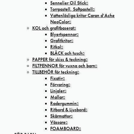
Sennelier Oil Stick
Torrpastell, Softpastell
Vattenlösliga kritor Caran d’Ache
NeoColor
KOL och grafitbaserat
Blyertspennor
Grafitkritor
Ritkol
BLÄCK och tusch
PAPPER för skiss & teckning
FILTPENNOR för vuxna och barn
TILLBEHÖR för teckning
Fixativ
Förvaring
Linjaler
Mallar
Radergummin
Ritbord & Ljusbord
Skärmattor
Vässare
FOAMBOARD