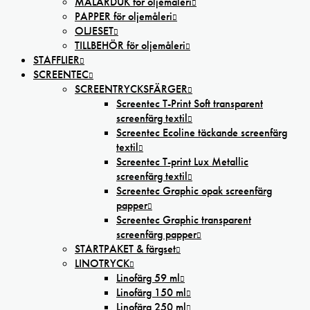
MÅLARDUK för oljemåleri
PAPPER för oljemåleri
OLJESET
TILLBEHÖR för oljemåleri
STAFFLIER
SCREENTEC
SCREENTRYCKSFÄRGER
Screentec T-Print Soft transparent
screenfärg textil
Screentec Ecoline täckande screenfärg
textil
Screentec T-print Lux Metallic
screenfärg textil
Screentec Graphic opak screenfärg
papper
Screentec Graphic transparent
screenfärg papper
STARTPAKET & färgset
LINOTRYCK
Linofärg 59 ml
Linofärg 150 ml
Linofärg 250 ml