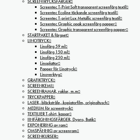
SCREENTRYCKSFÄRGER
Screentec T-Print Soft transparent screenfärg textil
Screentec Ecoline täckande screenfärg textil
Screentec T-print Lux Metallic screenfärg textil
Screentec Graphic opak screenfärg papper
Screentec Graphic transparent screenfärg papper
STARTPAKET & färgset
LINOTRYCK
Linofärg 59 ml
Linofärg 150 ml
Linofärg 250 ml
Linoplattor
Papper för Linotryck
Linoverktyg
GRAFIKTRYCK
SCREENKEMI
SCREENRAMAR, raklar, m.m
TRYCKPAPPER
LASER,-bläckstråle,-kopiatorfilm, oríginaltusch
MEDIUM för screentryck
TEXTILIER T-shirt, kassar
IINFÄRGNINGSFÄRGER, Dypro, Batik
EXPONERING av ram
OMSPÄNNIG av screenram
SCREENKURSER