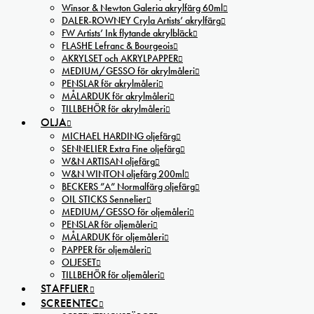
Winsor & Newton Galeria akrylfärg 60ml
DALER-ROWNEY Cryla Artists’ akrylfärg
FW Artists’ Ink flytande akrylbläck
FLASHE Lefranc & Bourgeois
AKRYLSET och AKRYLPAPPER
MEDIUM/GESSO för akrylmåleri
PENSLAR för akrylmåleri
MÅLARDUK för akrylmåleri
TILLBEHÖR för akrylmåleri
OLJA
MICHAEL HARDING oljefärg
SENNELIER Extra Fine oljefärg
W&N ARTISAN oljefärg
W&N WINTON oljefärg 200ml
BECKERS ”A” Normalfärg oljefärg
OIL STICKS Sennelier
MEDIUM/GESSO för oljemåleri
PENSLAR för oljemåleri
MÅLARDUK för oljemåleri
PAPPER för oljemåleri
OLJESET
TILLBEHÖR för oljemåleri
STAFFLIER
SCREENTEC