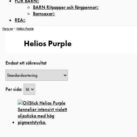
FÖR BARN
BARN Ritpapper och färgpennor
Barnsaxar
REA
Farg.nu
>
Helios Purple
Helios Purple
Endast ett sökresultat
Per sida: