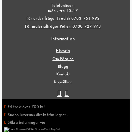
Telefontider:
mån - fre 10-17
För order frågor Fredrik 0703-751 992
För materialfrågor Petteri 0730-727 978
Information
Historia
Om Färg.se
Blogg
Kontakt
Köpvillkor
Fri frakt över 700 kr!
Snabb leverans direkt från lagret .
Säkra betalningar via: