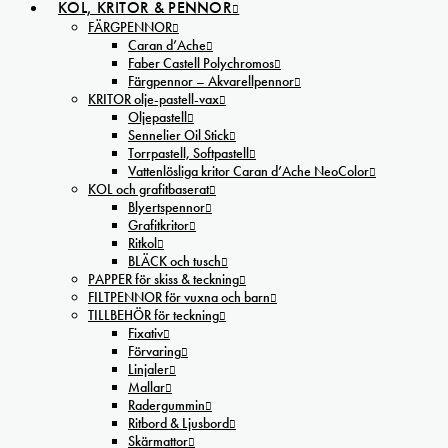
KOL, KRITOR & PENNOR
FÄRGPENNOR
Caran d’Ache
Faber Castell Polychromos
Färgpennor – Akvarellpennor
KRITOR olje-pastell-vax
Oljepastell
Sennelier Oil Stick
Torrpastell, Softpastell
Vattenlösliga kritor Caran d’Ache NeoColor
KOL och grafitbaserat
Blyertspennor
Grafitkritor
Ritkol
BLÄCK och tusch
PAPPER för skiss & teckning
FILTPENNOR för vuxna och barn
TILLBEHÖR för teckning
Fixativ
Förvaring
Linjaler
Mallar
Radergummin
Ritbord & Ljusbord
Skärmattor