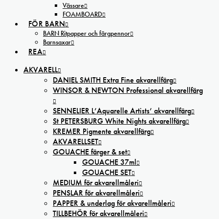
Vässare
FOAMBOARD
FÖR BARN
BARN Ritpapper och färgpennor
Barnsaxar
REA
AKVARELL
DANIEL SMITH Extra Fine akvarellfärg
WINSOR & NEWTON Professional akvarellfärg
SENNELIER L’Aquarelle Artists’ akvarellfärg
St PETERSBURG White Nights akvarellfärg
KREMER Pigmente akvarellfärg
AKVARELLSET
GOUACHE färger & set
GOUACHE 37ml
GOUACHE SET
MEDIUM för akvarellmåleri
PENSLAR för akvarellmåleri
PAPPER & underlag för akvarellmåleri
TILLBEHÖR för akvarellmåleri