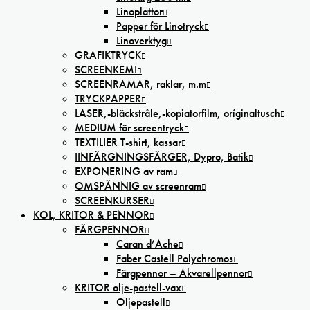
Linoplattor
Papper för Linotryck
Linoverktyg
GRAFIKTRYCK
SCREENKEMI
SCREENRAMAR, raklar, m.m
TRYCKPAPPER
LASER,-bläckstråle,-kopiatorfilm, oríginaltusch
MEDIUM för screentryck
TEXTILIER T-shirt, kassar
IINFÄRGNINGSFÄRGER, Dypro, Batik
EXPONERING av ram
OMSPÄNNIG av screenram
SCREENKURSER
KOL, KRITOR & PENNOR
FÄRGPENNOR
Caran d’Ache
Faber Castell Polychromos
Färgpennor – Akvarellpennor
KRITOR olje-pastell-vax
Oljepastell