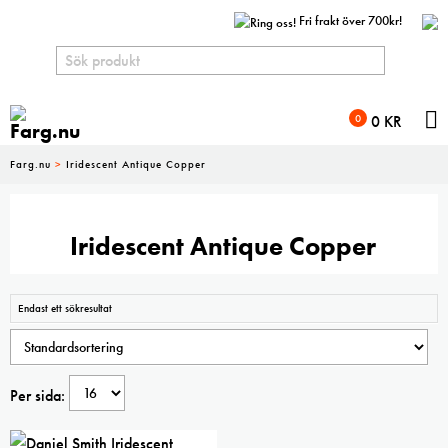
Fri frakt över 700kr!
N
0
0
KR
Farg.nu
>
Iridescent Antique Copper
Iridescent Antique Copper
Endast ett sökresultat
Per sida: