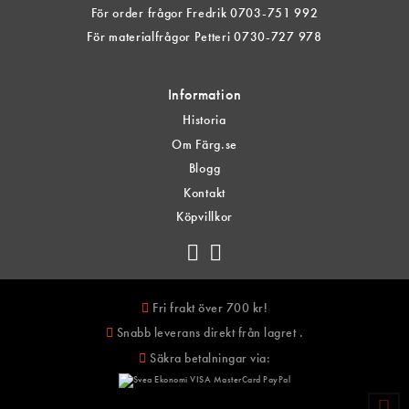
För order frågor Fredrik 0703-751 992
För materialfrågor Petteri 0730-727 978
Information
Historia
Om Färg.se
Blogg
Kontakt
Köpvillkor
Fri frakt över 700 kr!
Snabb leverans direkt från lagret .
Säkra betalningar via: