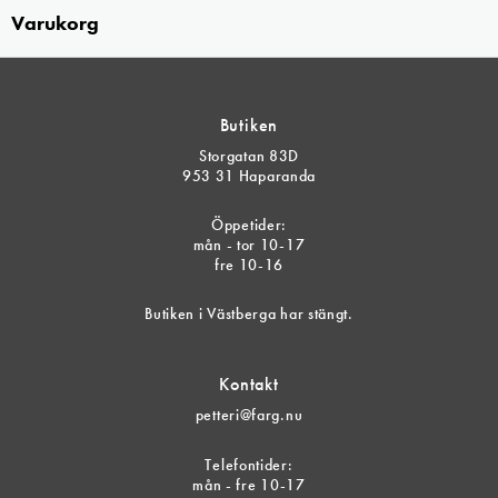
Varukorg
Butiken
Storgatan 83D
953 31 Haparanda
Öppetider:
mån - tor 10-17
fre 10-16
Butiken i Västberga har stängt.
Kontakt
petteri@farg.nu
Telefontider:
mån - fre 10-17