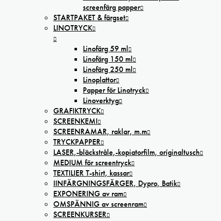
screenfärg papper
STARTPAKET & färgset
LINOTRYCK
Linofärg 59 ml
Linofärg 150 ml
Linofärg 250 ml
Linoplattor
Papper för Linotryck
Linoverktyg
GRAFIKTRYCK
SCREENKEMI
SCREENRAMAR, raklar, m.m
TRYCKPAPPER
LASER,-bläckstråle,-kopiatorfilm, oríginaltusch
MEDIUM för screentryck
TEXTILIER T-shirt, kassar
IINFÄRGNINGSFÄRGER, Dypro, Batik
EXPONERING av ram
OMSPÄNNIG av screenram
SCREENKURSER