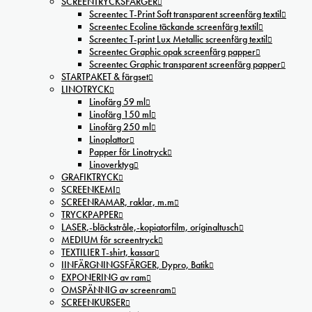
SCREENTRYCKSFÄRGER
Screentec T-Print Soft transparent screenfärg textil
Screentec Ecoline täckande screenfärg textil
Screentec T-print Lux Metallic screenfärg textil
Screentec Graphic opak screenfärg papper
Screentec Graphic transparent screenfärg papper
STARTPAKET & färgset
LINOTRYCK
Linofärg 59 ml
Linofärg 150 ml
Linofärg 250 ml
Linoplattor
Papper för Linotryck
Linoverktyg
GRAFIKTRYCK
SCREENKEMI
SCREENRAMAR, raklar, m.m
TRYCKPAPPER
LASER,-bläckstråle,-kopiatorfilm, oríginaltusch
MEDIUM för screentryck
TEXTILIER T-shirt, kassar
IINFÄRGNINGSFÄRGER, Dypro, Batik
EXPONERING av ram
OMSPÄNNIG av screenram
SCREENKURSER