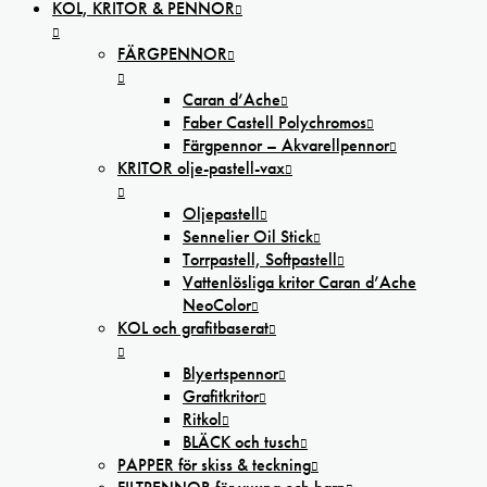
KOL, KRITOR & PENNOR
FÄRGPENNOR
Caran d’Ache
Faber Castell Polychromos
Färgpennor – Akvarellpennor
KRITOR olje-pastell-vax
Oljepastell
Sennelier Oil Stick
Torrpastell, Softpastell
Vattenlösliga kritor Caran d’Ache
NeoColor
KOL och grafitbaserat
Blyertspennor
Grafitkritor
Ritkol
BLÄCK och tusch
PAPPER för skiss & teckning