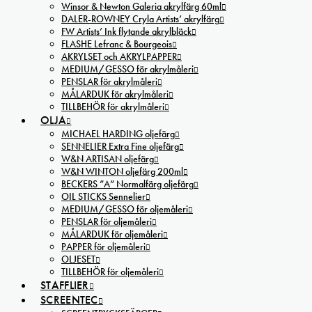
Winsor & Newton Galeria akrylfärg 60ml
DALER-ROWNEY Cryla Artists’ akrylfärg
FW Artists’ Ink flytande akrylbläck
FLASHE Lefranc & Bourgeois
AKRYLSET och AKRYLPAPPER
MEDIUM/GESSO för akrylmåleri
PENSLAR för akrylmåleri
MÅLARDUK för akrylmåleri
TILLBEHÖR för akrylmåleri
OLJA
MICHAEL HARDING oljefärg
SENNELIER Extra Fine oljefärg
W&N ARTISAN oljefärg
W&N WINTON oljefärg 200ml
BECKERS ”A” Normalfärg oljefärg
OIL STICKS Sennelier
MEDIUM/GESSO för oljemåleri
PENSLAR för oljemåleri
MÅLARDUK för oljemåleri
PAPPER för oljemåleri
OLJESET
TILLBEHÖR för oljemåleri
STAFFLIER
SCREENTEC