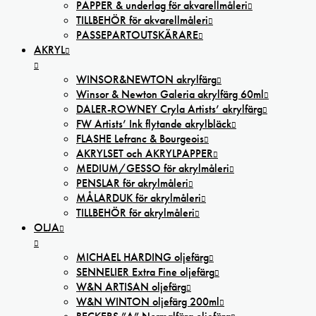
PAPPER & underlag för akvarellmåleri
TILLBEHÖR för akvarellmåleri
PASSEPARTOUTSKÄRARE
AKRYL
WINSOR&NEWTON akrylfärg
Winsor & Newton Galeria akrylfärg 60ml
DALER-ROWNEY Cryla Artists’ akrylfärg
FW Artists’ Ink flytande akrylbläck
FLASHE Lefranc & Bourgeois
AKRYLSET och AKRYLPAPPER
MEDIUM/GESSO för akrylmåleri
PENSLAR för akrylmåleri
MÅLARDUK för akrylmåleri
TILLBEHÖR för akrylmåleri
OLJA
MICHAEL HARDING oljefärg
SENNELIER Extra Fine oljefärg
W&N ARTISAN oljefärg
W&N WINTON oljefärg 200ml