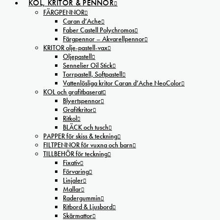
KOL, KRITOR & PENNOR
FÄRGPENNOR
Caran d’Ache
Faber Castell Polychromos
Färgpennor – Akvarellpennor
KRITOR olje-pastell-vax
Oljepastell
Sennelier Oil Stick
Torrpastell, Softpastell
Vattenlösliga kritor Caran d’Ache NeoColor
KOL och grafitbaserat
Blyertspennor
Grafitkritor
Ritkol
BLÄCK och tusch
PAPPER för skiss & teckning
FILTPENNOR för vuxna och barn
TILLBEHÖR för teckning
Fixativ
Förvaring
Linjaler
Mallar
Radergummin
Ritbord & Ljusbord
Skärmattor