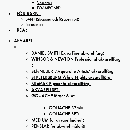
Vässare
FOAMBOARD
FÖR BARN
BARN Ritpapper och färgpennor
Barnsaxar
REA
AKVARELL
DANIEL SMITH Extra Fine akvarellfärg
WINSOR & NEWTON Professional akvarellfärg
SENNELIER L’Aquarelle Artists’ akvarellfärg
St PETERSBURG White Nights akvarellfärg
KREMER Pigmente akvarellfärg
AKVARELLSET
GOUACHE färger & set
GOUACHE 37ml
GOUACHE SET
MEDIUM för akvarellmåleri
PENSLAR för akvarellmåleri