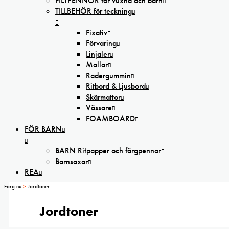
FILTPENNOR för vuxna och barn
TILLBEHÖR för teckning
Fixativ
Förvaring
Linjaler
Mallar
Radergummin
Ritbord & Ljusbord
Skärmattor
Vässare
FOAMBOARD
FÖR BARN
BARN Ritpapper och färgpennor
Barnsaxar
REA
Farg.nu
>
Jordtoner
Jordtoner