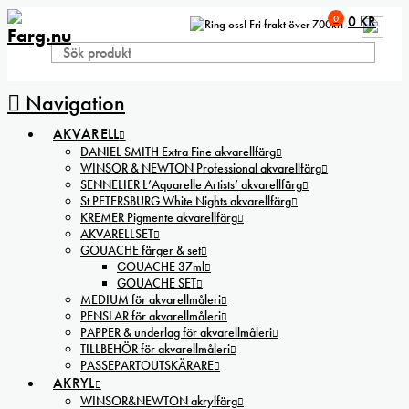
0
0
KR
Fri frakt över 700kr!
Navigation
AKVARELL
DANIEL SMITH Extra Fine akvarellfärg
WINSOR & NEWTON Professional akvarellfärg
SENNELIER L’Aquarelle Artists’ akvarellfärg
St PETERSBURG White Nights akvarellfärg
KREMER Pigmente akvarellfärg
AKVARELLSET
GOUACHE färger & set
GOUACHE 37ml
GOUACHE SET
MEDIUM för akvarellmåleri
PENSLAR för akvarellmåleri
PAPPER & underlag för akvarellmåleri
TILLBEHÖR för akvarellmåleri
PASSEPARTOUTSKÄRARE
AKRYL
WINSOR&NEWTON akrylfärg