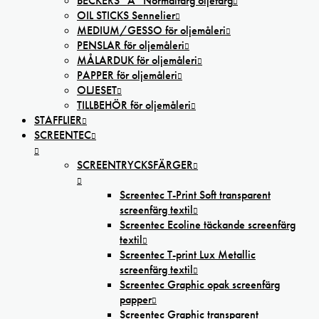
BECKERS ”A” Normalfärg oljefärg
OIL STICKS Sennelier
MEDIUM/GESSO för oljemåleri
PENSLAR för oljemåleri
MÅLARDUK för oljemåleri
PAPPER för oljemåleri
OLJESET
TILLBEHÖR för oljemåleri
STAFFLIER
SCREENTEC
SCREENTRYCKSFÄRGER
Screentec T-Print Soft transparent
screenfärg textil
Screentec Ecoline täckande screenfärg
textil
Screentec T-print Lux Metallic
screenfärg textil
Screentec Graphic opak screenfärg
papper
Screentec Graphic transparent