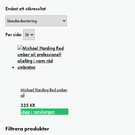
Endast ett sökresultat
Per sida:
Michael Harding Red umber
oil
335
KR
Lägg i varukorgen
Filtrera produkter