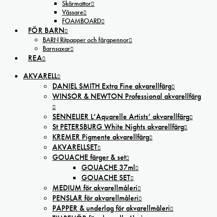
Skärmattor
Vässare
FOAMBOARD
FÖR BARN
BARN Ritpapper och färgpennor
Barnsaxar
REA
AKVARELL
DANIEL SMITH Extra Fine akvarellfärg
WINSOR & NEWTON Professional akvarellfärg
SENNELIER L’Aquarelle Artists’ akvarellfärg
St PETERSBURG White Nights akvarellfärg
KREMER Pigmente akvarellfärg
AKVARELLSET
GOUACHE färger & set
GOUACHE 37ml
GOUACHE SET
MEDIUM för akvarellmåleri
PENSLAR för akvarellmåleri
PAPPER & underlag för akvarellmåleri