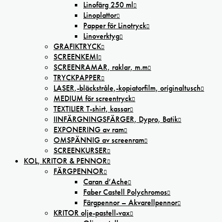
Linofärg 250 ml
Linoplattor
Papper för Linotryck
Linoverktyg
GRAFIKTRYCK
SCREENKEMI
SCREENRAMAR, raklar, m.m
TRYCKPAPPER
LASER,-bläckstråle,-kopiatorfilm, oríginaltusch
MEDIUM för screentryck
TEXTILIER T-shirt, kassar
IINFÄRGNINGSFÄRGER, Dypro, Batik
EXPONERING av ram
OMSPÄNNIG av screenram
SCREENKURSER
KOL, KRITOR & PENNOR
FÄRGPENNOR
Caran d’Ache
Faber Castell Polychromos
Färgpennor – Akvarellpennor
KRITOR olje-pastell-vax