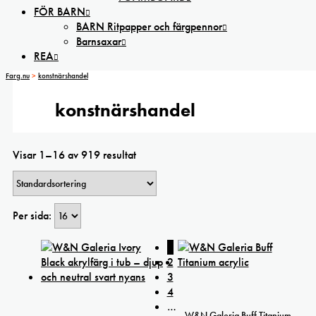
FÖR BARN
BARN Ritpapper och färgpennor
Barnsaxar
REA
Farg.nu
>
konstnärshandel
konstnärshandel
Visar 1–16 av 919 resultat
Per sida:
1
2
3
4
…
W&N Galeria Buff Titanium