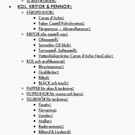
SCREENKURSER
KOL, KRITOR & PENNOR
FÄRGPENNOR
Caran d’Ache
Faber Castell Polychromos
Färgpennor – Akvarellpennor
KRITOR olje-pastell-vax
Oljepastell
Sennelier Oil Stick
Torrpastell, Softpastell
Vattenlösliga kritor Caran d’Ache NeoColor
KOL och grafitbaserat
Blyertspennor
Grafitkritor
Ritkol
BLÄCK och tusch
PAPPER för skiss & teckning
FILTPENNOR för vuxna och barn
TILLBEHÖR för teckning
Fixativ
Förvaring
Linjaler
Mallar
Radergummin
Ritbord & Ljusbord