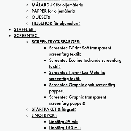
MÅLARDUK för oljemåleri
PAPPER för oljemåleri
OLJESET
TILLBEHÖR för oljemåleri
STAFFLIER
SCREENTEC
SCREENTRYCKSFÄRGER
Screentec T-Print Soft transparent
screenfärg textil
Screentec Ecoline täckande screenfärg
textil
Screentec T-print Lux Metallic
screenfärg textil
Screentec Graphic opak screenfärg
papper
Screentec Graphic transparent
screenfärg papper
STARTPAKET & färgset
LINOTRYCK
Linofärg 59 ml
Linofärg 150 ml