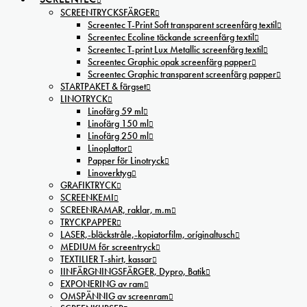
SCREENTRYCKSFÄRGER
Screentec T-Print Soft transparent screenfärg textil
Screentec Ecoline täckande screenfärg textil
Screentec T-print Lux Metallic screenfärg textil
Screentec Graphic opak screenfärg papper
Screentec Graphic transparent screenfärg papper
STARTPAKET & färgset
LINOTRYCK
Linofärg 59 ml
Linofärg 150 ml
Linofärg 250 ml
Linoplattor
Papper för Linotryck
Linoverktyg
GRAFIKTRYCK
SCREENKEMI
SCREENRAMAR, raklar, m.m
TRYCKPAPPER
LASER,-bläckstråle,-kopiatorfilm, oríginaltusch
MEDIUM för screentryck
TEXTILIER T-shirt, kassar
IINFÄRGNINGSFÄRGER, Dypro, Batik
EXPONERING av ram
OMSPÄNNIG av screenram