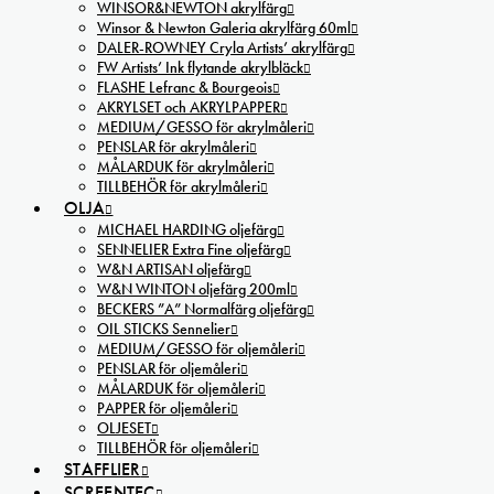
WINSOR&NEWTON akrylfärg
Winsor & Newton Galeria akrylfärg 60ml
DALER-ROWNEY Cryla Artists’ akrylfärg
FW Artists’ Ink flytande akrylbläck
FLASHE Lefranc & Bourgeois
AKRYLSET och AKRYLPAPPER
MEDIUM/GESSO för akrylmåleri
PENSLAR för akrylmåleri
MÅLARDUK för akrylmåleri
TILLBEHÖR för akrylmåleri
OLJA
MICHAEL HARDING oljefärg
SENNELIER Extra Fine oljefärg
W&N ARTISAN oljefärg
W&N WINTON oljefärg 200ml
BECKERS ”A” Normalfärg oljefärg
OIL STICKS Sennelier
MEDIUM/GESSO för oljemåleri
PENSLAR för oljemåleri
MÅLARDUK för oljemåleri
PAPPER för oljemåleri
OLJESET
TILLBEHÖR för oljemåleri
STAFFLIER
SCREENTEC