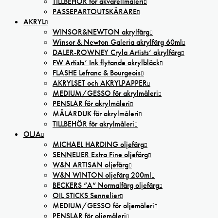
TILLBEHÖR för akvarellmåleri
PASSEPARTOUTSKÄRARE
AKRYL
WINSOR&NEWTON akrylfärg
Winsor & Newton Galeria akrylfärg 60ml
DALER-ROWNEY Cryla Artists’ akrylfärg
FW Artists’ Ink flytande akrylbläck
FLASHE Lefranc & Bourgeois
AKRYLSET och AKRYLPAPPER
MEDIUM/GESSO för akrylmåleri
PENSLAR för akrylmåleri
MÅLARDUK för akrylmåleri
TILLBEHÖR för akrylmåleri
OLJA
MICHAEL HARDING oljefärg
SENNELIER Extra Fine oljefärg
W&N ARTISAN oljefärg
W&N WINTON oljefärg 200ml
BECKERS ”A” Normalfärg oljefärg
OIL STICKS Sennelier
MEDIUM/GESSO för oljemåleri
PENSLAR för oljemåleri