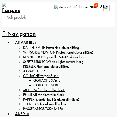
0
0
KR
Fri frakt över 700kr!
Navigation
AKVARELL
DANIEL SMITH Extra Fine akvarellfärg
WINSOR & NEWTON Professional akvarellfärg
SENNELIER L’Aquarelle Artists’ akvarellfärg
St PETERSBURG White Nights akvarellfärg
KREMER Pigmente akvarellfärg
AKVARELLSET
GOUACHE färger & set
GOUACHE 37ml
GOUACHE SET
MEDIUM för akvarellmåleri
PENSLAR för akvarellmåleri
PAPPER & underlag för akvarellmåleri
TILLBEHÖR för akvarellmåleri
PASSEPARTOUTSKÄRARE
AKRYL