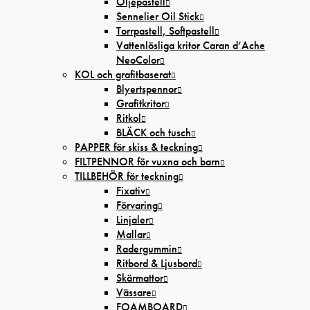
Oljepastell
Sennelier Oil Stick
Torrpastell, Softpastell
Vattenlösliga kritor Caran d’Ache
NeoColor
KOL och grafitbaserat
Blyertspennor
Grafitkritor
Ritkol
BLÄCK och tusch
PAPPER för skiss & teckning
FILTPENNOR för vuxna och barn
TILLBEHÖR för teckning
Fixativ
Förvaring
Linjaler
Mallar
Radergummin
Ritbord & Ljusbord
Skärmattor
Vässare
FOAMBOARD