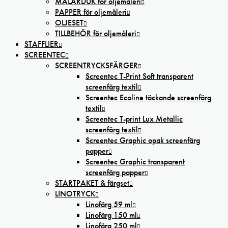
MÅLARDUK för oljemåleri
PAPPER för oljemåleri
OLJESET
TILLBEHÖR för oljemåleri
STAFFLIER
SCREENTEC
SCREENTRYCKSFÄRGER
Screentec T-Print Soft transparent
screenfärg textil
Screentec Ecoline täckande screenfärg
textil
Screentec T-print Lux Metallic
screenfärg textil
Screentec Graphic opak screenfärg
papper
Screentec Graphic transparent
screenfärg papper
STARTPAKET & färgset
LINOTRYCK
Linofärg 59 ml
Linofärg 150 ml
Linofärg 250 ml