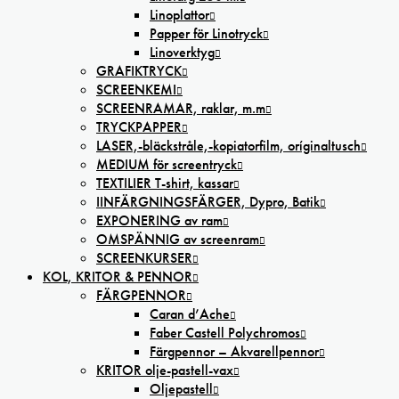
Linoplattor
Papper för Linotryck
Linoverktyg
GRAFIKTRYCK
SCREENKEMI
SCREENRAMAR, raklar, m.m
TRYCKPAPPER
LASER,-bläckstråle,-kopiatorfilm, oríginaltusch
MEDIUM för screentryck
TEXTILIER T-shirt, kassar
IINFÄRGNINGSFÄRGER, Dypro, Batik
EXPONERING av ram
OMSPÄNNIG av screenram
SCREENKURSER
KOL, KRITOR & PENNOR
FÄRGPENNOR
Caran d’Ache
Faber Castell Polychromos
Färgpennor – Akvarellpennor
KRITOR olje-pastell-vax
Oljepastell