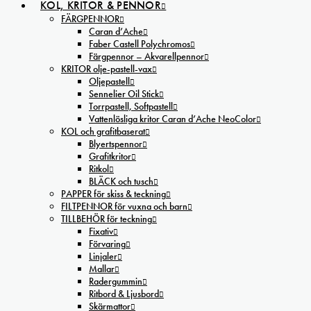
KOL, KRITOR & PENNOR
FÄRGPENNOR
Caran d’Ache
Faber Castell Polychromos
Färgpennor – Akvarellpennor
KRITOR olje-pastell-vax
Oljepastell
Sennelier Oil Stick
Torrpastell, Softpastell
Vattenlösliga kritor Caran d’Ache NeoColor
KOL och grafitbaserat
Blyertspennor
Grafitkritor
Ritkol
BLÄCK och tusch
PAPPER för skiss & teckning
FILTPENNOR för vuxna och barn
TILLBEHÖR för teckning
Fixativ
Förvaring
Linjaler
Mallar
Radergummin
Ritbord & Ljusbord
Skärmattor