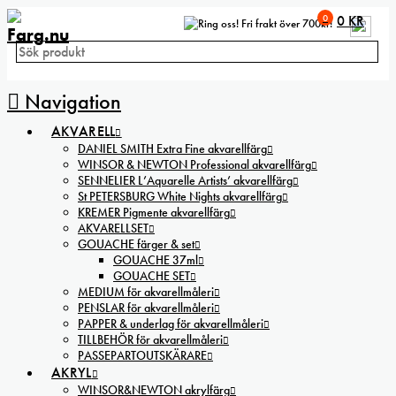
0
0
KR
Fri frakt över 700kr!
Navigation
AKVARELL
DANIEL SMITH Extra Fine akvarellfärg
WINSOR & NEWTON Professional akvarellfärg
SENNELIER L’Aquarelle Artists’ akvarellfärg
St PETERSBURG White Nights akvarellfärg
KREMER Pigmente akvarellfärg
AKVARELLSET
GOUACHE färger & set
GOUACHE 37ml
GOUACHE SET
MEDIUM för akvarellmåleri
PENSLAR för akvarellmåleri
PAPPER & underlag för akvarellmåleri
TILLBEHÖR för akvarellmåleri
PASSEPARTOUTSKÄRARE
AKRYL
WINSOR&NEWTON akrylfärg