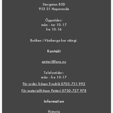
Storgatan 83D
953 31 Haparanda
Öppetider:
mån - tor 10-17
fre 10-16
Butiken i Västberga har stängt.
Kontakt
petteri@farg.nu
Telefontider:
mån - fre 10-17
För order frågor Fredrik 0703-751 992
För materialfrågor Petteri 0730-727 978
Information
Historia