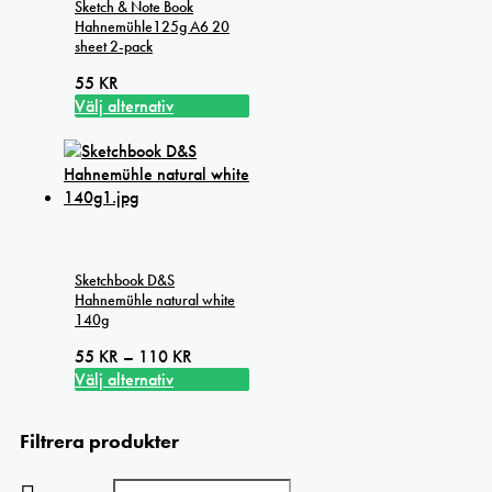
Sketch & Note Book
Hahnemühle125g A6 20
sheet 2-pack
55
KR
Välj alternativ
Den
här
produkten
har
flera
varianter.
De
Sketchbook D&S
olika
Hahnemühle natural white
alternativen
140g
kan
Prisintervall:
55
KR
–
110
KR
väljas
55 kr
Välj alternativ
på
Den
till
produktsidan
här
110 kr
Filtrera produkter
produkten
har