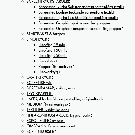
SCREENTRYCKSFÄRGER
Screentec T-Print Soft transparent screenfärg textil
Screentec Ecoline täckande screenfärg textil
Screentec T-print Lux Metallic screenfärg textil
Screentec Graphic opak screenfärg papper
Screentec Graphic transparent screenfärg papper
STARTPAKET & färgset
LINOTRYCK
Linofärg 59 ml
Linofärg 150 ml
Linofärg 250 ml
Linoplattor
Papper för Linotryck
Linoverktyg
GRAFIKTRYCK
SCREENKEMI
SCREENRAMAR, raklar, m.m
TRYCKPAPPER
LASER,-bläckstråle,-kopiatorfilm, oríginaltusch
MEDIUM för screentryck
TEXTILIER T-shirt, kassar
IINFÄRGNINGSFÄRGER, Dypro, Batik
EXPONERING av ram
OMSPÄNNIG av screenram
SCREENKURSER