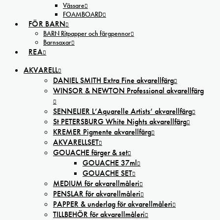
Vässare
FOAMBOARD
FÖR BARN
BARN Ritpapper och färgpennor
Barnsaxar
REA
AKVARELL
DANIEL SMITH Extra Fine akvarellfärg
WINSOR & NEWTON Professional akvarellfärg
SENNELIER L’Aquarelle Artists’ akvarellfärg
St PETERSBURG White Nights akvarellfärg
KREMER Pigmente akvarellfärg
AKVARELLSET
GOUACHE färger & set
GOUACHE 37ml
GOUACHE SET
MEDIUM för akvarellmåleri
PENSLAR för akvarellmåleri
PAPPER & underlag för akvarellmåleri
TILLBEHÖR för akvarellmåleri