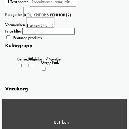
flera
Text search
varianter.
De
Kategorier
olika
alternativen
Varumärken
kan
Price filter
väljas
Featured products
på
Kulörgrupp
produktsidan
Cerise/Paprika
Delphinium/Menthe
Grey/Pink
Varukorg
Butiken