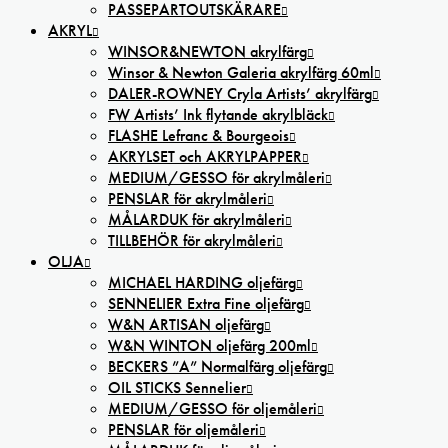
PASSEPARTOUTSKÄRARE
AKRYL
WINSOR&NEWTON akrylfärg
Winsor & Newton Galeria akrylfärg 60ml
DALER-ROWNEY Cryla Artists’ akrylfärg
FW Artists’ Ink flytande akrylbläck
FLASHE Lefranc & Bourgeois
AKRYLSET och AKRYLPAPPER
MEDIUM/GESSO för akrylmåleri
PENSLAR för akrylmåleri
MÅLARDUK för akrylmåleri
TILLBEHÖR för akrylmåleri
OLJA
MICHAEL HARDING oljefärg
SENNELIER Extra Fine oljefärg
W&N ARTISAN oljefärg
W&N WINTON oljefärg 200ml
BECKERS ”A” Normalfärg oljefärg
OIL STICKS Sennelier
MEDIUM/GESSO för oljemåleri
PENSLAR för oljemåleri