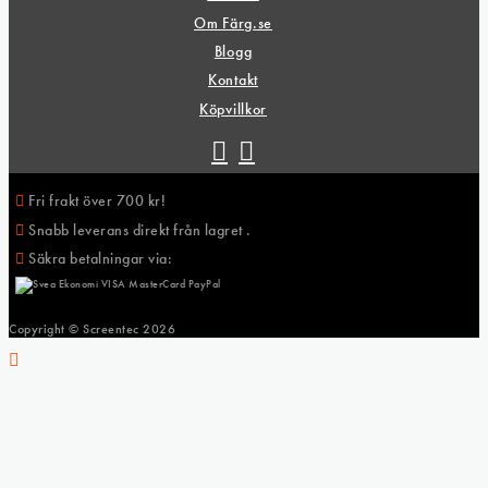
Om Färg.se
Blogg
Kontakt
Köpvillkor
Fri frakt över 700 kr!
Snabb leverans direkt från lagret .
Säkra betalningar via:
Copyright © Screentec
2026