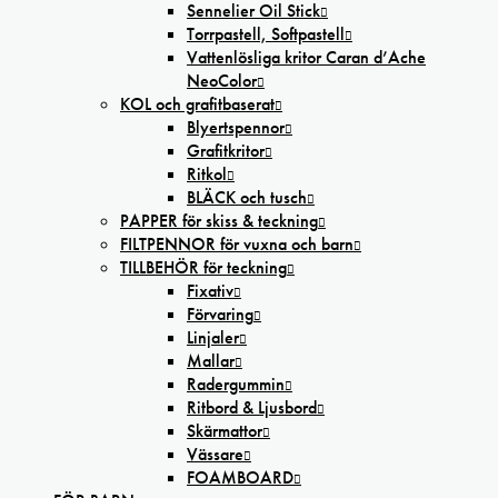
Sennelier Oil Stick
Torrpastell, Softpastell
Vattenlösliga kritor Caran d’Ache
NeoColor
KOL och grafitbaserat
Blyertspennor
Grafitkritor
Ritkol
BLÄCK och tusch
PAPPER för skiss & teckning
FILTPENNOR för vuxna och barn
TILLBEHÖR för teckning
Fixativ
Förvaring
Linjaler
Mallar
Radergummin
Ritbord & Ljusbord
Skärmattor
Vässare
FOAMBOARD