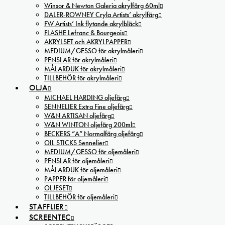
Winsor & Newton Galeria akrylfärg 60ml
DALER-ROWNEY Cryla Artists’ akrylfärg
FW Artists’ Ink flytande akrylbläck
FLASHE Lefranc & Bourgeois
AKRYLSET och AKRYLPAPPER
MEDIUM/GESSO för akrylmåleri
PENSLAR för akrylmåleri
MÅLARDUK för akrylmåleri
TILLBEHÖR för akrylmåleri
OLJA
MICHAEL HARDING oljefärg
SENNELIER Extra Fine oljefärg
W&N ARTISAN oljefärg
W&N WINTON oljefärg 200ml
BECKERS ”A” Normalfärg oljefärg
OIL STICKS Sennelier
MEDIUM/GESSO för oljemåleri
PENSLAR för oljemåleri
MÅLARDUK för oljemåleri
PAPPER för oljemåleri
OLJESET
TILLBEHÖR för oljemåleri
STAFFLIER
SCREENTEC