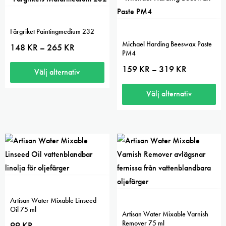
5.00
Färgriket Paintingmedium 232
Michael Harding Beeswax Paste
Prisintervall:
148
KR
265
KR
–
PM4
148 kr
till
Prisintervall:
159
KR
319
KR
–
265 kr
Välj alternativ
159 kr
till
Den
319 kr
Välj alternativ
här
Den
produkten
här
har
produkten
flera
har
varianter.
flera
De
varianter.
olika
De
alternativen
Artisan Water Mixable Linseed
olika
Oil 75 ml
kan
Artisan Water Mixable Varnish
alternativen
Remover 75 ml
99
KR
väljas