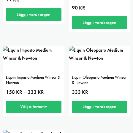
kan
90
KR
på
väljas
Lägg i varukorgen
produktsidan
på
Lägg i varukorgen
produktsidan
Liquin Impasto Medium Winsor &
Liquin Oleopasto Medium Winsor
Newton
& Newton
Prisintervall:
158
KR
333
KR
333
KR
–
158 kr
till
333 kr
Välj alternativ
Lägg i varukorgen
Den
här
produkten