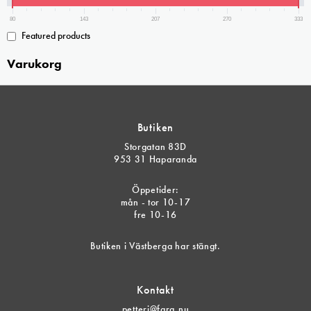
80
143
207
270
333
Featured products
Varukorg
Butiken
Storgatan 83D
953 31 Haparanda
Öppetider:
mån - tor 10-17
fre 10-16
Butiken i Västberga har stängt.
Kontakt
petteri@farg.nu