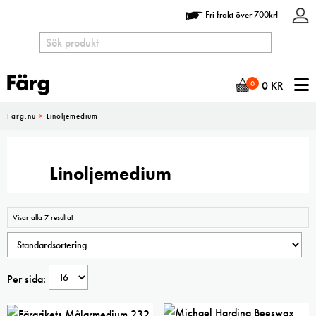
Fri frakt över 700kr!
N
0
0
KR
Farg.nu
>
Linoljemedium
Linoljemedium
Visar alla 7 resultat
Per sida: