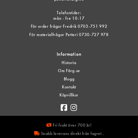
Telefontider:
mån - fre 10-17
För order frågor Fredrik 0703-751 992
För materialfrågor Petteri 0730-727 978
Information
Historia
Om Färg.se
Blogg
Kontakt
Köpvillkor
Fri frakt över 700 kr!
Snabb leverans direkt från lagret .