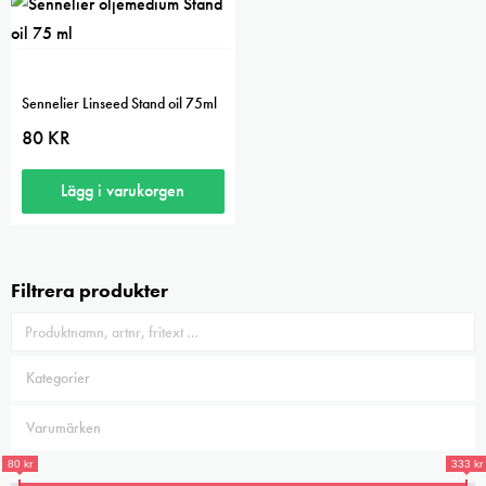
har
flera
varianter.
Sennelier Linseed Stand oil 75ml
De
80
KR
olika
alternativen
Lägg i varukorgen
kan
väljas
på
Filtrera produkter
produktsidan
80 kr
333 kr