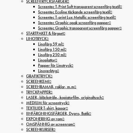
SCREENTRYCKSFÄRGER
Screentec T-Print Soft transparent screenfärg textil
Screentec Ecoline täckande screenfärg textil
Screentec T-print Lux Metallic screenfärg textil
Screentec Graphic opak screenfärg papper
Screentec Graphic transparent screenfärg papper
STARTPAKET & färgset
LINOTRYCK
Linofärg 59 ml
Linofärg 150 ml
Linofärg 250 ml
Linoplattor
Papper för Linotryck
Linoverktyg
GRAFIKTRYCK
SCREENKEMI
SCREENRAMAR, raklar, m.m
TRYCKPAPPER
LASER,-bläckstråle,-kopiatorfilm, oríginaltusch
MEDIUM för screentryck
TEXTILIER T-shirt, kassar
IINFÄRGNINGSFÄRGER, Dypro, Batik
EXPONERING av ram
OMSPÄNNIG av screenram
SCREENKURSER