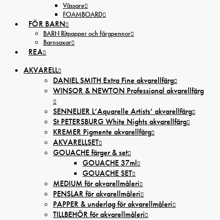
Vässare
FOAMBOARD
FÖR BARN
BARN Ritpapper och färgpennor
Barnsaxar
REA
AKVARELL
DANIEL SMITH Extra Fine akvarellfärg
WINSOR & NEWTON Professional akvarellfärg
SENNELIER L’Aquarelle Artists’ akvarellfärg
St PETERSBURG White Nights akvarellfärg
KREMER Pigmente akvarellfärg
AKVARELLSET
GOUACHE färger & set
GOUACHE 37ml
GOUACHE SET
MEDIUM för akvarellmåleri
PENSLAR för akvarellmåleri
PAPPER & underlag för akvarellmåleri
TILLBEHÖR för akvarellmåleri