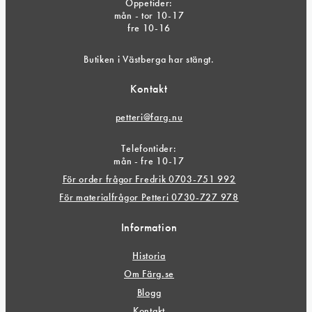
Öppetider:
mån - tor 10-17
fre 10-16
Butiken i Västberga har stängt.
Kontakt
petteri@farg.nu
Telefontider:
mån - fre 10-17
För order frågor Fredrik 0703-751 992
För materialfrågor Petteri 0730-727 978
Information
Historia
Om Färg.se
Blogg
Kontakt