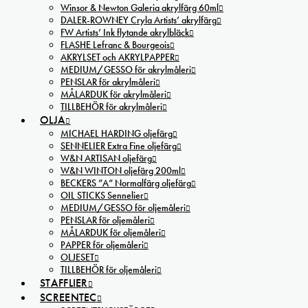
Winsor & Newton Galeria akrylfärg 60ml
DALER-ROWNEY Cryla Artists’ akrylfärg
FW Artists’ Ink flytande akrylbläck
FLASHE Lefranc & Bourgeois
AKRYLSET och AKRYLPAPPER
MEDIUM/GESSO för akrylmåleri
PENSLAR för akrylmåleri
MÅLARDUK för akrylmåleri
TILLBEHÖR för akrylmåleri
OLJA
MICHAEL HARDING oljefärg
SENNELIER Extra Fine oljefärg
W&N ARTISAN oljefärg
W&N WINTON oljefärg 200ml
BECKERS ”A” Normalfärg oljefärg
OIL STICKS Sennelier
MEDIUM/GESSO för oljemåleri
PENSLAR för oljemåleri
MÅLARDUK för oljemåleri
PAPPER för oljemåleri
OLJESET
TILLBEHÖR för oljemåleri
STAFFLIER
SCREENTEC