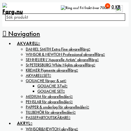
0
0
KR
Fri frakt över 700kr!
Navigation
AKVARELL
DANIEL SMITH Extra Fine akvarellfärg
WINSOR & NEWTON Professional akvarellfärg
SENNELIER L’Aquarelle Artists’ akvarellfärg
St PETERSBURG White Nights akvarellfärg
KREMER Pigmente akvarellfärg
AKVARELLSET
GOUACHE färger & set
GOUACHE 37ml
GOUACHE SET
MEDIUM för akvarellmåleri
PENSLAR för akvarellmåleri
PAPPER & underlag för akvarellmåleri
TILLBEHÖR för akvarellmåleri
PASSEPARTOUTSKÄRARE
AKRYL
WINSOR&NEWTON akrylfärg