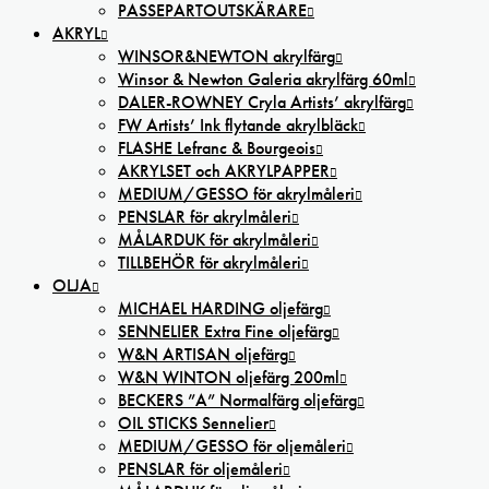
PASSEPARTOUTSKÄRARE
AKRYL
WINSOR&NEWTON akrylfärg
Winsor & Newton Galeria akrylfärg 60ml
DALER-ROWNEY Cryla Artists’ akrylfärg
FW Artists’ Ink flytande akrylbläck
FLASHE Lefranc & Bourgeois
AKRYLSET och AKRYLPAPPER
MEDIUM/GESSO för akrylmåleri
PENSLAR för akrylmåleri
MÅLARDUK för akrylmåleri
TILLBEHÖR för akrylmåleri
OLJA
MICHAEL HARDING oljefärg
SENNELIER Extra Fine oljefärg
W&N ARTISAN oljefärg
W&N WINTON oljefärg 200ml
BECKERS ”A” Normalfärg oljefärg
OIL STICKS Sennelier
MEDIUM/GESSO för oljemåleri
PENSLAR för oljemåleri