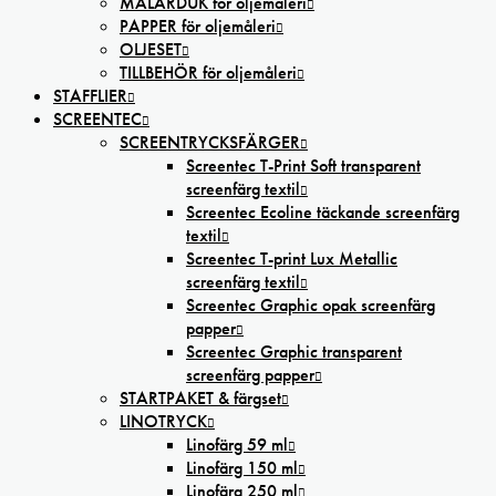
MÅLARDUK för oljemåleri
PAPPER för oljemåleri
OLJESET
TILLBEHÖR för oljemåleri
STAFFLIER
SCREENTEC
SCREENTRYCKSFÄRGER
Screentec T-Print Soft transparent
screenfärg textil
Screentec Ecoline täckande screenfärg
textil
Screentec T-print Lux Metallic
screenfärg textil
Screentec Graphic opak screenfärg
papper
Screentec Graphic transparent
screenfärg papper
STARTPAKET & färgset
LINOTRYCK
Linofärg 59 ml
Linofärg 150 ml
Linofärg 250 ml