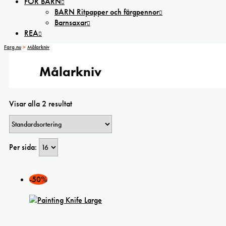
FÖR BARN
BARN Ritpapper och färgpennor
Barnsaxar
REA
Farg.nu
>
Målarkniv
Målarkniv
Visar alla 2 resultat
Per sida:
-50%