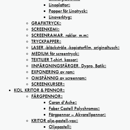
Linoplattor
Papper för Linotryck
Linoverktyg
GRAFIKTRYCK
SCREENKEMI
SCREENRAMAR, raklar, m.m
TRYCKPAPPER
LASER,-bläckstråle,-kopiatorfilm, oríginaltusch
MEDIUM för screentryck
TEXTILIER T-shirt, kassar
IINFÄRGNINGSFÄRGER, Dypro, Batik
EXPONERING av ram
OMSPÄNNIG av screenram
SCREENKURSER
KOL, KRITOR & PENNOR
FÄRGPENNOR
Caran d’Ache
Faber Castell Polychromos
Färgpennor – Akvarellpennor
KRITOR olje-pastell-vax
Oljepastell