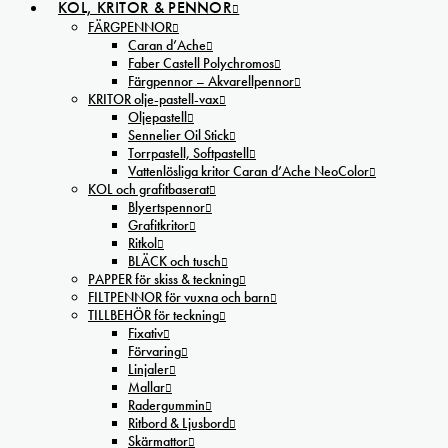
KOL, KRITOR & PENNOR
FÄRGPENNOR
Caran d’Ache
Faber Castell Polychromos
Färgpennor – Akvarellpennor
KRITOR olje-pastell-vax
Oljepastell
Sennelier Oil Stick
Torrpastell, Softpastell
Vattenlösliga kritor Caran d’Ache NeoColor
KOL och grafitbaserat
Blyertspennor
Grafitkritor
Ritkol
BLÄCK och tusch
PAPPER för skiss & teckning
FILTPENNOR för vuxna och barn
TILLBEHÖR för teckning
Fixativ
Förvaring
Linjaler
Mallar
Radergummin
Ritbord & Ljusbord
Skärmattor