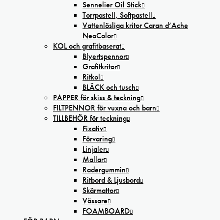
Sennelier Oil Stick
Torrpastell, Softpastell
Vattenlösliga kritor Caran d’Ache
NeoColor
KOL och grafitbaserat
Blyertspennor
Grafitkritor
Ritkol
BLÄCK och tusch
PAPPER för skiss & teckning
FILTPENNOR för vuxna och barn
TILLBEHÖR för teckning
Fixativ
Förvaring
Linjaler
Mallar
Radergummin
Ritbord & Ljusbord
Skärmattor
Vässare
FOAMBOARD