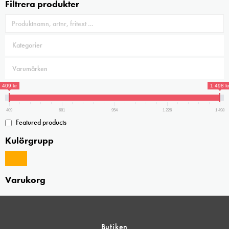
Filtrera produkter
409 kr
1 498 k
409
681
954
1 226
1 498
Featured products
Kulörgrupp
Varukorg
Butiken