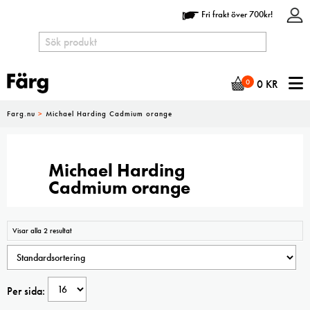
Fri frakt över 700kr!
N
0
0
KR
Farg.nu
>
Michael Harding Cadmium orange
Michael Harding
Cadmium orange
Visar alla 2 resultat
Per sida: