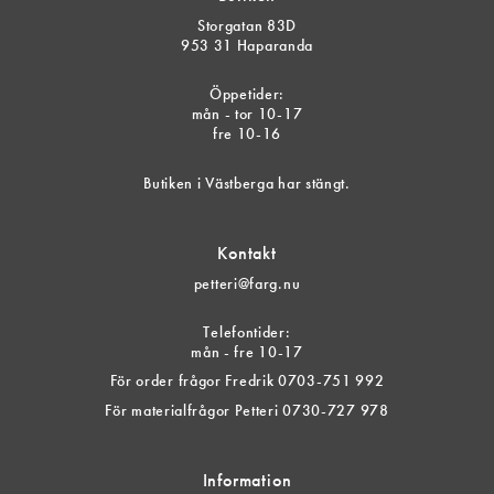
Storgatan 83D
953 31 Haparanda
Öppetider:
mån - tor 10-17
fre 10-16
Butiken i Västberga har stängt.
Kontakt
petteri@farg.nu
Telefontider:
mån - fre 10-17
För order frågor Fredrik 0703-751 992
För materialfrågor Petteri 0730-727 978
Information