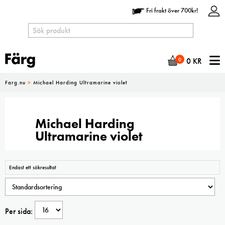
Fri frakt över 700kr!
N
0
0
KR
Farg.nu
>
Michael Harding Ultramarine violet
Michael Harding
Ultramarine violet
Endast ett sökresultat
Per sida: