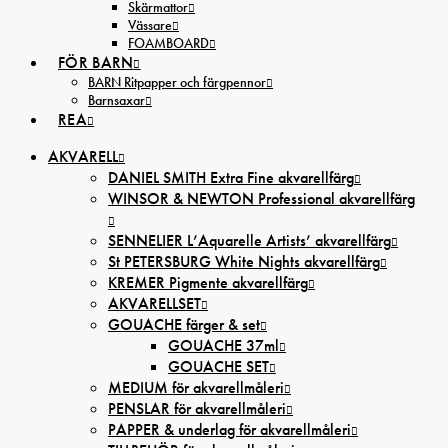
Skärmattor
Vässare
FOAMBOARD
FÖR BARN
BARN Ritpapper och färgpennor
Barnsaxar
REA
AKVARELL
DANIEL SMITH Extra Fine akvarellfärg
WINSOR & NEWTON Professional akvarellfärg
SENNELIER L’Aquarelle Artists’ akvarellfärg
St PETERSBURG White Nights akvarellfärg
KREMER Pigmente akvarellfärg
AKVARELLSET
GOUACHE färger & set
GOUACHE 37ml
GOUACHE SET
MEDIUM för akvarellmåleri
PENSLAR för akvarellmåleri
PAPPER & underlag för akvarellmåleri