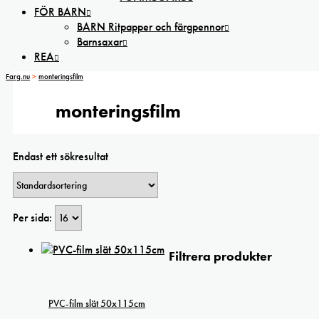
FÖR BARN
BARN Ritpapper och färgpennor
Barnsaxar
REA
Farg.nu
>
monteringsfilm
monteringsfilm
Endast ett sökresultat
Per sida:
Filtrera produkter
PVC-film slät 50x115cm