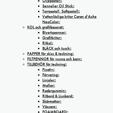
Oljepastell
Sennelier Oil Stick
Torrpastell, Softpastell
Vattenlösliga kritor Caran d’Ache
NeoColor
KOL och grafitbaserat
Blyertspennor
Grafitkritor
Ritkol
BLÄCK och tusch
PAPPER för skiss & teckning
FILTPENNOR för vuxna och barn
TILLBEHÖR för teckning
Fixativ
Förvaring
Linjaler
Mallar
Radergummin
Ritbord & Ljusbord
Skärmattor
Vässare
FOAMBOARD