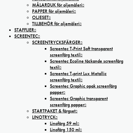
MÅLARDUK för oljemåleri
PAPPER för oljemåleri
OLJESET
TILLBEHÖR för oljemåleri
STAFFLIER
SCREENTEC
SCREENTRYCKSFÄRGER
Screentec T-Print Soft transparent
screenfärg textil
Screentec Ecoline täckande screenfärg
textil
Screentec T-print Lux Metallic
screenfärg textil
Screentec Graphic opak screenfärg
papper
Screentec Graphic transparent
screenfärg papper
STARTPAKET & färgset
LINOTRYCK
Linofärg 59 ml
Linofärg 150 ml