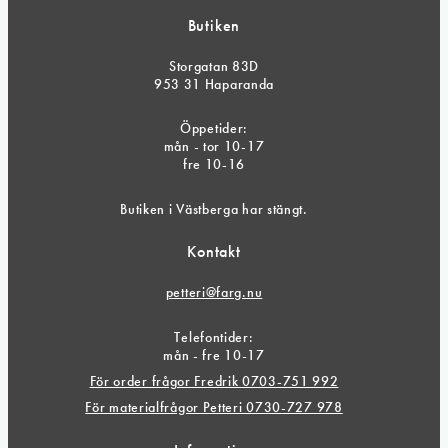
Butiken
Storgatan 83D
953 31 Haparanda
Öppetider:
mån - tor 10-17
fre 10-16
Butiken i Västberga har stängt.
Kontakt
petteri@farg.nu
Telefontider:
mån - fre 10-17
För order frågor Fredrik 0703-751 992
För materialfrågor Petteri 0730-727 978