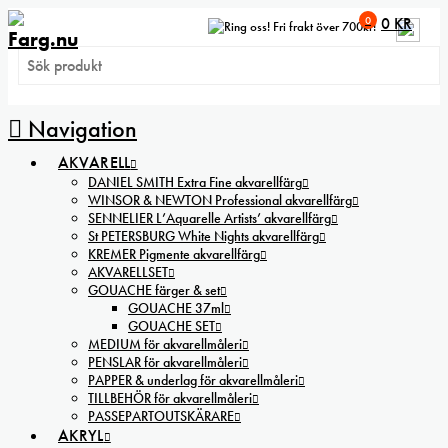
0
0
KR
Fri frakt över 700kr!
Navigation
AKVARELL
DANIEL SMITH Extra Fine akvarellfärg
WINSOR & NEWTON Professional akvarellfärg
SENNELIER L’Aquarelle Artists’ akvarellfärg
St PETERSBURG White Nights akvarellfärg
KREMER Pigmente akvarellfärg
AKVARELLSET
GOUACHE färger & set
GOUACHE 37ml
GOUACHE SET
MEDIUM för akvarellmåleri
PENSLAR för akvarellmåleri
PAPPER & underlag för akvarellmåleri
TILLBEHÖR för akvarellmåleri
PASSEPARTOUTSKÄRARE
AKRYL