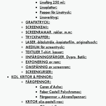
Linofärg 250 ml
Linoplattor
Papper för Linotryck
Linoverktyg
GRAFIKTRYCK
SCREENKEMI
SCREENRAMAR, raklar, m.m
TRYCKPAPPER
LASER,-bläckstråle,-kopiatorfilm, oríginaltusch
MEDIUM för screentryck
TEXTILIER T-shirt, kassar
IINFÄRGNINGSFÄRGER, Dypro, Batik
EXPONERING av ram
OMSPÄNNIG av screenram
SCREENKURSER
KOL, KRITOR & PENNOR
FÄRGPENNOR
Caran d’Ache
Faber Castell Polychromos
Färgpennor – Akvarellpennor
KRITOR olje-pastell-vax