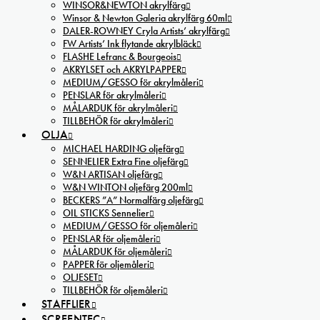
WINSOR&NEWTON akrylfärg
Winsor & Newton Galeria akrylfärg 60ml
DALER-ROWNEY Cryla Artists’ akrylfärg
FW Artists’ Ink flytande akrylbläck
FLASHE Lefranc & Bourgeois
AKRYLSET och AKRYLPAPPER
MEDIUM/GESSO för akrylmåleri
PENSLAR för akrylmåleri
MÅLARDUK för akrylmåleri
TILLBEHÖR för akrylmåleri
OLJA
MICHAEL HARDING oljefärg
SENNELIER Extra Fine oljefärg
W&N ARTISAN oljefärg
W&N WINTON oljefärg 200ml
BECKERS ”A” Normalfärg oljefärg
OIL STICKS Sennelier
MEDIUM/GESSO för oljemåleri
PENSLAR för oljemåleri
MÅLARDUK för oljemåleri
PAPPER för oljemåleri
OLJESET
TILLBEHÖR för oljemåleri
STAFFLIER
SCREENTEC