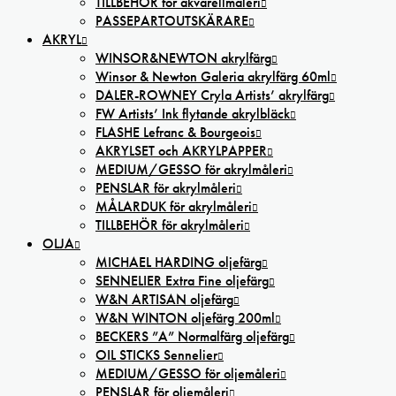
TILLBEHÖR för akvarellmåleri
PASSEPARTOUTSKÄRARE
AKRYL
WINSOR&NEWTON akrylfärg
Winsor & Newton Galeria akrylfärg 60ml
DALER-ROWNEY Cryla Artists’ akrylfärg
FW Artists’ Ink flytande akrylbläck
FLASHE Lefranc & Bourgeois
AKRYLSET och AKRYLPAPPER
MEDIUM/GESSO för akrylmåleri
PENSLAR för akrylmåleri
MÅLARDUK för akrylmåleri
TILLBEHÖR för akrylmåleri
OLJA
MICHAEL HARDING oljefärg
SENNELIER Extra Fine oljefärg
W&N ARTISAN oljefärg
W&N WINTON oljefärg 200ml
BECKERS ”A” Normalfärg oljefärg
OIL STICKS Sennelier
MEDIUM/GESSO för oljemåleri
PENSLAR för oljemåleri