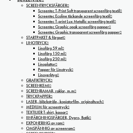
SCREENTRYCKSFÄRGER
Screentec T-Print Soft transparent screenfärg textil
Screentec Ecoline täckande screenfärg textil
Screentec T-print Lux Metallic screenfärg textil
Screentec Graphic opak screenfärg papper
Screentec Graphic transparent screenfärg papper
STARTPAKET & färgset
LINOTRYCK
Linofärg 59 ml
Linofärg 150 ml
Linofärg 250 ml
Linoplattor
Papper för Linotryck
Linoverktyg
GRAFIKTRYCK
SCREENKEMI
SCREENRAMAR, raklar, m.m
TRYCKPAPPER
LASER,-bläckstråle,-kopiatorfilm, oríginaltusch
MEDIUM för screentryck
TEXTILIER T-shirt, kassar
IINFÄRGNINGSFÄRGER, Dypro, Batik
EXPONERING av ram
OMSPÄNNIG av screenram