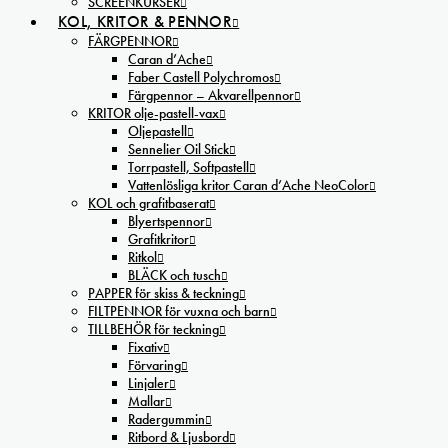
SCREENKURSER
KOL, KRITOR & PENNOR
FÄRGPENNOR
Caran d’Ache
Faber Castell Polychromos
Färgpennor – Akvarellpennor
KRITOR olje-pastell-vax
Oljepastell
Sennelier Oil Stick
Torrpastell, Softpastell
Vattenlösliga kritor Caran d’Ache NeoColor
KOL och grafitbaserat
Blyertspennor
Grafitkritor
Ritkol
BLÄCK och tusch
PAPPER för skiss & teckning
FILTPENNOR för vuxna och barn
TILLBEHÖR för teckning
Fixativ
Förvaring
Linjaler
Mallar
Radergummin
Ritbord & Ljusbord