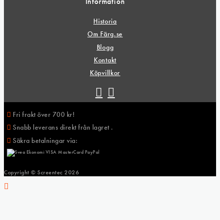
Information
Historia
Om Färg.se
Blogg
Kontakt
Köpvillkor
Fri frakt över 700 kr!
Snabb leverans direkt från lagret .
Säkra betalningar via:
Copyright © Screentec
2026