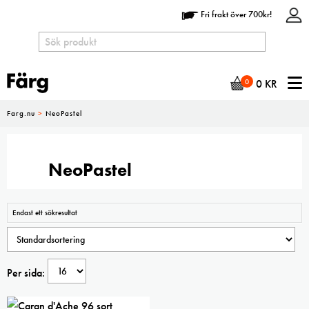
Fri frakt över 700kr!
N
0
0
KR
Farg.nu
>
NeoPastel
NeoPastel
Endast ett sökresultat
Per sida: