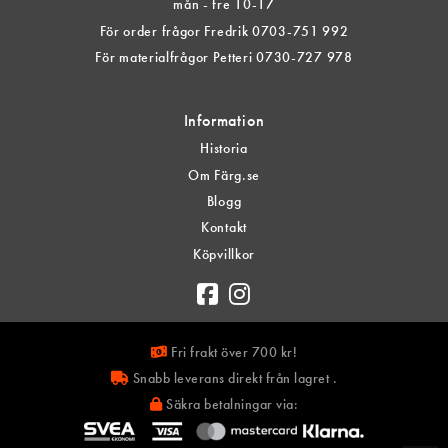
mån - fre 10-17
För order frågor Fredrik 0703-751 992
För materialfrågor Petteri 0730-727 978
Information
Historia
Om Färg.se
Blogg
Kontakt
Köpvillkor
Fri frakt över 700 kr!
Snabb leverans direkt från lagret .
Säkra betalningar via: