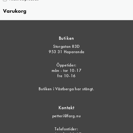
Varukorg
Butiken
Storgatan 83D
953 31 Haparanda
Öppetider:
mån - tor 10-17
fre 10-16
Butiken i Västberga har stängt.
Kontakt
petteri@farg.nu
Telefontider: