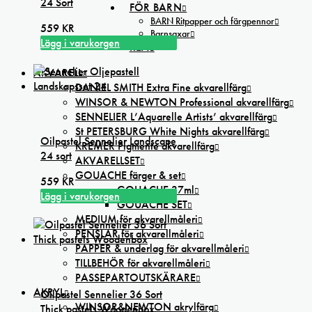
24 Sort
FÖR BARN
BARN Ritpapper och färgpennor
559
KR
Barnsaxar
Lägg i varukorgen
REA
AKVARELL
DANIEL SMITH Extra Fine akvarellfärg
WINSOR & NEWTON Professional akvarellfärg
SENNELIER L’Aquarelle Artists’ akvarellfärg
St PETERSBURG White Nights akvarellfärg
Oilpastel Sennelier Landscape
KREMER Pigmente akvarellfärg
24 sort
AKVARELLSET
GOUACHE färger & set
559
KR
GOUACHE 37ml
Lägg i varukorgen
GOUACHE SET
MEDIUM för akvarellmåleri
PENSLAR för akvarellmåleri
PAPPER & underlag för akvarellmåleri
TILLBEHÖR för akvarellmåleri
PASSEPARTOUTSKÄRARE
AKRYL
Oilpastel Sennelier 36 Sort
WINSOR&NEWTON akrylfärg
Thick pastels Woodenbox