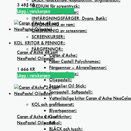
3 485
KR
MEDIUM för screentryck
Lägg i varukorgen
TEXTILIER T-shirt, kassar
IINFÄRGNINGSFÄRGER, Dypro, Batik
EXPONERING av ram
OMSPÄNNIG av screenram
SCREENKURSER
KOL, KRITOR & PENNOR
FÄRGPENNOR
Caran d’Ache 48 sort
Caran d’Ache
NeoPastel Oilpastel
Faber Castell Polychromos
Färgpennor – Akvarellpennor
1 666
KR
KRITOR olje-pastell-vax
Lägg i varukorgen
Oljepastell
Sennelier Oil Stick
Torrpastell, Softpastell
Vattenlösliga kritor Caran d’Ache NeoColo
KOL och grafitbaserat
Blyertspennor
Caran d’Ache 24 sort
Grafitkritor
NeoPastel Oilpastel
Ritkol
BLÄCK och tusch