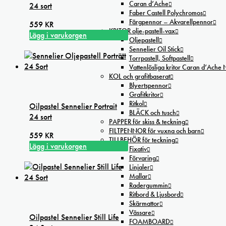
Caran d’Ache
24 sort
Faber Castell Polychromos
Färgpennor – Akvarellpennor
559
KR
KRITOR olje-pastell-vax
Lägg i varukorgen
Oljepastell
Sennelier Oil Stick
Torrpastell, Softpastell
Vattenlösliga kritor Caran d’Ache
KOL och grafitbaserat
Blyertspennor
Grafitkritor
Ritkol
Oilpastel Sennelier Portrait
BLÄCK och tusch
24 sort
PAPPER för skiss & teckning
FILTPENNOR för vuxna och barn
559
KR
TILLBEHÖR för teckning
Lägg i varukorgen
Fixativ
Förvaring
Linjaler
Mallar
Radergummin
Ritbord & Ljusbord
Skärmattor
Vässare
Oilpastel Sennelier Still Life
FOAMBOARD