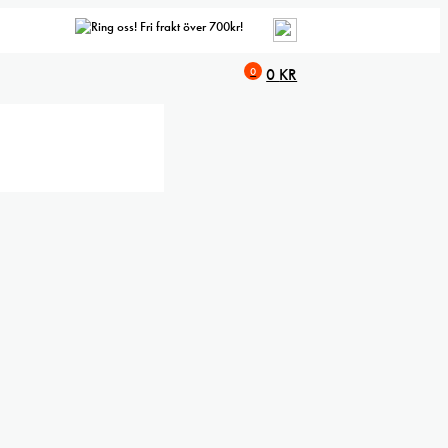
Fri frakt över 700kr!
0
0
KR