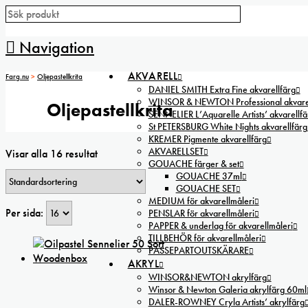
Navigation
AKVARELL
Farg.nu
>
Oljepastellkrita
DANIEL SMITH Extra Fine akvarellfärg
WINSOR & NEWTON Professional akvarel
Oljepastellkrita
SENNELIER L’Aquarelle Artists’ akvarellfä
St PETERSBURG White Nights akvarellfärg
KREMER Pigmente akvarellfärg
AKVARELLSET
Visar alla 16 resultat
GOUACHE färger & set
GOUACHE 37ml
GOUACHE SET
MEDIUM för akvarellmåleri
Per sida:
PENSLAR för akvarellmåleri
PAPPER & underlag för akvarellmåleri
TILLBEHÖR för akvarellmåleri
PASSEPARTOUTSKÄRARE
AKRYL
WINSOR&NEWTON akrylfärg
Winsor & Newton Galeria akrylfärg 60ml
DALER-ROWNEY Cryla Artists’ akrylfärg