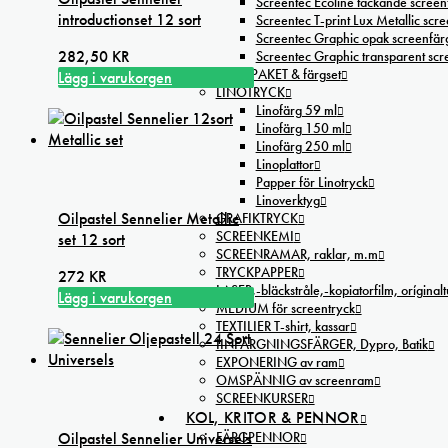
Screentec Ecoline täckande screenf
introductionset 12 sort
Screentec T-print Lux Metallic scree
Screentec Graphic opak screenfär
282,50
KR
Screentec Graphic transparent sc
STARTPAKET & färgset
Lägg i varukorgen
LINOTRYCK
Linofärg 59 ml
Linofärg 150 ml
Linofärg 250 ml
Linoplattor
Papper för Linotryck
Linoverktyg
Oilpastel Sennelier Metallic
GRAFIKTRYCK
SCREENKEMI
set 12 sort
SCREENRAMAR, raklar, m.m
TRYCKPAPPER
272
KR
LASER,-bläckstråle,-kopiatorfilm, oríginal
Lägg i varukorgen
MEDIUM för screentryck
TEXTILIER T-shirt, kassar
IINFÄRGNINGSFÄRGER, Dypro, Batik
EXPONERING av ram
OMSPÄNNIG av screenram
SCREENKURSER
KOL, KRITOR & PENNOR
Oilpastel Sennelier Universels
FÄRGPENNOR