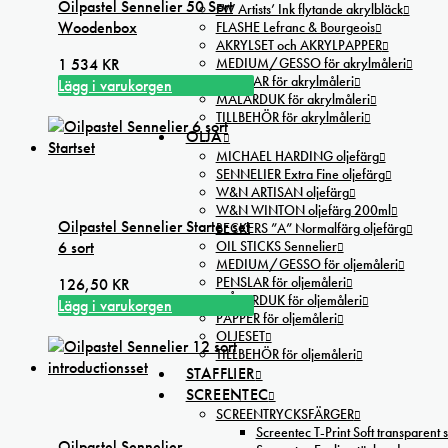
Oilpastel Sennelier 50 Sort
FW Artists’ Ink flytande akrylbläck
Woodenbox
FLASHE Lefranc & Bourgeois
AKRYLSET och AKRYLPAPPER
1 534
KR
MEDIUM/GESSO för akrylmåleri
PENSLAR för akrylmåleri
Lägg i varukorgen
MÅLARDUK för akrylmåleri
TILLBEHÖR för akrylmåleri
OLJA
MICHAEL HARDING oljefärg
SENNELIER Extra Fine oljefärg
W&N ARTISAN oljefärg
W&N WINTON oljefärg 200ml
Oilpastel Sennelier Starter set
BECKERS ”A” Normalfärg oljefärg
6 sort
OIL STICKS Sennelier
MEDIUM/GESSO för oljemåleri
PENSLAR för oljemåleri
126,50
KR
MÅLARDUK för oljemåleri
Lägg i varukorgen
PAPPER för oljemåleri
OLJESET
TILLBEHÖR för oljemåleri
STAFFLIER
SCREENTEC
SCREENTRYCKSFÄRGER
Screentec T-Print Soft transparent s
Oilpastel Sennelier