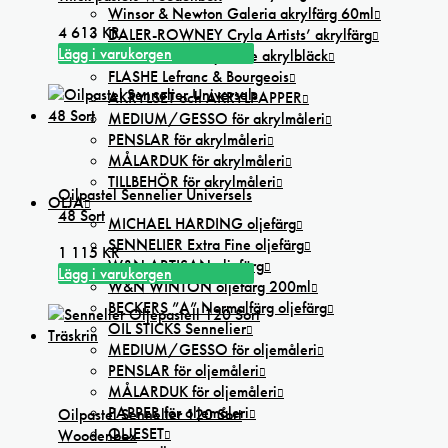
Winsor & Newton Galeria akrylfärg 60ml
4 613
KR
DALER-ROWNEY Cryla Artists’ akrylfärg
Lägg i varukorgen
FW Artists’ Ink flytande akrylbläck
FLASHE Lefranc & Bourgeois
AKRYLSET och AKRYLPAPPER
MEDIUM/GESSO för akrylmåleri
PENSLAR för akrylmåleri
MÅLARDUK för akrylmåleri
TILLBEHÖR för akrylmåleri
Oilpastel Sennelier Universels
OLJA
48 Sort
MICHAEL HARDING oljefärg
SENNELIER Extra Fine oljefärg
1 115
KR
W&N ARTISAN oljefärg
Lägg i varukorgen
W&N WINTON oljefärg 200ml
BECKERS ”A” Normalfärg oljefärg
OIL STICKS Sennelier
MEDIUM/GESSO för oljemåleri
PENSLAR för oljemåleri
MÅLARDUK för oljemåleri
PAPPER för oljemåleri
Oilpastel Sennelier 120 Sort
OLJESET
Woodenbox