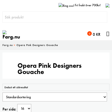
Fri frakt över 700kr!
N
0
0
KR
Farg.nu
>
Opera Pink Designers Gouache
Opera Pink Designers
Gouache
Endast ett sökresultat
Per sida: