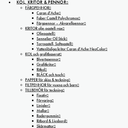
KOL, KRITOR & PENNOR
FÄRGPENNOR
Caran d’Ache
Faber Castell Polychromos
Färgpennor – Akvarellpennor
KRITOR olje-pastell-vax
Oljepastell
Sennelier Oil Stick
Torrpastell, Softpastell
Vattenlösliga kritor Caran d’Ache NeoColor
KOL och grafitbaserat
Blyertspennor
Grafitkritor
Ritkol
BLÄCK och tusch
PAPPER för skiss & teckning
FILTPENNOR för vuxna och barn
TILLBEHÖR för teckning
Fixativ
Förvaring
Linjaler
Mallar
Radergummin
Ritbord & Ljusbord
Skärmattor