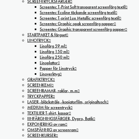
SCREENTRYCKSFÄRGER
Screentec T-Print Soft transparent screenfärg textil
Screentec Ecoline täckande screenfärg textil
Screentec T-print Lux Metallic screenfärg textil
Screentec Graphic opak screenfärg papper
Screentec Graphic transparent screenfärg papper
STARTPAKET & färgset
LINOTRYCK
Linofärg 59 ml
Linofärg 150 ml
Linofärg 250 ml
Linoplattor
Papper för Linotryck
Linoverktyg
GRAFIKTRYCK
SCREENKEMI
SCREENRAMAR, raklar, m.m
TRYCKPAPPER
LASER,-bläckstråle,-kopiatorfilm, oríginaltusch
MEDIUM för screentryck
TEXTILIER T-shirt, kassar
IINFÄRGNINGSFÄRGER, Dypro, Batik
EXPONERING av ram
OMSPÄNNIG av screenram
SCREENKURSER