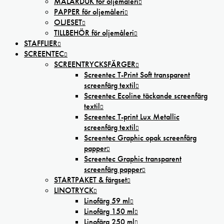
MÅLARDUK för oljemåleri
PAPPER för oljemåleri
OLJESET
TILLBEHÖR för oljemåleri
STAFFLIER
SCREENTEC
SCREENTRYCKSFÄRGER
Screentec T-Print Soft transparent
screenfärg textil
Screentec Ecoline täckande screenfärg
textil
Screentec T-print Lux Metallic
screenfärg textil
Screentec Graphic opak screenfärg
papper
Screentec Graphic transparent
screenfärg papper
STARTPAKET & färgset
LINOTRYCK
Linofärg 59 ml
Linofärg 150 ml
Linofärg 250 ml