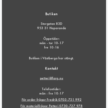
Butiken
Storgatan 83D
953 31 Haparanda
Öppetider:
mån - tor 10-17
fre 10-16
Butiken i Västberga har stängt.
Kontakt
petteri@farg.nu
Telefontider:
mån - fre 10-17
För order frågor Fredrik 0703-751 992
För materialfrågor Petteri 0730-727 978