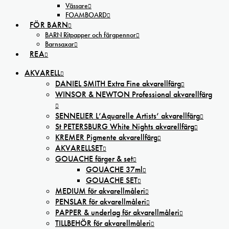
Vässare
FOAMBOARD
FÖR BARN
BARN Ritpapper och färgpennor
Barnsaxar
REA
AKVARELL
DANIEL SMITH Extra Fine akvarellfärg
WINSOR & NEWTON Professional akvarellfärg
SENNELIER L’Aquarelle Artists’ akvarellfärg
St PETERSBURG White Nights akvarellfärg
KREMER Pigmente akvarellfärg
AKVARELLSET
GOUACHE färger & set
GOUACHE 37ml
GOUACHE SET
MEDIUM för akvarellmåleri
PENSLAR för akvarellmåleri
PAPPER & underlag för akvarellmåleri
TILLBEHÖR för akvarellmåleri