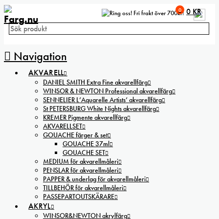
0
0
KR
Fri frakt över 700kr!
Navigation
AKVARELL
DANIEL SMITH Extra Fine akvarellfärg
WINSOR & NEWTON Professional akvarellfärg
SENNELIER L’Aquarelle Artists’ akvarellfärg
St PETERSBURG White Nights akvarellfärg
KREMER Pigmente akvarellfärg
AKVARELLSET
GOUACHE färger & set
GOUACHE 37ml
GOUACHE SET
MEDIUM för akvarellmåleri
PENSLAR för akvarellmåleri
PAPPER & underlag för akvarellmåleri
TILLBEHÖR för akvarellmåleri
PASSEPARTOUTSKÄRARE
AKRYL
WINSOR&NEWTON akrylfärg