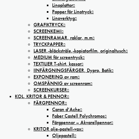
Linoplattor
Papper för Linotryck
Linoverktyg
GRAFIKTRYCK
SCREENKEMI
SCREENRAMAR, raklar, m.m
TRYCKPAPPER
LASER,-bläckstråle,-kopiatorfilm, oríginaltusch
MEDIUM för screentryck
TEXTILIER T-shirt, kassar
IINFÄRGNINGSFÄRGER, Dypro, Batik
EXPONERING av ram
OMSPÄNNIG av screenram
SCREENKURSER
KOL, KRITOR & PENNOR
FÄRGPENNOR
Caran d’Ache
Faber Castell Polychromos
Färgpennor – Akvarellpennor
KRITOR olje-pastell-vax
Oljepastell