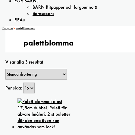
FÖR BARN
BARN Ritpapper och färgpennor
Barnsaxar
REA
Farg.nu
>
palettblomma
palettblomma
Visar alla 3 resultat
Per sida: