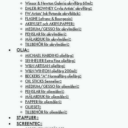
Winsor & Newton Galeria akrylfärg 60ml
DALER-ROWNEY Cryla Artists’ akrylfärg
FW Artists’ Ink flytande akrylbläck
FLASHE Lefranc & Bourgeois
AKRYLSET och AKRYLPAPPER
MEDIUM/GESSO för akrylmåleri
PENSLAR för akrylmåleri
MÅLARDUK för akrylmåleri
TILLBEHÖR för akrylmåleri
OLJA
MICHAEL HARDING oljefärg
SENNELIER Extra Fine oljefärg
W&N ARTISAN oljefärg
W&N WINTON oljefärg 200ml
BECKERS ”A” Normalfärg oljefärg
OIL STICKS Sennelier
MEDIUM/GESSO för oljemåleri
PENSLAR för oljemåleri
MÅLARDUK för oljemåleri
PAPPER för oljemåleri
OLJESET
TILLBEHÖR för oljemåleri
STAFFLIER
SCREENTEC