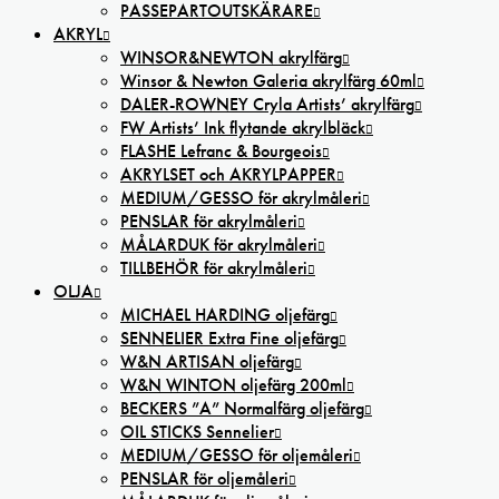
PASSEPARTOUTSKÄRARE
AKRYL
WINSOR&NEWTON akrylfärg
Winsor & Newton Galeria akrylfärg 60ml
DALER-ROWNEY Cryla Artists’ akrylfärg
FW Artists’ Ink flytande akrylbläck
FLASHE Lefranc & Bourgeois
AKRYLSET och AKRYLPAPPER
MEDIUM/GESSO för akrylmåleri
PENSLAR för akrylmåleri
MÅLARDUK för akrylmåleri
TILLBEHÖR för akrylmåleri
OLJA
MICHAEL HARDING oljefärg
SENNELIER Extra Fine oljefärg
W&N ARTISAN oljefärg
W&N WINTON oljefärg 200ml
BECKERS ”A” Normalfärg oljefärg
OIL STICKS Sennelier
MEDIUM/GESSO för oljemåleri
PENSLAR för oljemåleri