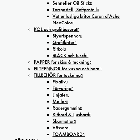
Sennelier Oil Stick
Torrpastell, Softpastell
Vattenlösliga kritor Caran d’Ache
NeoColor
KOL och grafitbaserat
Blyertspennor
Grafitkritor
Ritkol
BLÄCK och tusch
PAPPER för skiss & teckning
FILTPENNOR för vuxna och barn
TILLBEHÖR för teckning
Fixativ
Förvaring
Linjaler
Mallar
Radergummin
Ritbord & Ljusbord
Skärmattor
Vässare
FOAMBOARD