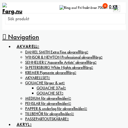
0
0
KR
Fri frakt över 700kr!
Navigation
AKVARELL
DANIEL SMITH Extra Fine akvarellfärg
WINSOR & NEWTON Professional akvarellfärg
SENNELIER L’Aquarelle Artists’ akvarellfärg
St PETERSBURG White Nights akvarellfärg
KREMER Pigmente akvarellfärg
AKVARELLSET
GOUACHE färger & set
GOUACHE 37ml
GOUACHE SET
MEDIUM för akvarellmåleri
PENSLAR för akvarellmåleri
PAPPER & underlag för akvarellmåleri
TILLBEHÖR för akvarellmåleri
PASSEPARTOUTSKÄRARE
AKRYL