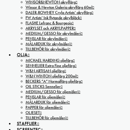
WINSOR&NEWTON akrylfärg
Winsor & Newton Galeria akrylfärg 60ml
DALER-ROWNEY Cryla Artists’ akrylfärg
FW Artists’ Ink flytande akrylbläck
FLASHE Lefranc & Bourgeois
AKRYLSET och AKRYLPAPPER
MEDIUM/GESSO för akrylmåleri
PENSLAR för akrylmåleri
MÅLARDUK för akrylmåleri
TILLBEHÖR för akrylmåleri
OLJA
MICHAEL HARDING oljefärg
SENNELIER Extra Fine oljefärg
W&N ARTISAN oljefärg
W&N WINTON oljefärg 200ml
BECKERS ”A” Normalfärg oljefärg
OIL STICKS Sennelier
MEDIUM/GESSO för oljemåleri
PENSLAR för oljemåleri
MÅLARDUK för oljemåleri
PAPPER för oljemåleri
OLJESET
TILLBEHÖR för oljemåleri
STAFFLIER
SCREENTEC