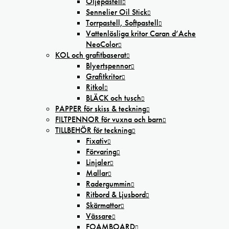
Oljepastell
Sennelier Oil Stick
Torrpastell, Softpastell
Vattenlösliga kritor Caran d’Ache
NeoColor
KOL och grafitbaserat
Blyertspennor
Grafitkritor
Ritkol
BLÄCK och tusch
PAPPER för skiss & teckning
FILTPENNOR för vuxna och barn
TILLBEHÖR för teckning
Fixativ
Förvaring
Linjaler
Mallar
Radergummin
Ritbord & Ljusbord
Skärmattor
Vässare
FOAMBOARD