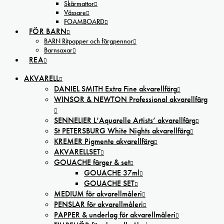
Skärmattor
Vässare
FOAMBOARD
FÖR BARN
BARN Ritpapper och färgpennor
Barnsaxar
REA
AKVARELL
DANIEL SMITH Extra Fine akvarellfärg
WINSOR & NEWTON Professional akvarellfärg
SENNELIER L’Aquarelle Artists’ akvarellfärg
St PETERSBURG White Nights akvarellfärg
KREMER Pigmente akvarellfärg
AKVARELLSET
GOUACHE färger & set
GOUACHE 37ml
GOUACHE SET
MEDIUM för akvarellmåleri
PENSLAR för akvarellmåleri
PAPPER & underlag för akvarellmåleri