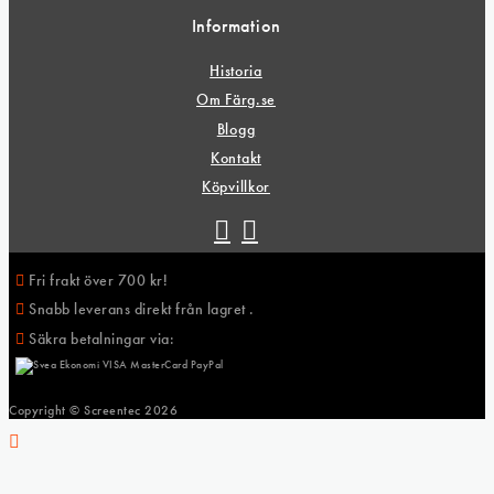
Information
Historia
Om Färg.se
Blogg
Kontakt
Köpvillkor
Fri frakt över 700 kr!
Snabb leverans direkt från lagret .
Säkra betalningar via:
Copyright © Screentec
2026