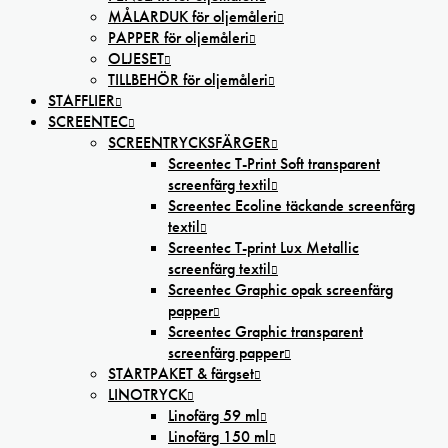
MÅLARDUK för oljemåleri
PAPPER för oljemåleri
OLJESET
TILLBEHÖR för oljemåleri
STAFFLIER
SCREENTEC
SCREENTRYCKSFÄRGER
Screentec T-Print Soft transparent
screenfärg textil
Screentec Ecoline täckande screenfärg
textil
Screentec T-print Lux Metallic
screenfärg textil
Screentec Graphic opak screenfärg
papper
Screentec Graphic transparent
screenfärg papper
STARTPAKET & färgset
LINOTRYCK
Linofärg 59 ml
Linofärg 150 ml