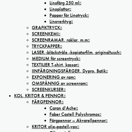
Linofärg 250 ml
Linoplattor
Papper för Linotryck
Linoverktyg
GRAFIKTRYCK
SCREENKEMI
SCREENRAMAR, raklar, m.m
TRYCKPAPPER
LASER,-bläckstråle,-kopiatorfilm, oríginaltusch
MEDIUM för screentryck
TEXTILIER T-shirt, kassar
IINFÄRGNINGSFÄRGER, Dypro, Batik
EXPONERING av ram
OMSPÄNNIG av screenram
SCREENKURSER
KOL, KRITOR & PENNOR
FÄRGPENNOR
Caran d’Ache
Faber Castell Polychromos
Färgpennor – Akvarellpennor
KRITOR olje-pastell-vax