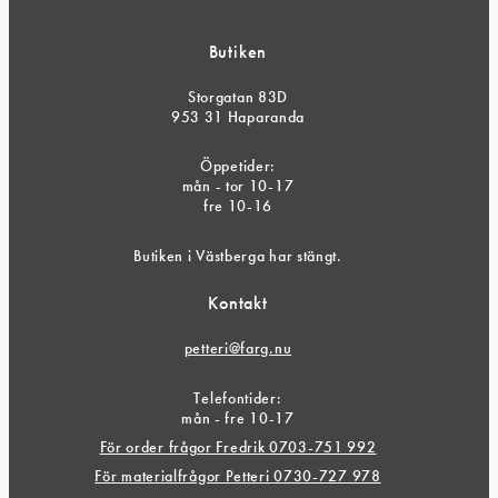
Butiken
Storgatan 83D
953 31 Haparanda
Öppetider:
mån - tor 10-17
fre 10-16
Butiken i Västberga har stängt.
Kontakt
petteri@farg.nu
Telefontider:
mån - fre 10-17
För order frågor Fredrik 0703-751 992
För materialfrågor Petteri 0730-727 978