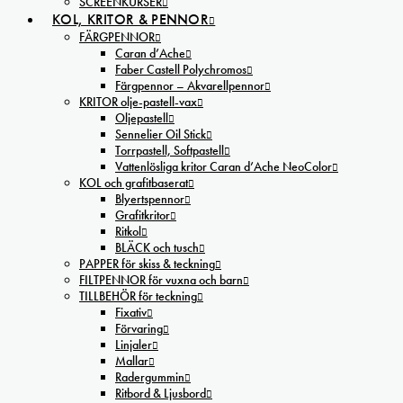
SCREENKURSER
KOL, KRITOR & PENNOR
FÄRGPENNOR
Caran d’Ache
Faber Castell Polychromos
Färgpennor – Akvarellpennor
KRITOR olje-pastell-vax
Oljepastell
Sennelier Oil Stick
Torrpastell, Softpastell
Vattenlösliga kritor Caran d’Ache NeoColor
KOL och grafitbaserat
Blyertspennor
Grafitkritor
Ritkol
BLÄCK och tusch
PAPPER för skiss & teckning
FILTPENNOR för vuxna och barn
TILLBEHÖR för teckning
Fixativ
Förvaring
Linjaler
Mallar
Radergummin
Ritbord & Ljusbord