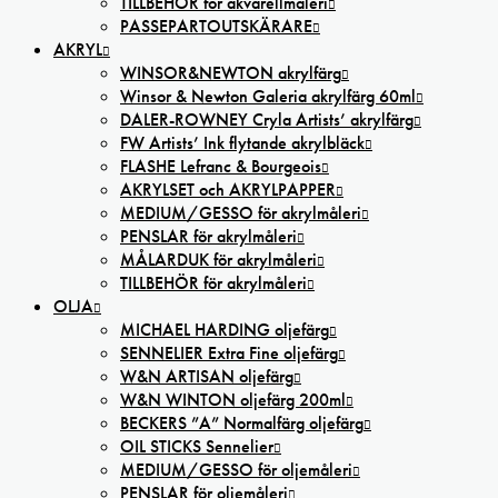
TILLBEHÖR för akvarellmåleri
PASSEPARTOUTSKÄRARE
AKRYL
WINSOR&NEWTON akrylfärg
Winsor & Newton Galeria akrylfärg 60ml
DALER-ROWNEY Cryla Artists’ akrylfärg
FW Artists’ Ink flytande akrylbläck
FLASHE Lefranc & Bourgeois
AKRYLSET och AKRYLPAPPER
MEDIUM/GESSO för akrylmåleri
PENSLAR för akrylmåleri
MÅLARDUK för akrylmåleri
TILLBEHÖR för akrylmåleri
OLJA
MICHAEL HARDING oljefärg
SENNELIER Extra Fine oljefärg
W&N ARTISAN oljefärg
W&N WINTON oljefärg 200ml
BECKERS ”A” Normalfärg oljefärg
OIL STICKS Sennelier
MEDIUM/GESSO för oljemåleri
PENSLAR för oljemåleri