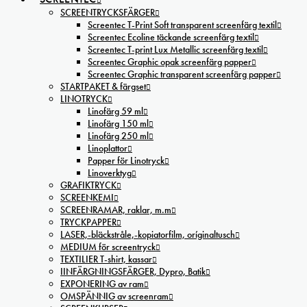
SCREENTRYCKSFÄRGER
Screentec T-Print Soft transparent screenfärg textil
Screentec Ecoline täckande screenfärg textil
Screentec T-print Lux Metallic screenfärg textil
Screentec Graphic opak screenfärg papper
Screentec Graphic transparent screenfärg papper
STARTPAKET & färgset
LINOTRYCK
Linofärg 59 ml
Linofärg 150 ml
Linofärg 250 ml
Linoplattor
Papper för Linotryck
Linoverktyg
GRAFIKTRYCK
SCREENKEMI
SCREENRAMAR, raklar, m.m
TRYCKPAPPER
LASER,-bläckstråle,-kopiatorfilm, oríginaltusch
MEDIUM för screentryck
TEXTILIER T-shirt, kassar
IINFÄRGNINGSFÄRGER, Dypro, Batik
EXPONERING av ram
OMSPÄNNIG av screenram