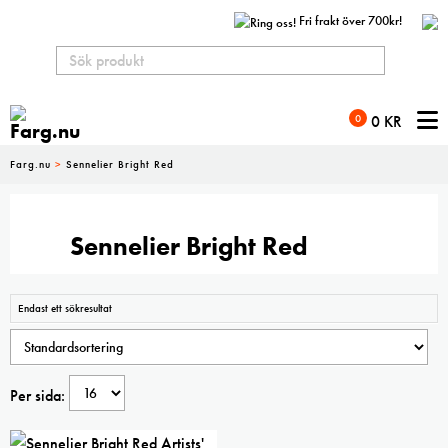
Fri frakt över 700kr!
N
0
0
KR
Farg.nu
>
Sennelier Bright Red
Sennelier Bright Red
Endast ett sökresultat
Per sida: