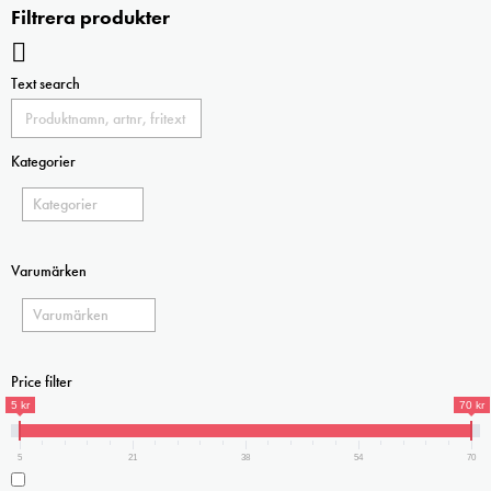
Filtrera produkter
väljas
på
produktsidan
Text search
Kategorier
Varumärken
Price filter
5 kr
70 kr
5
21
38
54
70