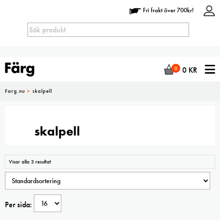
Fri frakt över 700kr!
N
0
0
KR
Farg.nu
>
skalpell
skalpell
Visar alla 3 resultat
Per sida: