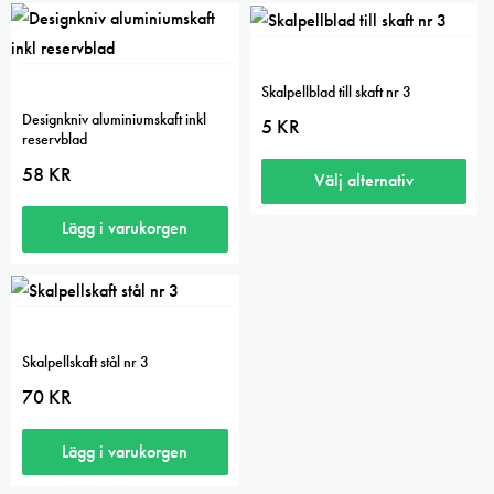
Skalpellblad till skaft nr 3
Designkniv aluminiumskaft inkl
5
KR
reservblad
58
KR
Välj alternativ
Den
Lägg i varukorgen
här
produkten
har
flera
Skalpellskaft stål nr 3
varianter.
70
KR
De
olika
Lägg i varukorgen
alternativen
kan