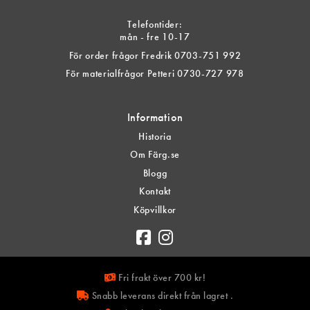
Telefontider:
mån - fre 10-17
För order frågor Fredrik 0703-751 992
För materialfrågor Petteri 0730-727 978
Information
Historia
Om Färg.se
Blogg
Kontakt
Köpvillkor
Fri frakt över 700 kr!
Snabb leverans direkt från lagret .